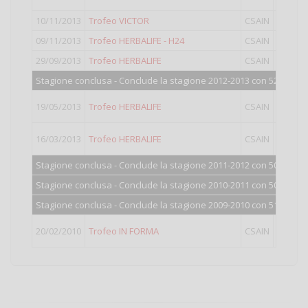
10/11/2013
Trofeo VICTOR
CSAIN
09/11/2013
Trofeo HERBALIFE - H24
CSAIN
I
29/09/2013
Trofeo HERBALIFE
CSAIN
Stagione conclusa - Conclude la stagione 2012-2013 con 523 punti
19/05/2013
Trofeo HERBALIFE
CSAIN
16/03/2013
Trofeo HERBALIFE
CSAIN
Stagione conclusa - Conclude la stagione 2011-2012 con 503 punti
Stagione conclusa - Conclude la stagione 2010-2011 con 505 punti
Stagione conclusa - Conclude la stagione 2009-2010 con 510 punti
20/02/2010
Trofeo IN FORMA
CSAIN