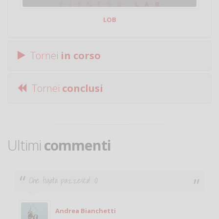
LOB
Tornei
in corso
Tornei
conclusi
Ultimi
commenti
Che figata pazzesca! :O
Andrea Bianchetti