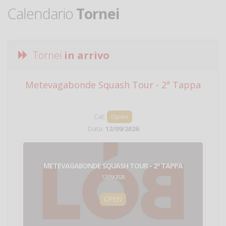
Calendario
Tornei
Tornei
in arrivo
Metevagabonde Squash Tour - 2ª Tappa
Ci
Cat:
Open
Data:
12/09/2026
METEVAGABONDE SQUASH TOUR - 2ª TAPPA
12/09/2026
OPEN