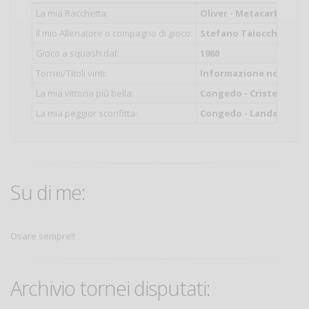
La mia Racchetta:
Oliver - Metacarbon
Il mio Allenatore o compagno di gioco:
Stefano Taiocchi - Land
Gioco a squash dal:
1980
Tornei/Titoli vinti:
Informazione non inser
La mia vittoria più bella:
Congedo - Cristellotti 3
La mia peggior sconfitta:
Congedo - Landa 0-3 :0(
Su di me:
Osare sempre!!
Archivio tornei disputati: