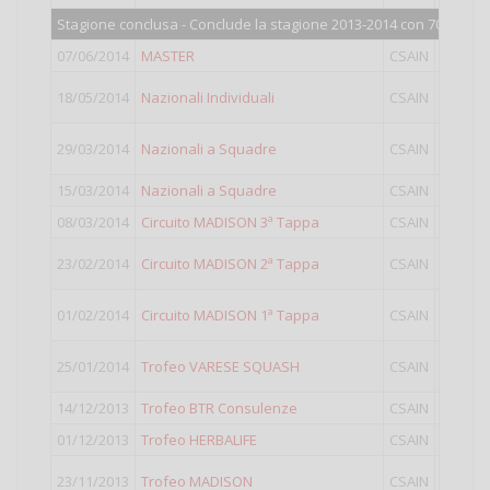
Stagione conclusa - Conclude la stagione 2013-2014 con 708 punti
07/06/2014
MASTER
CSAIN
18/05/2014
Nazionali Individuali
CSAIN
29/03/2014
Nazionali a Squadre
CSAIN
15/03/2014
Nazionali a Squadre
CSAIN
G
08/03/2014
Circuito MADISON 3ª Tappa
CSAIN
23/02/2014
Circuito MADISON 2ª Tappa
CSAIN
01/02/2014
Circuito MADISON 1ª Tappa
CSAIN
25/01/2014
Trofeo VARESE SQUASH
CSAIN
14/12/2013
Trofeo BTR Consulenze
CSAIN
01/12/2013
Trofeo HERBALIFE
CSAIN
23/11/2013
Trofeo MADISON
CSAIN