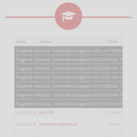
Data
Nome
Ente
C
Stagione conclusa - Conclude la stagione 2025 con 1300 punti.
Stagione conclusa - Conclude la stagione 2023-2024 con 1300 punt
Stagione conclusa - Conclude la stagione 2022-2023 con 1300 punt
Stagione conclusa - Conclude la stagione 2021-2022 con 1300 punt
Stagione conclusa - Conclude la stagione 2019-2020 con 1300 punt
Stagione conclusa - Conclude la stagione 2018-2019 con 1300 punt
Stagione conclusa - Conclude la stagione 2017-2018 con 1071 pun
10/06/2018
MASTER
CSAIN
I
25/03/2018
Nazionali Individuali
CSAIN
I