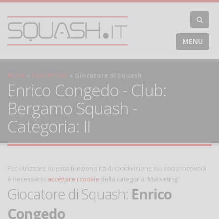
MENU
HOME
CLASSIFICHE
Giocatore di Squash
Enrico Congedo - Club:
Bergamo Squash -
Categoria: II
Per utilizzare questa funzionalità di condivisione sui social network
è necessario
accettare i cookie
della categoria 'Marketing'
Giocatore di Squash:
Enrico
Congedo