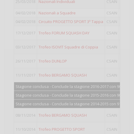
25/03/2018
Nazionali Individuali
CSAIN
04/02/2018
Nazionali a Squadre
CSAIN
I
04/02/2018
Circuito PROGETTO SPORT 3ª Tappa
CSAIN
T
17/12/2017
Trofeo FORUM SQUASH DAY
CSAIN
Giorna
03/12/2017
Trofeo ISOVIT Squadre di Coppia
CSAIN
I
26/11/2017
Trofeo DUNLOP
CSAIN
I
11/11/2017
Trofeo BERGAMO SQUASH
CSAIN
I
Stagione conclusa - Conclude la stagione 2016-2017 con 902 punti
Stagione conclusa - Conclude la stagione 2015-2016 con 906 punti
Stagione conclusa - Conclude la stagione 2014-2015 con 918 punti
08/11/2014
Trofeo BERGAMO SQUASH
CSAIN
I
11/10/2014
Trofeo PROGETTO SPORT
CSAIN
I