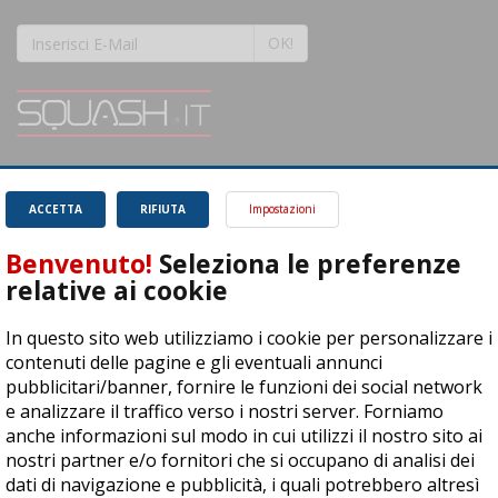
OK!
SQUASH.it: Il punto di riferimento quotidiano per tutti gli amanti di questo
magnifico sport.
Leggi
ACCETTA
RIFIUTA
Impostazioni
Benvenuto!
Seleziona le preferenze
relative ai cookie
In questo sito web utilizziamo i cookie per personalizzare i
ASD Let's Sport - Via T. Olivelli 3, 25014 Castenedolo (BS) - P. Iva:
contenuti delle pagine e gli eventuali annunci
04278030988
pubblicitari/banner, fornire le funzioni dei social network
© Copyright 2015 | All Rights Reserved - Powered by
DynDevice
e analizzare il traffico verso i nostri server. Forniamo
anche informazioni sul modo in cui utilizzi il nostro sito ai
Privacy Policy
Cookie Policy
Accessibilità
Sitemap
nostri partner e/o fornitori che si occupano di analisi dei
dati di navigazione e pubblicità, i quali potrebbero altresì