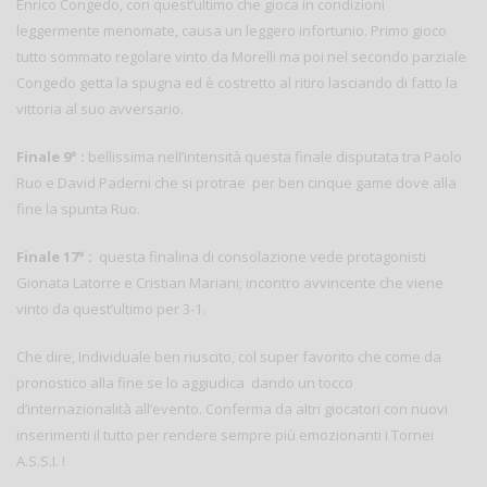
Enrico Congedo, con quest’ultimo che gioca in condizioni
leggermente menomate, causa un leggero infortunio. Primo gioco
tutto sommato regolare vinto da Morelli ma poi nel secondo parziale
Congedo getta la spugna ed è costretto al ritiro lasciando di fatto la
vittoria al suo avversario.
Finale 9° :
bellissima nell’intensità questa finale disputata tra Paolo
Ruo e David Paderni che si protrae per ben cinque game dove alla
fine la spunta Ruo.
Finale 17° :
questa finalina di consolazione vede protagonisti
Gionata Latorre e Cristian Mariani; incontro avvincente che viene
vinto da quest’ultimo per 3-1.
Che dire, Individuale ben riuscito, col super favorito che come da
pronostico alla fine se lo aggiudica dando un tocco
d’internazionalità all’evento. Conferma da altri giocatori con nuovi
inserimenti il tutto per rendere sempre più emozionanti i Tornei
A.S.S.I. !