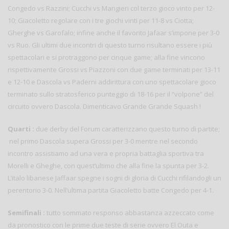
Congedo vs Razzini; Cucchi vs Mangieri col terzo gioco vinto per 12-
10; Giacoletto regolare con i tre giochi vinti per 11-8 vs Ciotta;
Gherghe vs Garofalo; infine anche il favorito Jafaar s’impone per 3-0
vs Ruo. Gli ultimi due incontri di questo turno risultano essere i più
spettacolari e si protraggono per cinque game; alla fine vincono
rispettivamente Grossi vs Piazzoni con due game terminati per 13-11
e 12-10 e Dascola vs Paderni addirittura con uno spettacolare gioco
terminato sullo stratosferico punteggio di 18-16 per il “volpone” del
circuito ovvero Dascola. Dimenticavo Grande Grande Squash !
Quarti :
due derby del Forum caratterizzano questo turno di partite;
nel primo Dascola supera Grossi per 3-0 mentre nel secondo
incontro assistiamo ad una vera e propria battaglia sportiva tra
Morelli e Gheghe, con quest’ultimo che alla fine la spunta per 3-2.
L’italo libanese Jaffaar spegne i sogni di gloria di Cucchi rifilandogli un
perentorio 3-0. Nell’ultima partita Giacoletto batte Congedo per 4-1.
Semifinali :
tutto sommato responso abbastanza azzeccato come
da pronostico con le prime due teste di serie ovvero El Outa e