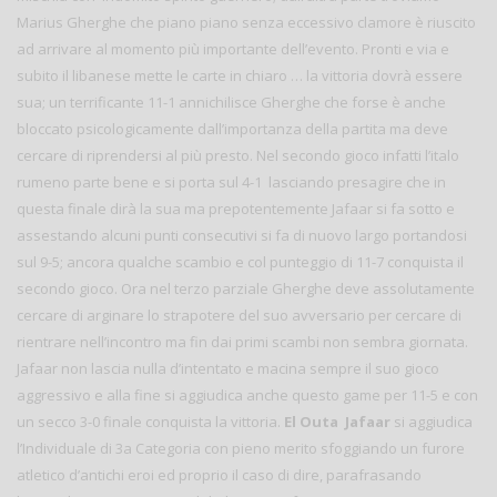
Marius Gherghe che piano piano senza eccessivo clamore è riuscito
ad arrivare al momento più importante dell’evento. Pronti e via e
subito il libanese mette le carte in chiaro … la vittoria dovrà essere
sua; un terrificante 11-1 annichilisce Gherghe che forse è anche
bloccato psicologicamente dall’importanza della partita ma deve
cercare di riprendersi al più presto. Nel secondo gioco infatti l’italo
rumeno parte bene e si porta sul 4-1 lasciando presagire che in
questa finale dirà la sua ma prepotentemente Jafaar si fa sotto e
assestando alcuni punti consecutivi si fa di nuovo largo portandosi
sul 9-5; ancora qualche scambio e col punteggio di 11-7 conquista il
secondo gioco. Ora nel terzo parziale Gherghe deve assolutamente
cercare di arginare lo strapotere del suo avversario per cercare di
rientrare nell’incontro ma fin dai primi scambi non sembra giornata.
Jafaar non lascia nulla d’intentato e macina sempre il suo gioco
aggressivo e alla fine si aggiudica anche questo game per 11-5 e con
un secco 3-0 finale conquista la vittoria.
El Outa Jafaar
si aggiudica
l’Individuale di 3a Categoria con pieno merito sfoggiando un furore
atletico d’antichi eroi ed proprio il caso di dire, parafrasando