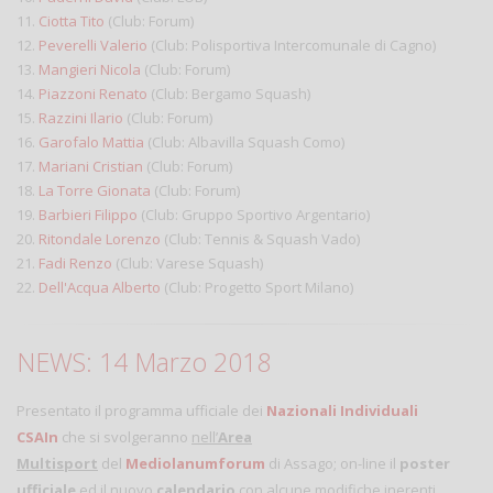
11.
Ciotta Tito
(Club: Forum)
12.
Peverelli Valerio
(Club: Polisportiva Intercomunale di Cagno)
13.
Mangieri Nicola
(Club: Forum)
14.
Piazzoni Renato
(Club: Bergamo Squash)
15.
Razzini Ilario
(Club: Forum)
16.
Garofalo Mattia
(Club: Albavilla Squash Como)
17.
Mariani Cristian
(Club: Forum)
18.
La Torre Gionata
(Club: Forum)
19.
Barbieri Filippo
(Club: Gruppo Sportivo Argentario)
20.
Ritondale Lorenzo
(Club: Tennis & Squash Vado)
21.
Fadi Renzo
(Club: Varese Squash)
22.
Dell'Acqua Alberto
(Club: Progetto Sport Milano)
NEWS: 14 Marzo 2018
Presentato il programma ufficiale dei
Nazionali Individuali
CSAIn
che si svolgeranno
nell’
Area
Multisport
del
Mediolanumforum
di Assago; on-line il
poster
ufficiale
ed il nuovo
calendario
con alcune modifiche inerenti