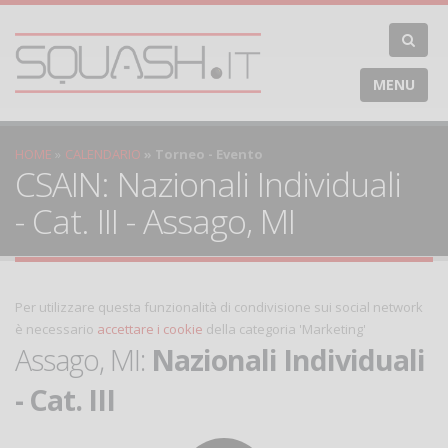
MENU
HOME
CALENDARIO
Torneo - Evento
CSAIN: Nazionali Individuali
- Cat. III - Assago, MI
Per utilizzare questa funzionalità di condivisione sui social network
è necessario
accettare i cookie
della categoria 'Marketing'
Assago, MI:
Nazionali Individuali
- Cat. III