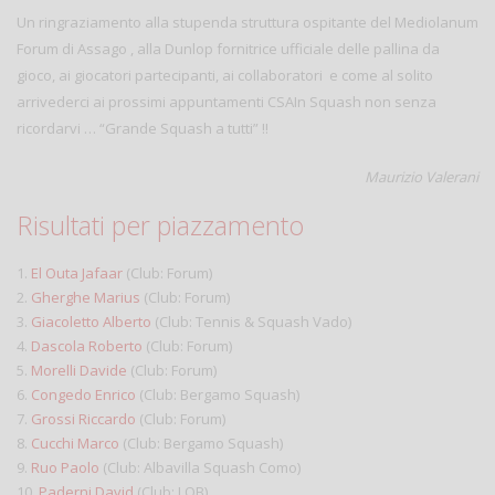
Un ringraziamento alla stupenda struttura ospitante del Mediolanum
Forum di Assago , alla Dunlop fornitrice ufficiale delle pallina da
gioco, ai giocatori partecipanti, ai collaboratori e come al solito
arrivederci ai prossimi appuntamenti CSAIn Squash non senza
ricordarvi … “Grande Squash a tutti” !!
Maurizio Valerani
Risultati per piazzamento
1.
El Outa Jafaar
(Club: Forum)
2.
Gherghe Marius
(Club: Forum)
3.
Giacoletto Alberto
(Club: Tennis & Squash Vado)
4.
Dascola Roberto
(Club: Forum)
5.
Morelli Davide
(Club: Forum)
6.
Congedo Enrico
(Club: Bergamo Squash)
7.
Grossi Riccardo
(Club: Forum)
8.
Cucchi Marco
(Club: Bergamo Squash)
9.
Ruo Paolo
(Club: Albavilla Squash Como)
10.
Paderni David
(Club: LOB)