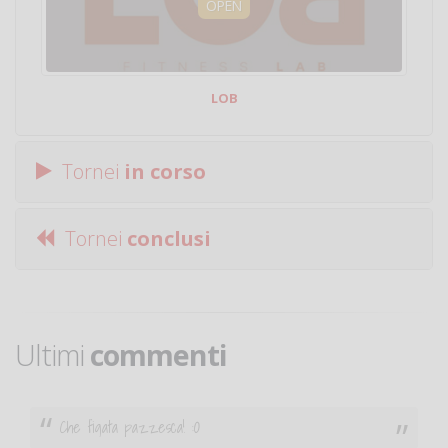
OPEN
LOB
Tornei
in corso
Tornei
conclusi
Ultimi
commenti
Ciao. Sono a Treviglio da poco e vorrei tornare a
giocare. Se sei in zona e puoi giocare fammi sapere.