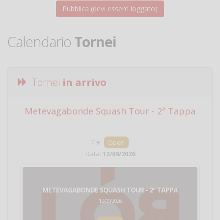
Calendario
Tornei
Tornei
in arrivo
Metevagabonde Squash Tour - 2ª Tappa
Ci
Cat:
Open
Data:
12/09/2026
METEVAGABONDE SQUASH TOUR - 2ª TAPPA
12/09/2026