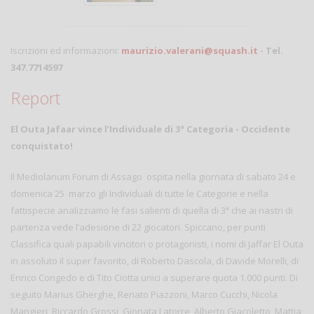
Iscrizioni ed informazioni:
maurizio.valerani@squash.it
- Tel.
347.7714597
Report
El Outa Jafaar vince l’Individuale di 3ª Categoria - Occidente
conquistato!
Il Mediolanum Forum di Assago ospita nella giornata di sabato 24 e
domenica 25 marzo gli Individuali di tutte le Categorie e nella
a
fattispecie analizziamo le fasi salienti di quella di 3
che ai nastri di
partenza vede l’adesione di 22 giocatori. Spiccano, per punti
Classifica quali papabili vincitori o protagonisti, i nomi di Jaffar El Outa
in assoluto il super favorito, di Roberto Dascola, di Davide Morelli, di
Enrico Congedo e di Tito Ciotta unici a superare quota 1.000 punti. Di
seguito Marius Gherghe, Renato Piazzoni, Marco Cucchi, Nicola
Mangieri, Riccardo Grossi, Gionata Latorre, Alberto Giacoletto, Mattia