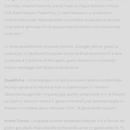
Garofalo, Valerio Peverelli, David Paderni, Filippo Barbieri, Renzo
Fadi, Ilario Razzini, Paolo Ruo, Cristian Mariani e a concludere
Lorenzo Ritondale. Naturalmente ci potrebbe scappare la classica
sorpresa di giornata che in queste manifestazioni non manca mai …
vedremo !
La formula dell’Evento prevede incontri al meglio dei tre game su
cinque per il Tabellone Principale e tutte le finali di posizione e due
su tre per il Tabellone di Recupero; game classici con eventuale
doppio vantaggio dal 10 pari a concludere.
Qualifiche :
3-0 di Mangieri vs Fadi così come Paderni vs Ritondale.
Più impegnativa la vittoria di Ruo vs Barbieri per 3-1 mentre
abbastanza agevole nel punteggio quella, sempre per 3-1, di Razzini
vs Latorre. Servono invece 5 game a Peverelli per avere la meglio vs
Mariani con l’ultimo gioco vinto per 11-9 … è già Grande Squash !
Primo Turno :
i seguenti incontri terminano tutti per 3-0 a favore del
primo giocatore citato: Morelli vs Peverelli col terzo game vinto 15-13;