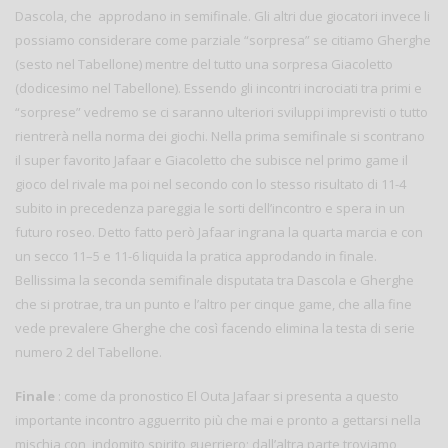
Dascola, che approdano in semifinale. Gli altri due giocatori invece li
possiamo considerare come parziale “sorpresa” se citiamo Gherghe
(sesto nel Tabellone) mentre del tutto una sorpresa Giacoletto
(dodicesimo nel Tabellone). Essendo gli incontri incrociati tra primi e
“sorprese” vedremo se ci saranno ulteriori sviluppi imprevisti o tutto
rientrerà nella norma dei giochi. Nella prima semifinale si scontrano
il super favorito Jafaar e Giacoletto che subisce nel primo game il
gioco del rivale ma poi nel secondo con lo stesso risultato di 11-4
subito in precedenza pareggia le sorti dell’incontro e spera in un
futuro roseo. Detto fatto però Jafaar ingrana la quarta marcia e con
un secco 11–5 e 11-6 liquida la pratica approdando in finale.
Bellissima la seconda semifinale disputata tra Dascola e Gherghe
che si protrae, tra un punto e l’altro per cinque game, che alla fine
vede prevalere Gherghe che così facendo elimina la testa di serie
numero 2 del Tabellone.
Finale
: come da pronostico El Outa Jafaar si presenta a questo
importante incontro agguerrito più che mai e pronto a gettarsi nella
mischia con indomito spirito guerriero; dall’altra parte troviamo