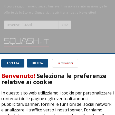
Ricevi gli aggiornamenti sugli ultimi eventi nazionali e internazionali, e le
offerte dello Store di Squash.it... Iscriviti alla nostra Newsletter!
OK!
SQUASH.it: Il punto di riferimento quotidiano per tutti gli amanti di questo
magnifico sport.
Leggi
ACCETTA
RIFIUTA
Impostazioni
Benvenuto!
Seleziona le preferenze
relative ai cookie
In questo sito web utilizziamo i cookie per personalizzare i
ASD Let's Sport - Via T. Olivelli 3, 25014 Castenedolo (BS) - P. Iva:
contenuti delle pagine e gli eventuali annunci
04278030988
pubblicitari/banner, fornire le funzioni dei social network
© Copyright 2015 | All Rights Reserved - Powered by
DynDevice
e analizzare il traffico verso i nostri server. Forniamo