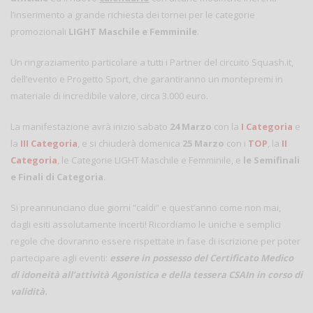
l’inserimento a grande richiesta dei tornei per le categorie
promozionali
LIGHT Maschile e Femminile
.
Un ringraziamento particolare a tutti i Partner del circuito Squash.it,
dell’evento e Progetto Sport, che garantiranno un montepremi in
materiale di incredibile valore, circa 3.000 euro.
La manifestazione avrà inizio sabato
24 Marzo
con la
I Categoria
e
la
III Categoria
, e si chiuderà domenica
25 Marzo
con i
TOP
, la
II
Categoria
, le Categorie LIGHT Maschile e Femminile, e
le Semifinali
e Finali di Categoria
.
Si preannunciano due giorni “caldi” e quest’anno come non mai,
dagli esiti assolutamente incerti! Ricordiamo le uniche e semplici
regole che dovranno essere rispettate in fase di iscrizione per poter
partecipare agli eventi:
essere in possesso del Certificato Medico
di idoneità all’attività Agonistica e della tessera CSAIn in corso di
validità.