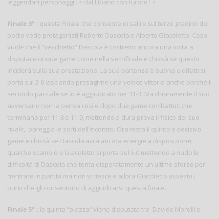
leggendari personaggi : < dal Libano con furore ! > .
Finale 3° :
questa Finale che consente di salire sul terzo gradino del
podio vede protagonisti Roberto Dascola e Alberto Giacoletto. Caso
vuole che il “vecchietto” Dascola è costretto ancora una volta a
disputare cinque game come nella semifinale e chissà se questo
inciderà sulla sua prestazione. La sua partenza è buona e difatti si
porta sul 2-0 lasciando presagirne una veloce vittoria anche perché il
secondo parziale se lo è aggiudicato per 11-3. Ma chiaramente il suo
avversario non la pensa così e dopo due game combattuti che
terminano per 11-8 e 11-9, mettendo a dura prova il fisico del suo
rivale, pareggia le sorti dell’incontro. Ora resta il quinto e decisivo
game e chissà se Dascola avrà ancora energie a disposizione;
qualche scambio e Giacoletto si porta sul 5-0 mettendo a nudo le
difficoltà di Dascola che tenta disperatamente un ultimo sforzo per
rientrare in partita ma non vi riesce e allora Giacoletto assesta i
punti che gli consentono di aggiudicarsi questa finale.
Finale 5° :
la quinta “piazza” viene disputata tra Davide Morelli e