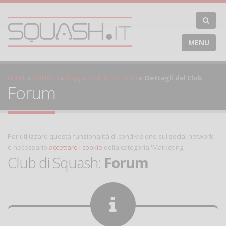
MENU
HOME
SQUASH
Mappa Club & Giocatori
Dettagli del Club
Forum
Per utilizzare questa funzionalità di condivisione sui social network
è necessario
accettare i cookie
della categoria 'Marketing'
Club di Squash:
Forum