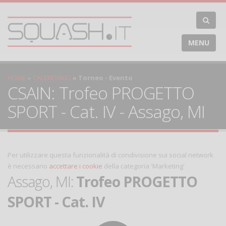
MENU
HOME
CALENDARIO
Torneo - Evento
CSAIN: Trofeo PROGETTO
SPORT - Cat. IV - Assago, MI
Per utilizzare questa funzionalità di condivisione sui social network
è necessario
accettare i cookie
della categoria 'Marketing'
Assago, MI:
Trofeo PROGETTO
SPORT - Cat. IV