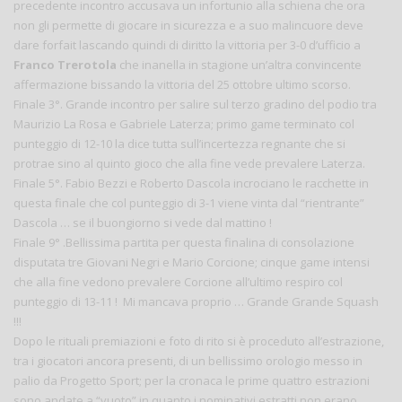
precedente incontro accusava un infortunio alla schiena che ora
non gli permette di giocare in sicurezza e a suo malincuore deve
dare forfait lascando quindi di diritto la vittoria per 3-0 d’ufficio a
Franco Trerotola
che inanella in stagione un’altra convincente
affermazione bissando la vittoria del 25 ottobre ultimo scorso.
Finale 3°. Grande incontro per salire sul terzo gradino del podio tra
Maurizio La Rosa e Gabriele Laterza; primo game terminato col
punteggio di 12-10 la dice tutta sull’incertezza regnante che si
protrae sino al quinto gioco che alla fine vede prevalere Laterza.
Finale 5°. Fabio Bezzi e Roberto Dascola incrociano le racchette in
questa finale che col punteggio di 3-1 viene vinta dal “rientrante”
Dascola … se il buongiorno si vede dal mattino !
Finale 9° .Bellissima partita per questa finalina di consolazione
disputata tre Giovani Negri e Mario Corcione; cinque game intensi
che alla fine vedono prevalere Corcione all’ultimo respiro col
punteggio di 13-11 ! Mi mancava proprio … Grande Grande Squash
!!!
Dopo le rituali premiazioni e foto di rito si è proceduto all’estrazione,
tra i giocatori ancora presenti, di un bellissimo orologio messo in
palio da Progetto Sport; per la cronaca le prime quattro estrazioni
sono andate a “vuoto” in quanto i nominativi estratti non erano