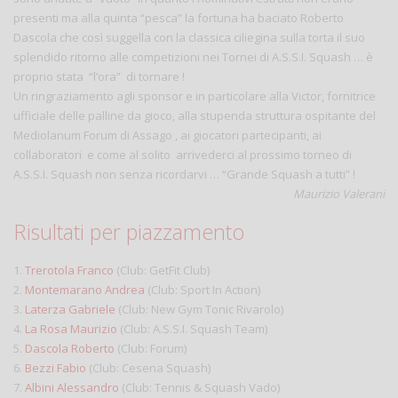
presenti ma alla quinta “pesca” la fortuna ha baciato Roberto
Dascola che così suggella con la classica ciliegina sulla torta il suo
splendido ritorno alle competizioni nei Tornei di A.S.S.I. Squash … è
proprio stata “l’ora” di tornare !
Un ringraziamento agli sponsor e in particolare alla Victor, fornitrice
ufficiale delle palline da gioco, alla stupenda struttura ospitante del
Mediolanum Forum di Assago , ai giocatori partecipanti, ai
collaboratori e come al solito arrivederci al prossimo torneo di
A.S.S.I. Squash non senza ricordarvi … “Grande Squash a tutti” !
Maurizio Valerani
Risultati per piazzamento
1.
Trerotola Franco
(Club: GetFit Club)
2.
Montemarano Andrea
(Club: Sport In Action)
3.
Laterza Gabriele
(Club: New Gym Tonic Rivarolo)
4.
La Rosa Maurizio
(Club: A.S.S.I. Squash Team)
5.
Dascola Roberto
(Club: Forum)
6.
Bezzi Fabio
(Club: Cesena Squash)
7.
Albini Alessandro
(Club: Tennis & Squash Vado)