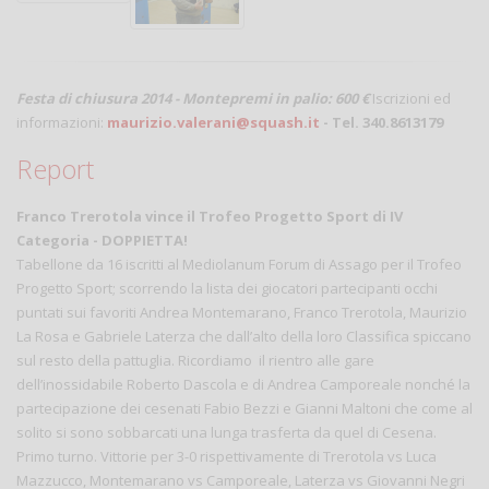
Festa di chiusura 2014
- Montepremi in palio: 600 €
Iscrizioni ed
informazioni:
maurizio.valerani@squash.it
- Tel. 340.8613179
Report
Franco Trerotola vince il Trofeo Progetto Sport di IV
Categoria - DOPPIETTA!
Tabellone da 16 iscritti al Mediolanum Forum di Assago per il Trofeo
Progetto Sport; scorrendo la lista dei giocatori partecipanti occhi
puntati sui favoriti Andrea Montemarano, Franco Trerotola, Maurizio
La Rosa e Gabriele Laterza che dall’alto della loro Classifica spiccano
sul resto della pattuglia. Ricordiamo il rientro alle gare
dell’inossidabile Roberto Dascola e di Andrea Camporeale nonché la
partecipazione dei cesenati Fabio Bezzi e Gianni Maltoni che come al
solito si sono sobbarcati una lunga trasferta da quel di Cesena.
Primo turno. Vittorie per 3-0 rispettivamente di Trerotola vs Luca
Mazzucco, Montemarano vs Camporeale, Laterza vs Giovanni Negri