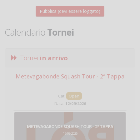
Calendario
Tornei
Tornei
in arrivo
Metevagabonde Squash Tour - 2ª Tappa
Ci
Cat:
Open
Data:
12/09/2026
METEVAGABONDE SQUASH TOUR - 2ª TAPPA
12/09/2026