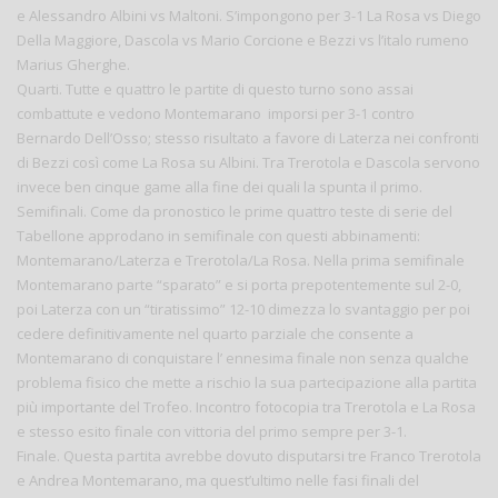
e Alessandro Albini vs Maltoni. S’impongono per 3-1 La Rosa vs Diego
Della Maggiore, Dascola vs Mario Corcione e Bezzi vs l’italo rumeno
Marius Gherghe.
Quarti. Tutte e quattro le partite di questo turno sono assai
combattute e vedono Montemarano imporsi per 3-1 contro
Bernardo Dell’Osso; stesso risultato a favore di Laterza nei confronti
di Bezzi così come La Rosa su Albini. Tra Trerotola e Dascola servono
invece ben cinque game alla fine dei quali la spunta il primo.
Semifinali. Come da pronostico le prime quattro teste di serie del
Tabellone approdano in semifinale con questi abbinamenti:
Montemarano/Laterza e Trerotola/La Rosa. Nella prima semifinale
Montemarano parte “sparato” e si porta prepotentemente sul 2-0,
poi Laterza con un “tiratissimo” 12-10 dimezza lo svantaggio per poi
cedere definitivamente nel quarto parziale che consente a
Montemarano di conquistare l’ ennesima finale non senza qualche
problema fisico che mette a rischio la sua partecipazione alla partita
più importante del Trofeo. Incontro fotocopia tra Trerotola e La Rosa
e stesso esito finale con vittoria del primo sempre per 3-1.
Finale. Questa partita avrebbe dovuto disputarsi tre Franco Trerotola
e Andrea Montemarano, ma quest’ultimo nelle fasi finali del