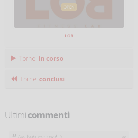
OPEN
LOB
Tornei
in corso
Tornei
conclusi
Ultimi
commenti
Che figata pazzesca! :O