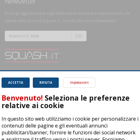
Newsletter
Ricevi gli aggiornamenti sugli ultimi eventi nazionali e internazionali, e le
offerte dello Store di Squash.it... Iscriviti alla nostra Newsletter!
OK!
SQUASH.it: Il punto di riferimento quotidiano per tutti gli amanti di questo
magnifico sport.
Leggi
ACCETTA
RIFIUTA
Impostazioni
Benvenuto!
Seleziona le preferenze
relative ai cookie
In questo sito web utilizziamo i cookie per personalizzare i
ASD Let's Sport - Via T. Olivelli 3, 25014 Castenedolo (BS) - P. Iva:
contenuti delle pagine e gli eventuali annunci
04278030988
pubblicitari/banner, fornire le funzioni dei social network
© Copyright 2015 | All Rights Reserved - Powered by
DynDevice
e analizzare il traffico verso i nostri server. Forniamo