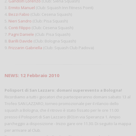
2.
Gandolfi Lorenzo
(Club: Siena Squash)
3.
Ermito Manuel
(Club: Squash Inn Fitness Point)
4.
Bezzi Fabio
(Club: Cesena Squash)
5.
Nieri Sandro
(Club: Pisa Squash)
6.
Conti Filippo
(Club: Cesena Squash)
7.
Pagni Daniele
(Club: Pisa Squash)
8.
Barilli Davide
(Club: Bologna Squash)
9.
Frizzarin Gabriella
(Club: Squash Club Padova)
NEWS: 12 Febbraio 2010
Polisport di San Lazzaro: domani superevento a Bologna!
Ricordiamo a tutti i giocatori che parteciperanno domani sabato 13 al
Trofeo SAN LAZZARO, torneo promozionale per il rilancio dello
squash a Bologna, che il ritrovo è stato fissato per le ore 11.00
presso il Polisport di San Lazzaro (BO) in via Speranza 1. Ampio
parcheggio a disposizione - Inizio gare ore 11.30. Di seguito la mappa
per arrivare al Club.