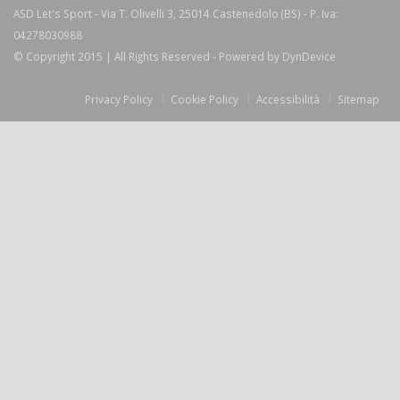
ASD Let's Sport - Via T. Olivelli 3, 25014 Castenedolo (BS) - P. Iva:
04278030988
© Copyright 2015 | All Rights Reserved - Powered by
DynDevice
Privacy Policy
Cookie Policy
Accessibilità
Sitemap