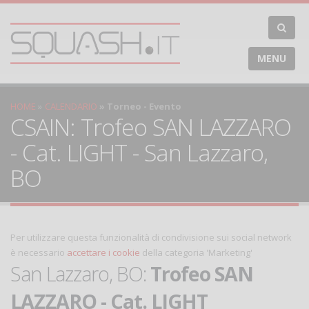
MENU
HOME
CALENDARIO
Torneo - Evento
CSAIN: Trofeo SAN LAZZARO
- Cat. LIGHT - San Lazzaro,
BO
Per utilizzare questa funzionalità di condivisione sui social network
è necessario
accettare i cookie
della categoria 'Marketing'
San Lazzaro, BO:
Trofeo SAN
LAZZARO - Cat. LIGHT