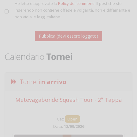
Ho letto e approvato la
Policy dei commenti
. Il post che sto
inserendo non contiene offese e volgarità, non è diffamante e
non viola le leggi italiane.
Calendario
Tornei
Tornei
in arrivo
Metevagabonde Squash Tour - 2ª Tappa
Ci
Cat:
Open
Data:
12/09/2026