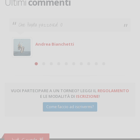
Ultimi
commenti
Ciao. Sono a Treviglio da poco e vorrei tornare a
giocare. Se sei in zona e puoi giocare fammi sapere.
Michele
Michele Miglionico
VUOI PARTECIPARE A UN TORNEO? LEGGI IL
REGOLAMENTO
E LE MODALITÀ DI
ISCRIZIONE
!
Come faccio ad iscrivermi?
Just Squash It!