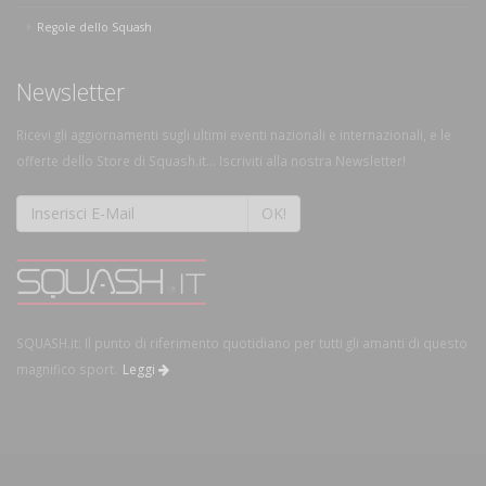
Regole dello Squash
Newsletter
Ricevi gli aggiornamenti sugli ultimi eventi nazionali e internazionali, e le
offerte dello Store di Squash.it... Iscriviti alla nostra Newsletter!
OK!
SQUASH.it: Il punto di riferimento quotidiano per tutti gli amanti di questo
magnifico sport.
Leggi