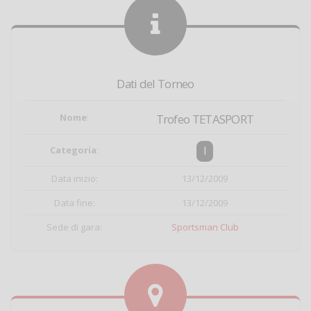
Dati del Torneo
Nome
:
Trofeo TETASPORT
I
Categoria
:
Data inizio:
13/12/2009
Data fine:
13/12/2009
Sede di gara:
Sportsman Club