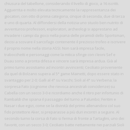
chiusura del tabellone, considerando il livello di gioco, a 16 iscritti.
Agguerrita e molto elevata tecnicamente la rappresentanza dei
giocatori, con otto di prima categoria, cinque di seconda, due di terza
e uno di quarta. Al diffondersi della notizia uno stuolo ben nutrito di
avventurosi professori, esploratori, archeologi si apprestano ad
invadere i campi da gioco nella piana delle piramidi dello Sportsman,
decisi a scovare il sarcofago contenente il prezioso trofeo e iscrivere
il proprio nome nella storia ASSI. Non sarà impresa facile,
trabocchetti e personaggi come la mitica sfinge con i leoni Sef e
Duau sono a pronta difesa e vincere sarà impresa ardua. Già al
primo turno assistiamo ad incontri avvincenti; Ceciliato proveniente
da quel di Bolzano supera al 5° game Mainetti, dopo essere stato in
svantaggio per 2-0; Galli al 4° su Vacchi; Sioli al 4° su Verbena; la
sorpresa Fato (cognome che rievoca ancestrali coincidenze) su
Cabella con un secco 3-0 e ricordiamo anche il ritiro per infortunio di
Rambaldi che spiana il passaggio del turno a Palumbo; Feritim e
Nasar i due egizi, come se la divinità del primo allenandosi col suo
fido protettore Aker, si preparasse a più duri incontri a seguire. Al
secondo turno la corsa di Fato si ferma di fronte a Tartaglini, uno dei
favoriti, con un secco 3-0; Ceciliato batte nettamente nei parziali Sioli