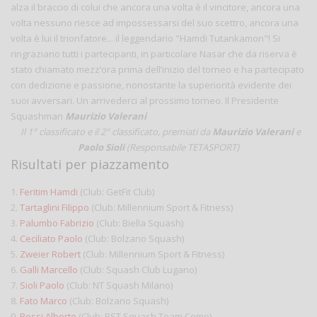
alza il braccio di colui che ancora una volta è il vincitore, ancora una
volta nessuno riesce ad impossessarsi del suo scettro, ancora una
volta è lui il trionfatore... il leggendario "Hamdi Tutankamon"! Si
ringraziano tutti i partecipanti, in particolare Nasar che da riserva è
stato chiamato mezz’ora prima dell’inizio del torneo e ha partecipato
con dedizione e passione, nonostante la superiorità evidente dei
suoi avversari. Un arrivederci al prossimo torneo. Il Presidente
Squashman
Maurizio Valerani
Il 1° classificato
e il
2° classificato
, premiati da
Maurizio Valerani
e
Paolo Sioli
(Responsabile TETASPORT)
Risultati per piazzamento
1.
Feritim Hamdi
(Club: GetFit Club)
2.
Tartaglini Filippo
(Club: Millennium Sport & Fitness)
3.
Palumbo Fabrizio
(Club: Biella Squash)
4.
Ceciliato Paolo
(Club: Bolzano Squash)
5.
Zweier Robert
(Club: Millennium Sport & Fitness)
6.
Galli Marcello
(Club: Squash Club Lugano)
7.
Sioli Paolo
(Club: NT Squash Milano)
8.
Fato Marco
(Club: Bolzano Squash)
9.
Rossi Alberto
(Club: BST Squash Team Como)