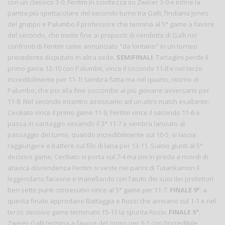
con un classico 3-0; Feritim in scioltezza su Zweier 3-0 e infine la
partita più spettacolare del secondo turno tra Galli, l’indiana Jones
del gruppo e Palumbo il professore che termina al 5° game a favore
del secondo, che mette fine ai propositi di vendetta di Galli nei
confronti di Feritim come annunciato "da lontano" in un torneo
precedente disputato in altra sede.
SEMIFINALI
: Tartaglini perde il
primo game 12-10 con Palumbo, vince il secondo 11-8 e nel terzo
incredibilmente per 11-1! Sembra fatta ma nel quarto, ritorno di
Palumbo, che poi alla fine soccombe al più giovane avversario per
11-8. Nel secondo incontro assistiamo ad un altro match esaltante:
Ceciliato vince il primo game 11-9, Feritim vince il secondo 11-6 e
passa in vantaggio vincendo il 3° 11-7 e sembra lanciato al
passaggio del turno, quando incredibilmente sul 10-5, si lascia
raggiungere e battere sul filo di lana per 13-11. Siamo giunti al 5°
decisivo game; Ceciliato si porta sul 7-4 ma poi in preda a ricordi di
atavica discendenza Feritim si veste nei panni di Tutankamon il
leggendario faraone e inanellando con l’aiuto dei suoi dei protettori
ben sette punti consecutivi vince al 5° game per 11-7.
FINALE 9°
: a
questa finale approdano Battaggia e Rossi che arrivano sul 1-1 e nel
terzo decisivo game terminato 15-13 la spunta Rossi.
FINALE 5°
:
Zweier-Galli termina a favore del primo per 3-1 con l’incredibile