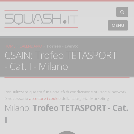
MENU
HOME
CALENDARIO
Torneo - Evento
CSAIN: Trofeo TETASPORT
- Cat. I - Milano
Per utilizzare questa funzionalità di condivisione sui social network
è necessario
accettare i cookie
della categoria 'Marketing'
Milano:
Trofeo TETASPORT - Cat.
I