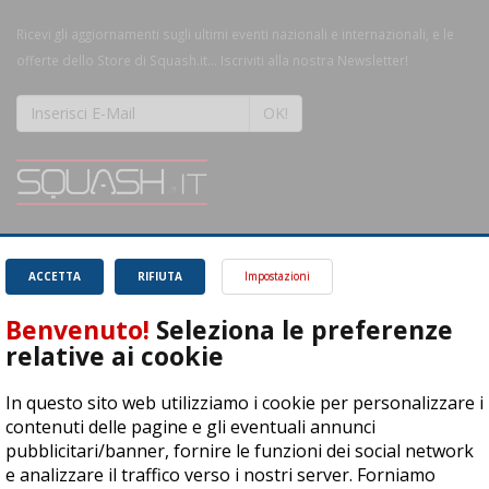
Ricevi gli aggiornamenti sugli ultimi eventi nazionali e internazionali, e le
offerte dello Store di Squash.it... Iscriviti alla nostra Newsletter!
OK!
SQUASH.it: Il punto di riferimento quotidiano per tutti gli amanti di questo
magnifico sport.
Leggi
ACCETTA
RIFIUTA
Impostazioni
Benvenuto!
Seleziona le preferenze
relative ai cookie
In questo sito web utilizziamo i cookie per personalizzare i
ASD Let's Sport - Via T. Olivelli 3, 25014 Castenedolo (BS) - P. Iva:
contenuti delle pagine e gli eventuali annunci
04278030988
pubblicitari/banner, fornire le funzioni dei social network
© Copyright 2015 | All Rights Reserved - Powered by
DynDevice
e analizzare il traffico verso i nostri server. Forniamo