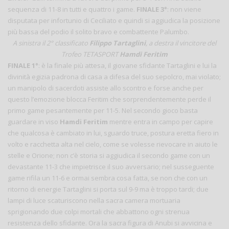
sequenza di 11-8 in tutti e quattro i game.
FINALE 3°
: non viene
disputata per infortunio di Ceciliato e quindi si aggiudica la posizione
più bassa del podio il solito bravo e combattente Palumbo.
A sinistra il 2° classificato
Filippo Tartaglini
, a destra il vincitore del
Trofeo TETASPORT
Hamdi Feritim
FINALE 1°
: è la finale più attesa, il giovane sfidante Tartaglini e lui la
divinità egizia padrona di casa a difesa del suo sepolcro, mai violato;
un manipolo di sacerdoti assiste allo scontro e forse anche per
questo l’emozione blocca Feritim che sorprendentemente perde il
primo game pesantemente per 11-5. Nel secondo gioco basta
guardare in viso
Hamdi Feritim
mentre entra in campo per capire
che qualcosa è cambiato in lui, sguardo truce, postura eretta fiero in
volto e racchetta alta nel cielo, come se volesse rievocare in aiuto le
stelle e Orione; non c’è storia si aggiudica il secondo game con un
devastante 11-3 che impietrisce il suo avversario; nel susseguente
game rifila un 11-6 e ormai sembra cosa fatta, se non che con un
ritorno di energie Tartaglini si porta sul 9-9 ma è troppo tardi; due
lampi di luce scaturiscono nella sacra camera mortuaria
sprigionando due colpi mortali che abbattono ogni strenua
resistenza dello sfidante. Ora la sacra figura di Anubi si avvicina e