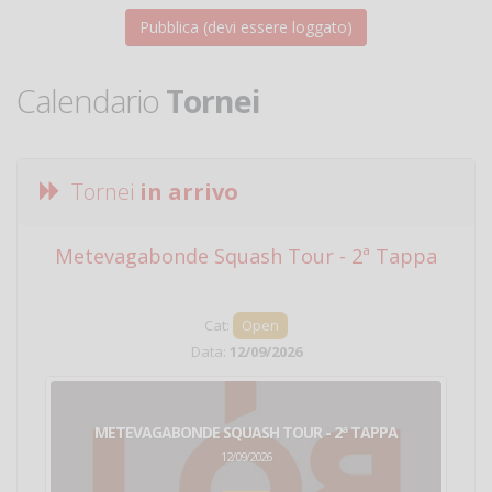
Calendario
Tornei
Tornei
in arrivo
Metevagabonde Squash Tour - 2ª Tappa
Ci
Cat:
Open
Data:
12/09/2026
METEVAGABONDE SQUASH TOUR - 2ª TAPPA
12/09/2026