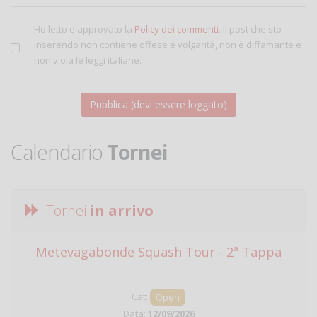
Ho letto e approvato la
Policy dei commenti
. Il post che sto
inserendo non contiene offese e volgarità, non è diffamante e
non viola le leggi italiane.
Calendario
Tornei
Tornei
in arrivo
Metevagabonde Squash Tour - 2ª Tappa
Ci
Cat:
Open
Data:
12/09/2026