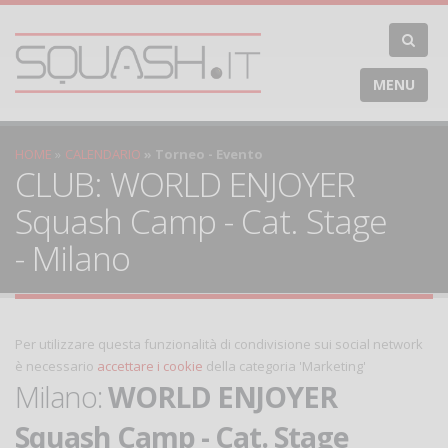
MENU
HOME
CALENDARIO
Torneo - Evento
CLUB: WORLD ENJOYER
Squash Camp - Cat. Stage
- Milano
Per utilizzare questa funzionalità di condivisione sui social network
è necessario
accettare i cookie
della categoria 'Marketing'
Milano:
WORLD ENJOYER
Squash Camp - Cat. Stage