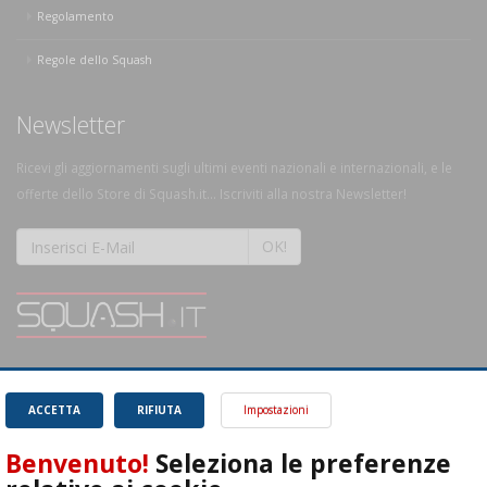
Regolamento
Regole dello Squash
Newsletter
Ricevi gli aggiornamenti sugli ultimi eventi nazionali e internazionali, e le
offerte dello Store di Squash.it... Iscriviti alla nostra Newsletter!
OK!
SQUASH.it: Il punto di riferimento quotidiano per tutti gli amanti di questo
magnifico sport.
Leggi
ACCETTA
RIFIUTA
Impostazioni
Benvenuto!
Seleziona le preferenze