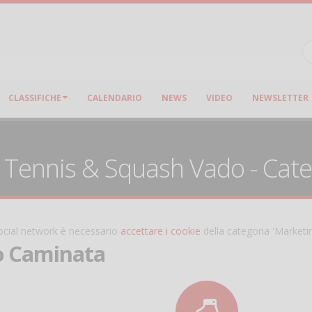
CLASSIFICHE
CALENDARIO
NEWS
VIDEO
NEWSLETTER
 Tennis & Squash Vado - Cate
 social network è necessario
accettare i cookie
della categoria 'Marketi
o Caminata