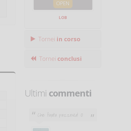
OPEN
SQUA
LOB
Centro Sporti
Tornei
in corso
Tornei
conclusi
Ultimi
commenti
Che figata pazzesca! :O
Ciao. Son
poco e v
otare
giocare.