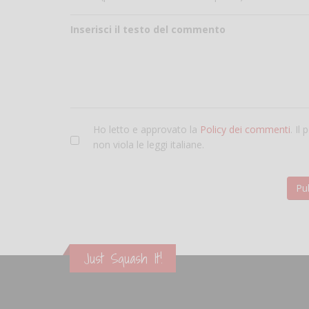
Inserisci il testo del commento
Ho letto e approvato la
Policy dei commenti
. Il
non viola le leggi italiane.
Just Squash It!