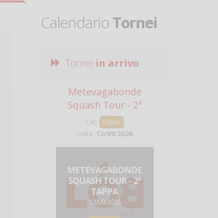
Calendario
Tornei
Tornei
in arrivo
Metevagabonde
Circuito Na
Squash Tour - 2ª
Squadre - 
Tappa
Cat:
Open
Cat:
Squ
Data:
12/09/2026
Data:
19/0
METEVAGABONDE
CIRCU
SQUASH TOUR - 2ª
NAZION
TAPPA
SQUADRE - 
12/09/2026
19/09/