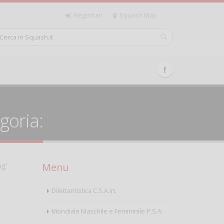
Registrati
Squash Map
goria:
Menu
ng'
Dilettantistica C.S.A.In.
Mondiale Maschile e Femminile P.S.A.