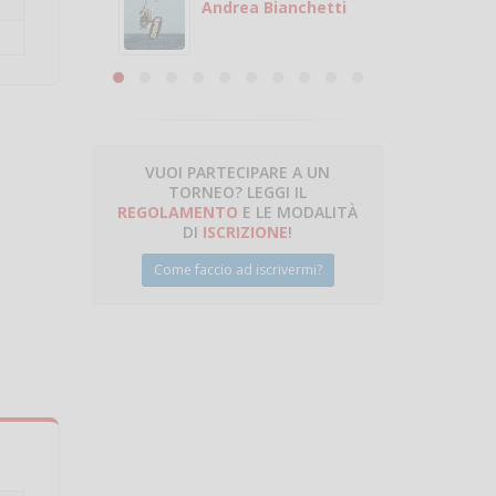
 con
puoi gio
Andrea Bianchetti
mero
Michele
are
VUOI PARTECIPARE A UN
TORNEO? LEGGI IL
talano
REGOLAMENTO
E LE MODALITÀ
DI
ISCRIZIONE
!
Come faccio ad iscrivermi?