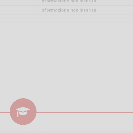
il campo per giocare
Informazione non inserita
un mio amico?
Informazione non inserita
Devo chiamare il nu
telefonico o si può f
online?
Grazie
Vanessa Ca