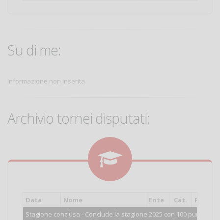
Su di me:
Informazione non inserita
Archivio tornei disputati:
Data
Nome
Ente
Cat.
Piazza
Stagione conclusa - Conclude la stagione 2025 con 100 punti.