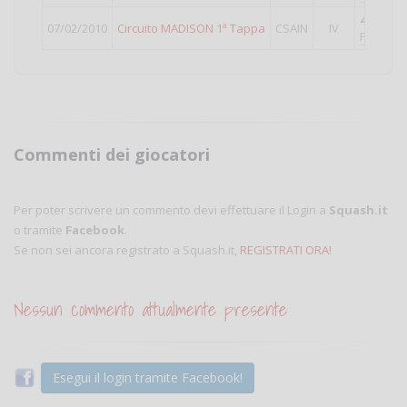
43°
class
07/02/2010
Circuito MADISON 1ª Tappa
CSAIN
IV
Punti val
Commenti dei giocatori
Per poter scrivere un commento devi effettuare il Login a
Squash.it
o tramite
Facebook
.
Se non sei ancora registrato a Squash.it,
REGISTRATI ORA!
Nessun commento attualmente presente
Esegui il login tramite Facebook!