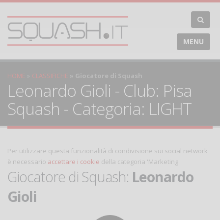
MENU
HOME
CLASSIFICHE
Giocatore di Squash
Leonardo Gioli - Club: Pisa
Squash - Categoria: LIGHT
Per utilizzare questa funzionalità di condivisione sui social network
è necessario
accettare i cookie
della categoria 'Marketing'
Giocatore di Squash:
Leonardo
Gioli