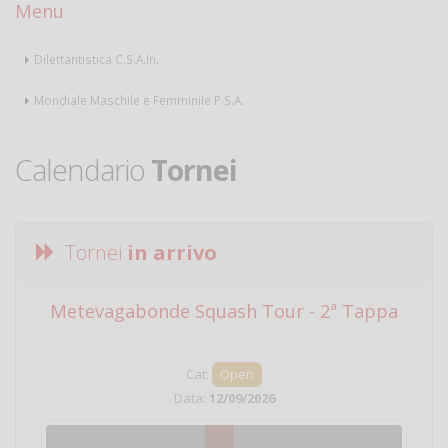
Menu
Dilettantistica C.S.A.In.
Mondiale Maschile e Femminile P.S.A.
Calendario
Tornei
Tornei
in arrivo
Metevagabonde Squash Tour - 2ª Tappa
Ci
Cat:
Open
Data:
12/09/2026