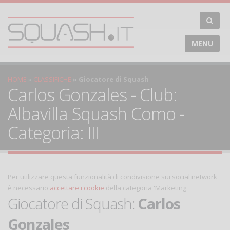
MENU
HOME
CLASSIFICHE
Giocatore di Squash
Carlos Gonzales - Club:
Albavilla Squash Como -
Categoria: III
Per utilizzare questa funzionalità di condivisione sui social network
è necessario
accettare i cookie
della categoria 'Marketing'
Giocatore di Squash:
Carlos
Gonzales