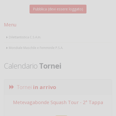
Menu
Dilettantistica C.S.A.In.
Mondiale Maschile e Femminile P.S.A.
Calendario
Tornei
Tornei
in arrivo
Metevagabonde Squash Tour - 2ª Tappa
Ci