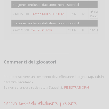
Stagione conclusa - dati storici non disponibili
4°
classificat
21/03/2010
Trofeo MOLAR FRUTTA
CSAIN
IV
Punti validi p
Stagione conclusa - dati storici non disponibili
27/01/2008
Trofeo OLIVER
CSAIN
III
18°
classific
Commenti dei giocatori
Per poter scrivere un commento devi effettuare il Login a
Squash.it
o tramite
Facebook
.
Se non sei ancora registrato a Squash.it,
REGISTRATI ORA!
Nessun commento attualmente presente