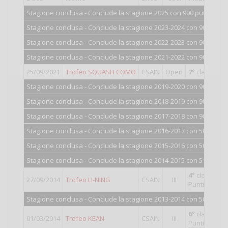
Stagione conclusa - Conclude la stagione 2025 con 900 punti.
Stagione conclusa - Conclude la stagione 2023-2024 con 900 punti
Stagione conclusa - Conclude la stagione 2022-2023 con 900 punti
Stagione conclusa - Conclude la stagione 2021-2022 con 908 punti
25/09/2021
Trofeo SQUASH COMO
CSAIN
Open
7°
classificat
Stagione conclusa - Conclude la stagione 2019-2020 con 900 punti
Stagione conclusa - Conclude la stagione 2018-2019 con 900 punti
Stagione conclusa - Conclude la stagione 2017-2018 con 900 punti
Stagione conclusa - Conclude la stagione 2016-2017 con 502 punti
Stagione conclusa - Conclude la stagione 2015-2016 con 506 punti
Stagione conclusa - Conclude la stagione 2014-2015 con 517 punti
4°
classificat
27/09/2014
Trofeo LI-NING
CSAIN
III
Punti validi p
Stagione conclusa - Conclude la stagione 2013-2014 con 505 punti
6°
classificat
01/03/2014
Trofeo KEAN
CSAIN
III
Punti validi p