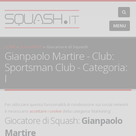
MENU
HOME
CLASSIFICHE
Giocatore di Squash
Gianpaolo Martire - Club:
Sportsman Club - Categoria:
I
Per utilizzare questa funzionalità di condivisione sui social network
è necessario
accettare i cookie
della categoria 'Marketing'
Giocatore di Squash:
Gianpaolo
Martire