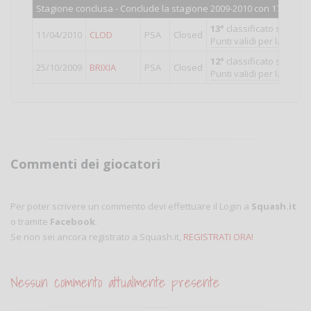
Stagione conclusa - Conclude la stagione 2009-2010 con 1717 punt
13°
classificato su 38
11/04/2010
CLOD
PSA
Closed
Punti validi per la classi
12°
classificato su 32
25/10/2009
BRIXIA
PSA
Closed
Punti validi per la classi
Commenti dei giocatori
Per poter scrivere un commento devi effettuare il Login a
Squash.it
o tramite
Facebook
.
Se non sei ancora registrato a Squash.it,
REGISTRATI ORA!
Nessun commento attualmente presente