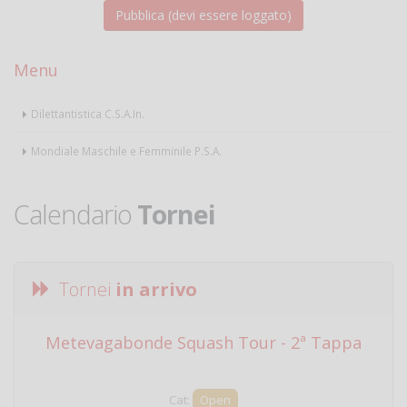
Menu
Dilettantistica C.S.A.In.
Mondiale Maschile e Femminile P.S.A.
Calendario
Tornei
Tornei
in arrivo
Metevagabonde Squash Tour - 2ª Tappa
Ci
Cat:
Open