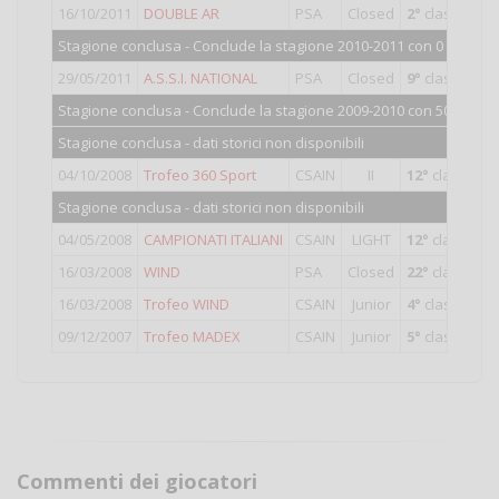
16/10/2011
DOUBLE AR
PSA
Closed
2°
classificat
Stagione conclusa - Conclude la stagione 2010-2011 con 0 punti.
29/05/2011
A.S.S.I. NATIONAL
PSA
Closed
9°
classificat
Stagione conclusa - Conclude la stagione 2009-2010 con 504 punti
Stagione conclusa - dati storici non disponibili
04/10/2008
Trofeo 360 Sport
CSAIN
II
12°
classifica
Stagione conclusa - dati storici non disponibili
04/05/2008
CAMPIONATI ITALIANI
CSAIN
LIGHT
12°
classifica
16/03/2008
WIND
PSA
Closed
22°
classifica
16/03/2008
Trofeo WIND
CSAIN
Junior
4°
classificato
09/12/2007
Trofeo MADEX
CSAIN
Junior
5°
classificato
Commenti dei giocatori