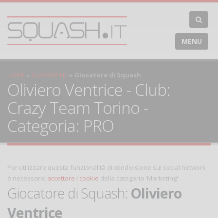
MENU
HOME
CLASSIFICHE
Giocatore di Squash
Oliviero Ventrice - Club:
Crazy Team Torino -
Categoria: PRO
Per utilizzare questa funzionalità di condivisione sui social network
è necessario
accettare i cookie
della categoria 'Marketing'
Giocatore di Squash:
Oliviero
Ventrice