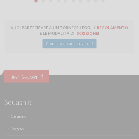
VUOI PARTECIPARE A UN TORNEO? LEGGI IL
REGOLAMENTO
E LE MODALITÀ DI
ISCRIZIONE
!
Come faccio ad iscrivermi?
Just Squash It!
Squash.it
Chi siamo
Registrati