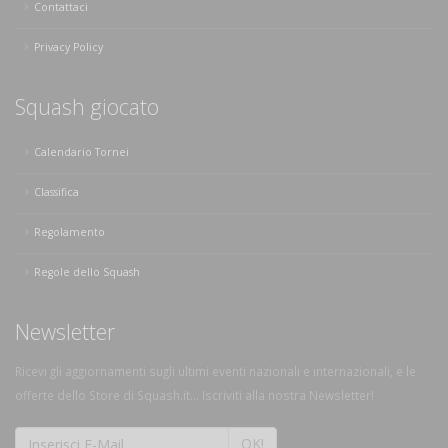
Contattaci
Privacy Policy
Squash giocato
Calendario Tornei
Classifica
Regolamento
Regole dello Squash
Newsletter
Ricevi gli aggiornamenti sugli ultimi eventi nazionali e internazionali, e le
offerte dello Store di Squash.it... Iscriviti alla nostra Newsletter!
OK!