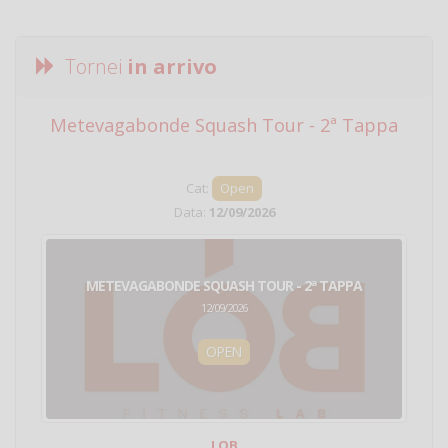
Tornei
in arrivo
Metevagabonde Squash Tour - 2ª Tappa
Ci
Cat:
Open
Data:
12/09/2026
METEVAGABONDE SQUASH TOUR - 2ª TAPPA
12/09/2026
OPEN
LOB