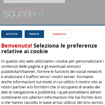
SQUASH.it: Il punto di riferimento quotidiano per tutti gli amanti di questo
magnifico sport.
Leggi
ACCETTA
RIFIUTA
Impostazioni
Benvenuto!
Seleziona le preferenze
relative ai cookie
In questo sito web utilizziamo i cookie per personalizzare i
ASD Let's Sport - Via T. Olivelli 3, 25014 Castenedolo (BS) - P. Iva:
contenuti delle pagine e gli eventuali annunci
04278030988
pubblicitari/banner, fornire le funzioni dei social network
© Copyright 2015 | All Rights Reserved - Powered by
DynDevice
e analizzare il traffico verso i nostri server. Forniamo
anche informazioni sul modo in cui utilizzi il nostro sito ai
Privacy Policy
Cookie Policy
Accessibilità
Sitemap
nostri partner e/o fornitori che si occupano di analisi dei
dati di navigazione e pubblicità, i quali potrebbero altresì
combinarle con ulteriori informazioni che hai fornito loro
o che hanno raccolto in base al tuo utilizzo dei loro servizi.