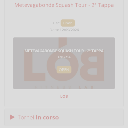
Metevagabonde Squash Tour - 2ª Tappa
Ci
Cat:
Open
Data:
12/09/2026
METEVAGABONDE SQUASH TOUR - 2ª TAPPA
12/09/2026
OPEN
LOB
Tornei
in corso