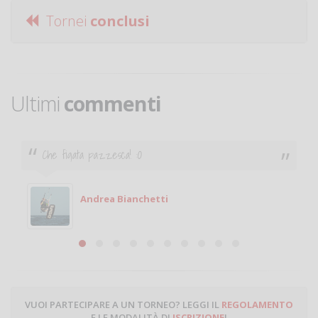
Tornei
conclusi
Ultimi
commenti
Ciao. Sono a Treviglio da poco e vorrei tornare a
giocare. Se sei in zona e puoi giocare fammi sapere.
Michele
Michele Miglionico
VUOI PARTECIPARE A UN TORNEO? LEGGI IL
REGOLAMENTO
E LE MODALITÀ DI
ISCRIZIONE
!