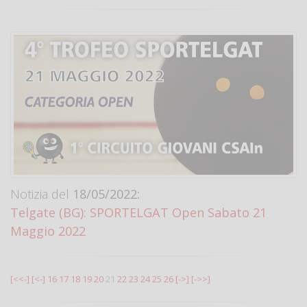
Notizia del
18/05/2022:
Telgate (BG): SPORTELGAT Open Sabato 21
Maggio 2022
[<<-]
[<-]
16
17
18
19
20
21
22
23
24
25
26
[->]
[->>]