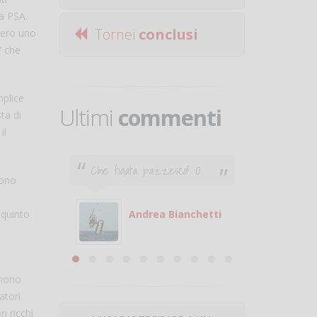
la PSA.
Tornei
conclusi
umero uno
” che
mplice
Ultimi
commenti
ta di
il
Che figata pazzesca! :O
Ciao. Son
nono
poco e v
otare
giocare.
 con
puoi gio
 quinto
Andrea Bianchetti
mero
Michele
are
 nono
atori
n ricchi