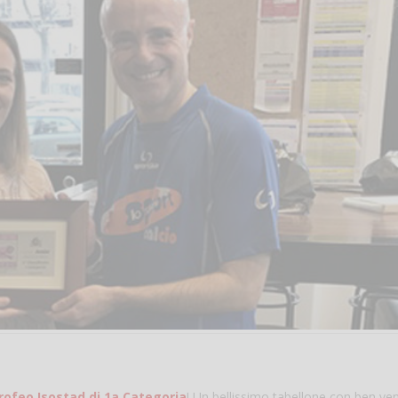
rofeo Isostad di 1a Categoria
! Un bellissimo tabellone con ben ven