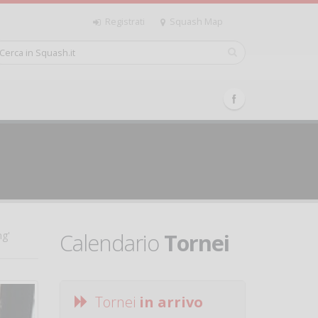
Registrati
Squash Map
Calendario
Tornei
ng'
Tornei
in arrivo