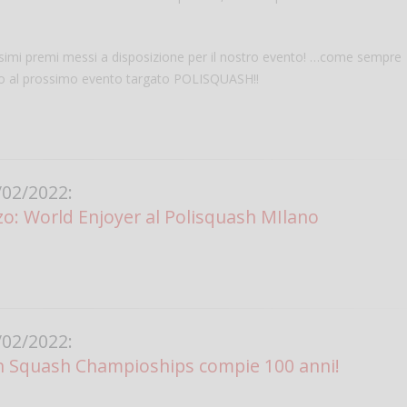
Vanessa Ca
ssimi premi messi a disposizione per il nostro evento! …come sempre
emo al prossimo evento targato POLISQUASH!!
02/2022:
o: World Enjoyer al Polisquash MIlano
02/2022:
en Squash Champioships compie 100 anni!