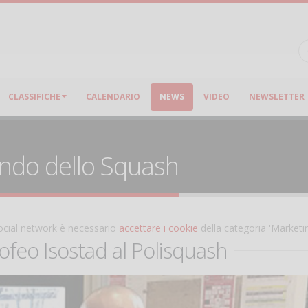
CLASSIFICHE
CALENDARIO
NEWS
VIDEO
NEWSLETTER
ondo dello Squash
 social network è necessario
accettare i cookie
della categoria 'Marketi
ofeo Isostad al Polisquash