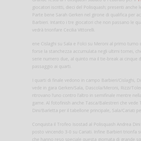
giocatori iscritti, dieci del Polisquash; presenti anc
Parte bene Sarah Gerken nel girone di qualifica per ac
Barbieri. Intanto i tre giocatori che non passano le qu
vedrà trionfare Cecilia Vittorelli.
ene Cislaghi su Sala e Folci su Meroni al primo turno
forse la stanchezza accumulata negli ultimi tornei, che
serie numero due, al quinto ma il tie-break ai cinque d
passaggio ai quarti.
I quarti di finale vedono in campo Barbieri/Cislaghi, D
vede in gara Gerken/Sala, Dascola/Meroni, Rizzi/Tolent
ritrovano l’uno contro l’altro in semifinale mentre nel
game. Al fotofinish anche Tasca/Balestreri che vede Ta
Dini/Barletta per il tabellone principale, Sala/Cariati p
Conquista il Trofeo Isostad al Polisquash Andrea Dini
posto vincendo 3-0 su Cariati. Infine Barbieri trionfa s
che hanno reso speciale questa giornata di grande squa