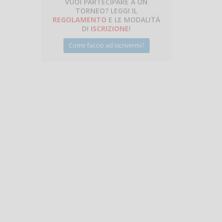
VUOI PARTECIPARE A UN
TORNEO? LEGGI IL
talano
REGOLAMENTO
E LE MODALITÀ
DI
ISCRIZIONE
!
Come faccio ad iscrivermi?