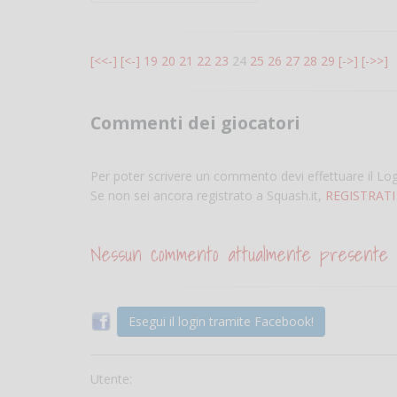
[<<-]
[<-]
19
20
21
22
23
24
25
26
27
28
29
[->]
[->>]
Commenti dei giocatori
Per poter scrivere un commento devi effettuare il Lo
Se non sei ancora registrato a Squash.it,
REGISTRATI
Nessun commento attualmente presente
Esegui il login tramite Facebook!
Utente: