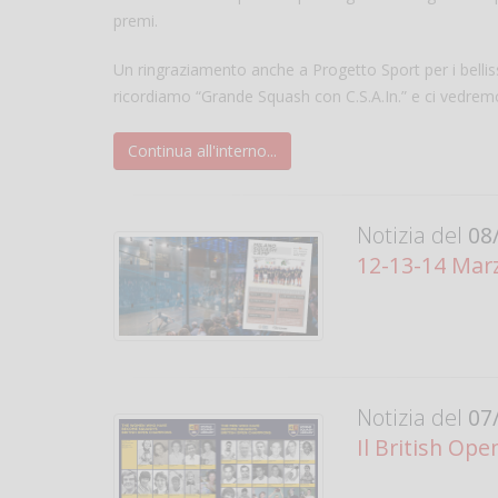
premi.
Un ringraziamento anche a Progetto Sport per i belli
ricordiamo “Grande Squash con C.S.A.In.” e ci vedr
Continua all'interno...
Notizia del
08/
12-13-14 Marz
Notizia del
07/
Il British Op