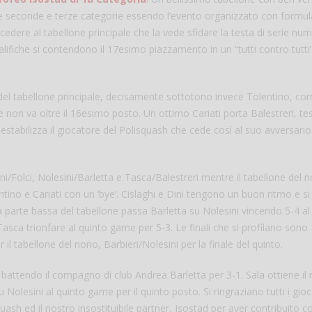
he le seconde e terze categorie essendo l’evento organizzato con formu
cedere al tabellone principale che la vede sfidare la testa di serie n
alifiche si contendono il 17esimo piazzamento in un “tutti contro tutti
 del tabellone principale, decisamente sottotono invece Tolentino, co
 non va oltre il 16esimo posto. Un ottimo Cariati porta Balestreri, tes
estabilizza il giocatore del Polisquash che cede così al suo avversario 
Salve,
ini/Folci, Nolesini/Barletta e Tasca/Balestreri mentre il tabellone del 
come fare per pren
ino e Cariati con un ‘bye’. Cislaghi e Dini tengono un buon ritmo e si
il campo per giocare
la parte bassa del tabellone passa Barletta su Nolesini vincendo 5-4 al
un mio amico?
sca trionfare al quinto game per 5-3. Le finali che si profilano sono
Devo chiamare il nu
er il tabellone del nono, Barbieri/Nolesini per la finale del quinto.
telefonico o si può f
online?
 battendo il compagno di club Andrea Barletta per 3-1. Sala ottiene il
Grazie
u Nolesini al quinto game per il quinto posto. Si ringraziano tutti i gioc
sh ed il nostro insostituibile partner, Isostad per aver contribuito co