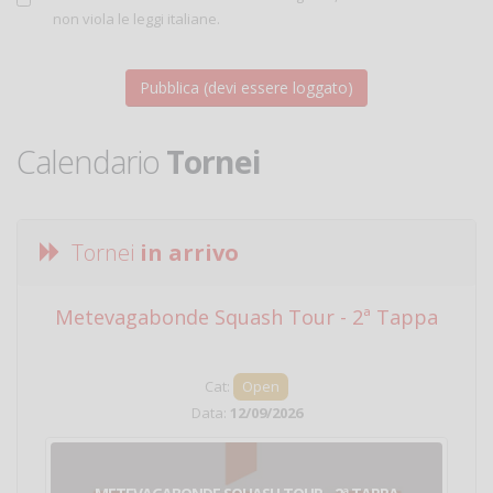
non viola le leggi italiane.
Calendario
Tornei
Tornei
in arrivo
Metevagabonde Squash Tour - 2ª Tappa
Ci
Cat:
Open
Data:
12/09/2026