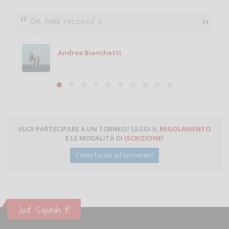
Ciao. Sono a Treviglio da poco e vorrei tornare a
giocare. Se sei in zona e puoi giocare fammi sapere.
Michele
Michele Miglionico
VUOI PARTECIPARE A UN TORNEO? LEGGI IL
REGOLAMENTO
E LE MODALITÀ DI
ISCRIZIONE
!
Come faccio ad iscrivermi?
Just Squash It!