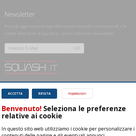
Newsletter
Ricevi gli aggiornamenti sugli ultimi eventi nazionali e internazionali, e le
offerte dello Store di Squash.it... Iscriviti alla nostra Newsletter!
OK!
SQUASH.it: Il punto di riferimento quotidiano per tutti gli amanti di questo
magnifico sport.
Leggi
ACCETTA
RIFIUTA
Impostazioni
Benvenuto!
Seleziona le preferenze
relative ai cookie
In questo sito web utilizziamo i cookie per personalizzare i
ASD Let's Sport - Via T. Olivelli 3, 25014 Castenedolo (BS) - P. Iva:
contenuti delle pagine e gli eventuali annunci