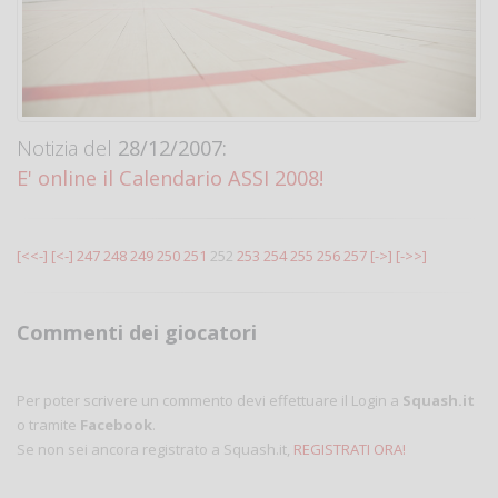
Notizia del
28/12/2007:
E' online il Calendario ASSI 2008!
[<<-]
[<-]
247
248
249
250
251
252
253
254
255
256
257
[->]
[->>]
Commenti dei giocatori
Per poter scrivere un commento devi effettuare il Login a
Squash.it
o tramite
Facebook
.
Se non sei ancora registrato a Squash.it,
REGISTRATI ORA!