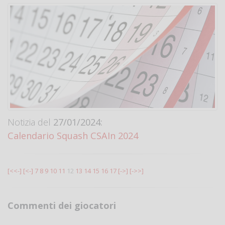
Notizia del
27/01/2024:
Calendario Squash CSAIn 2024
[<<-]
[<-]
7
8
9
10
11
12
13
14
15
16
17
[->]
[->>]
Commenti dei giocatori