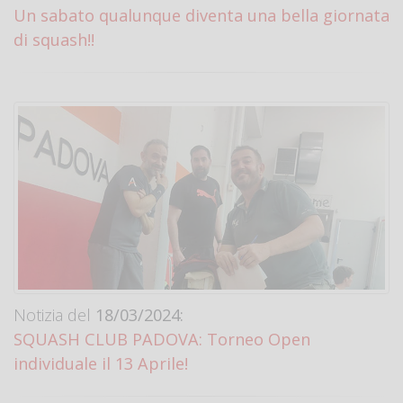
Un sabato qualunque diventa una bella giornata
di squash!!
Notizia del
18/03/2024:
SQUASH CLUB PADOVA: Torneo Open
individuale il 13 Aprile!