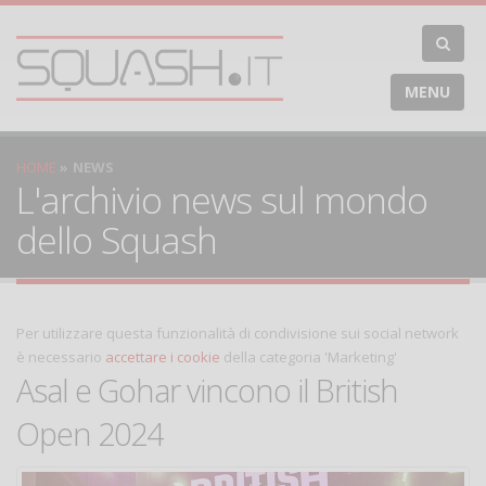
MENU
HOME
NEWS
L'archivio news sul mondo
dello Squash
Per utilizzare questa funzionalità di condivisione sui social network
è necessario
accettare i cookie
della categoria 'Marketing'
Asal e Gohar vincono il British
Open 2024