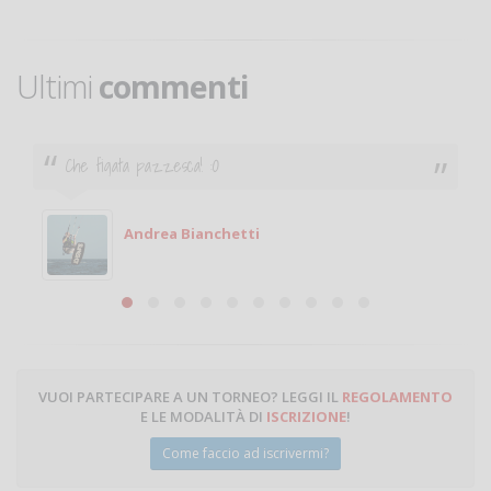
Ultimi
commenti
Ciao. Sono a Treviglio da poco e vorrei tornare a
giocare. Se sei in zona e puoi giocare fammi sapere.
Michele
Michele Miglionico
VUOI PARTECIPARE A UN TORNEO? LEGGI IL
REGOLAMENTO
E LE MODALITÀ DI
ISCRIZIONE
!
Come faccio ad iscrivermi?