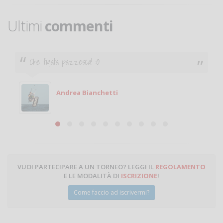
Ultimi
commenti
Ciao. Sono a Treviglio da poco e vorrei tornare a
giocare. Se sei in zona e puoi giocare fammi sapere.
Michele
Michele Miglionico
VUOI PARTECIPARE A UN TORNEO? LEGGI IL
REGOLAMENTO
E LE MODALITÀ DI
ISCRIZIONE
!
Come faccio ad iscrivermi?