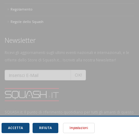
Regolamento
Regole dello Squash
Newsletter
Ricevi gli aggiornamenti sugli ultimi eventi nazionali e internazionali, e le
offerte dello Store di Squash.it... Iscriviti alla nostra Newsletter!
OK!
SQUASH.it: Il punto di riferimento quotidiano per tutti gli amanti di questo
magnifico sport.
Leggi
ACCETTA
RIFIUTA
Impostazioni