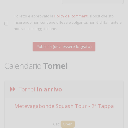
Ho letto e approvato la
Policy dei commenti
. Il post che sto
inserendo non contiene offese e volgarità, non è diffamante e
non viola le leggi italiane.
Calendario
Tornei
Tornei
in arrivo
Metevagabonde Squash Tour - 2ª Tappa
Ci
Cat:
Open