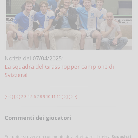
Notizia del
07/04/2025:
La squadra del Grasshopper campione di
Svizzera!
[<<-]
[<-]
2
3
4
5
6
7
8
9
10
11
12
[->]
[->>]
Commenti dei giocatori
Per poter scrivere un commento devi effettuare il Login a
Squash.it