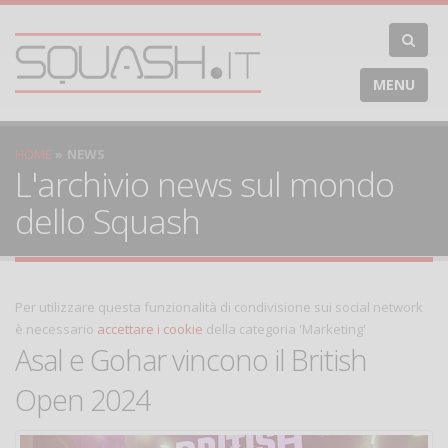
MENU
HOME
NEWS
L'archivio news sul mondo
dello Squash
Per utilizzare questa funzionalità di condivisione sui social network
è necessario
accettare i cookie
della categoria 'Marketing'
Asal e Gohar vincono il British
Open 2024