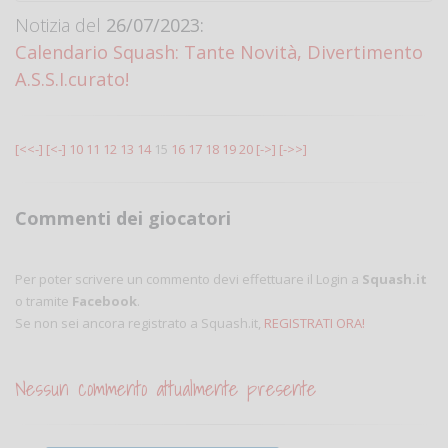
Notizia del
26/07/2023:
Calendario Squash: Tante Novità, Divertimento
A.S.S.I.curato!
[<<-]
[<-]
10
11
12
13
14
15
16
17
18
19
20
[->]
[->>]
Commenti dei giocatori
Per poter scrivere un commento devi effettuare il Login a
Squash.it
o tramite
Facebook
.
Se non sei ancora registrato a Squash.it,
REGISTRATI ORA!
Nessun commento attualmente presente