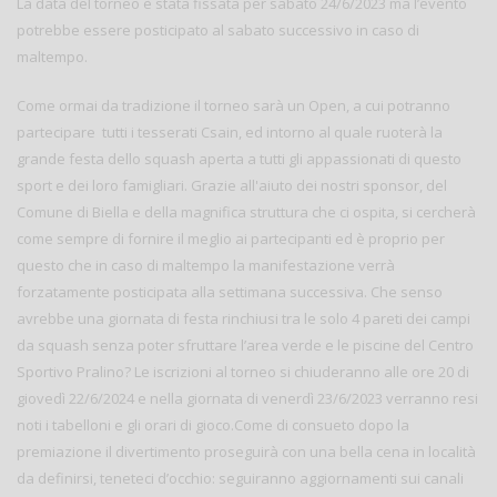
La data del torneo è stata fissata per sabato 24/6/2023 ma l’evento
potrebbe essere posticipato al sabato successivo in caso di
maltempo.
Come ormai da tradizione il torneo sarà un Open, a cui potranno
partecipare tutti i tesserati Csain, ed intorno al quale ruoterà la
grande festa dello squash aperta a tutti gli appassionati di questo
sport e dei loro famigliari. Grazie all'aiuto dei nostri sponsor, del
Comune di Biella e della magnifica struttura che ci ospita, si cercherà
come sempre di fornire il meglio ai partecipanti ed è proprio per
questo che in caso di maltempo la manifestazione verrà
forzatamente posticipata alla settimana successiva. Che senso
avrebbe una giornata di festa rinchiusi tra le solo 4 pareti dei campi
da squash senza poter sfruttare l’area verde e le piscine del Centro
Sportivo Pralino? Le iscrizioni al torneo si chiuderanno alle ore 20 di
giovedì 22/6/2024 e nella giornata di venerdì 23/6/2023 verranno resi
noti i tabelloni e gli orari di gioco.Come di consueto dopo la
premiazione il divertimento proseguirà con una bella cena in località
da definirsi, teneteci d’occhio: seguiranno aggiornamenti sui canali