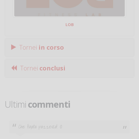
LOB
Tornei
in corso
Tornei
conclusi
Ultimi
commenti
Ciao. Sono a Treviglio da poco e vorrei tornare a
giocare. Se sei in zona e puoi giocare fammi sapere.