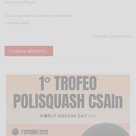
social ed ufficiali!
Con la speranza di vedervi numerosi
Cordiali saluti
Corrado Casalvolone
Continua all'interno...