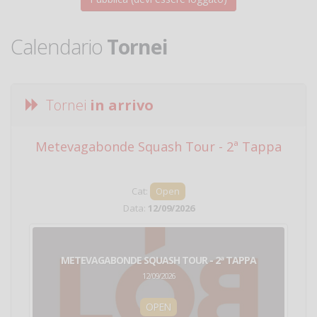
Calendario
Tornei
Tornei
in arrivo
Metevagabonde Squash Tour - 2ª Tappa
Ci
Cat:
Open
Data:
12/09/2026
METEVAGABONDE SQUASH TOUR - 2ª TAPPA
12/09/2026
OPEN