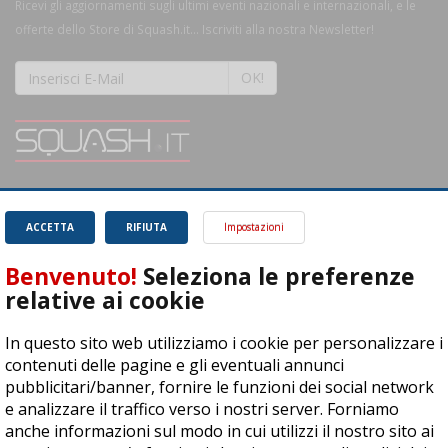
Ricevi gli aggiornamenti sugli ultimi eventi nazionali e internazionali, e le
offerte dello Store di Squash.it... Iscriviti alla nostra Newsletter!
OK!
SQUASH.it: Il punto di riferimento quotidiano per tutti gli amanti di questo
magnifico sport.
Leggi
ACCETTA
RIFIUTA
Impostazioni
Benvenuto!
Seleziona le preferenze
relative ai cookie
In questo sito web utilizziamo i cookie per personalizzare i
ASD Let's Sport - Via T. Olivelli 3, 25014 Castenedolo (BS) - P. Iva:
contenuti delle pagine e gli eventuali annunci
04278030988
pubblicitari/banner, fornire le funzioni dei social network
© Copyright 2015 | All Rights Reserved - Powered by
DynDevice
e analizzare il traffico verso i nostri server. Forniamo
anche informazioni sul modo in cui utilizzi il nostro sito ai
Privacy Policy
Cookie Policy
Accessibilità
Sitemap