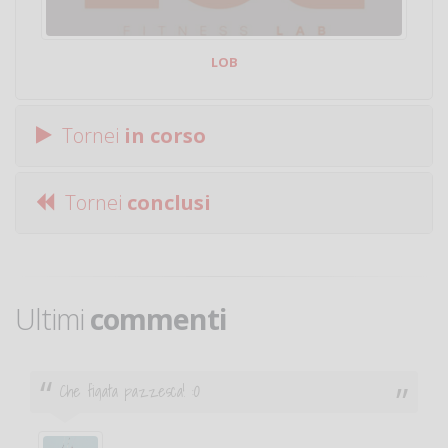
LOB
Tornei
in corso
Tornei
conclusi
Ultimi
commenti
Ciao. Sono a Treviglio da poco e vorrei tornare a
giocare. Se sei in zona e puoi giocare fammi sapere.
Michele