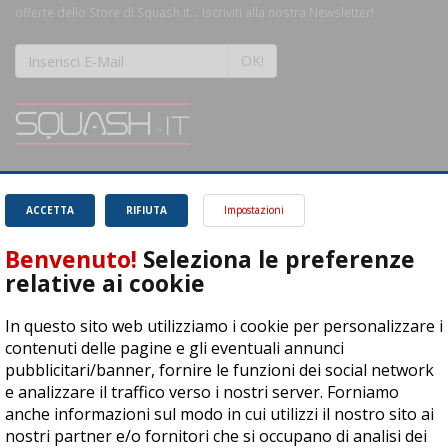
offerte dello Store di Squash.it... Iscriviti alla nostra Newsletter!
OK!
SQUASH.it: Il punto di riferimento quotidiano per tutti gli amanti di questo
magnifico sport.
Leggi
ACCETTA
RIFIUTA
Impostazioni
Benvenuto!
Seleziona le preferenze
relative ai cookie
In questo sito web utilizziamo i cookie per personalizzare i
ASD Let's Sport - Via T. Olivelli 3, 25014 Castenedolo (BS) - P. Iva:
contenuti delle pagine e gli eventuali annunci
04278030988
pubblicitari/banner, fornire le funzioni dei social network
© Copyright 2015 | All Rights Reserved - Powered by
DynDevice
e analizzare il traffico verso i nostri server. Forniamo
anche informazioni sul modo in cui utilizzi il nostro sito ai
Privacy Policy
Cookie Policy
Accessibilità
Sitemap
nostri partner e/o fornitori che si occupano di analisi dei