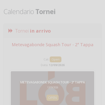
Calendario
Tornei
Tornei
in arrivo
Metevagabonde Squash Tour - 2ª Tappa
Ci
Cat:
Open
Data:
12/09/2026
METEVAGABONDE SQUASH TOUR - 2ª TAPPA
12/09/2026
OPEN