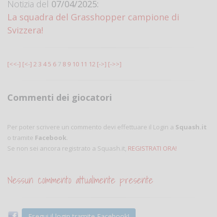
Notizia del
07/04/2025:
La squadra del Grasshopper campione di
Svizzera!
[<<-]
[<-]
2
3
4
5
6
7
8
9
10
11
12
[->]
[->>]
Commenti dei giocatori
Per poter scrivere un commento devi effettuare il Login a
Squash.it
o tramite
Facebook
.
Se non sei ancora registrato a Squash.it,
REGISTRATI ORA!
Nessun commento attualmente presente
Esegui il login tramite Facebook!