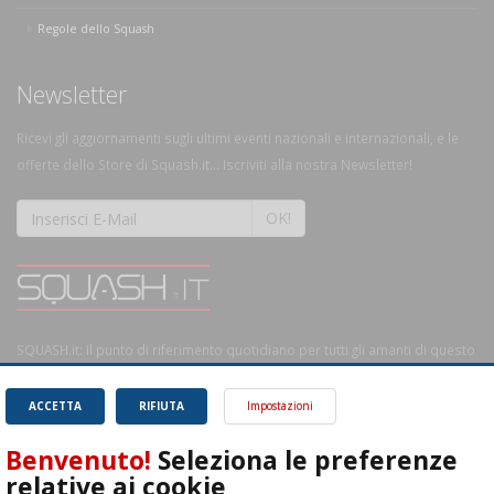
Regole dello Squash
Newsletter
Ricevi gli aggiornamenti sugli ultimi eventi nazionali e internazionali, e le
offerte dello Store di Squash.it... Iscriviti alla nostra Newsletter!
OK!
SQUASH.it: Il punto di riferimento quotidiano per tutti gli amanti di questo
magnifico sport.
Leggi
ACCETTA
RIFIUTA
Impostazioni
Benvenuto!
Seleziona le preferenze
relative ai cookie