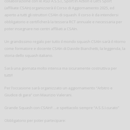
collaborazione con le ASD A.S.S.I., Sport In Action e Let’s Sport
(affiliate CSAIn) organizzerà il Corso di Aggiornamento 2025, ed
aperto a tutti gli istruttori CSAIn di squash. Il corso è da intendersi
obbligatorio e certificherà la tessera RCT annuale e necessaria per
poter insegnare nei centri affiliati a CSAIn.
Un grandissimo regalo per tutto il mondo squash CSAIn sarà il ritorno
come formatore e docente CSAIn di Davide Bianchetti, la leggenda, la
storia dello squash italiano.
Sarà una giornata molto intensa ma sicuramente costruttiva per
tutti!!
Per l’occasione sarà organizzato un aggiornamento “Arbitro e
Giudice di gara” con Maurizio Valerani.
Grande Squash con CSAIn!! …e spettacolo sempre “A.S.S.I.curato”
Obbligatorio per poter partecipare: