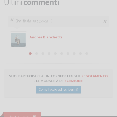
Ultimi
commenti
Ciao. Sono a Treviglio da poco e vorrei tornare a
giocare. Se sei in zona e puoi giocare fammi sapere.
Michele
Michele Miglionico
VUOI PARTECIPARE A UN TORNEO? LEGGI IL
REGOLAMENTO
E LE MODALITÀ DI
ISCRIZIONE
!
Come faccio ad iscrivermi?