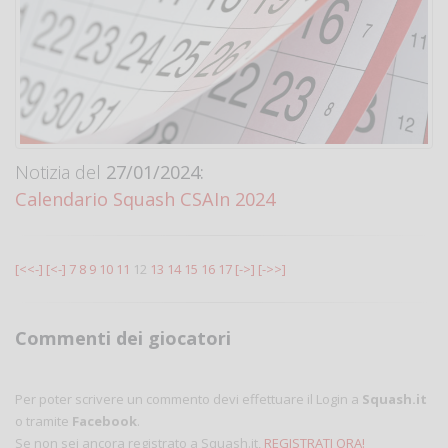
Notizia del
27/01/2024:
Calendario Squash CSAIn 2024
[<<-]
[<-]
7
8
9
10
11
12
13
14
15
16
17
[->]
[->>]
Commenti dei giocatori
Per poter scrivere un commento devi effettuare il Login a
Squash.it
o tramite
Facebook
.
Se non sei ancora registrato a Squash.it,
REGISTRATI ORA!