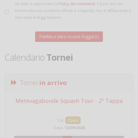
Ho letto e approvato la
Policy dei commenti
. Il post che sto
inserendo non contiene offese e volgarità, non è diffamante e
non viola le leggi italiane.
Calendario
Tornei
Tornei
in arrivo
Metevagabonde Squash Tour - 2ª Tappa
Ci
Cat:
Open
Data:
12/09/2026