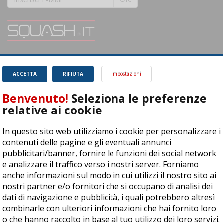
SQUASH.it: Il punto di riferimento quotidiano per tutti gli amanti di questo
magnifico sport.
Leggi
ACCETTA
RIFIUTA
Impostazioni
Benvenuto!
Seleziona le preferenze
relative ai cookie
In questo sito web utilizziamo i cookie per personalizzare i
ASD Let's Sport - Via T. Olivelli 3, 25014 Castenedolo (BS) - P. Iva:
contenuti delle pagine e gli eventuali annunci
04278030988
pubblicitari/banner, fornire le funzioni dei social network
© Copyright 2015 | All Rights Reserved - Powered by
DynDevice
e analizzare il traffico verso i nostri server. Forniamo
anche informazioni sul modo in cui utilizzi il nostro sito ai
Privacy Policy
Cookie Policy
Accessibilità
Sitemap
nostri partner e/o fornitori che si occupano di analisi dei
dati di navigazione e pubblicità, i quali potrebbero altresì
combinarle con ulteriori informazioni che hai fornito loro
o che hanno raccolto in base al tuo utilizzo dei loro servizi.