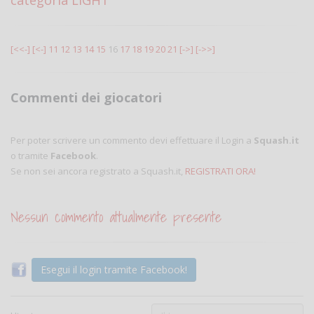
categoria LIGHT
[<<-]
[<-]
11
12
13
14
15
16
17
18
19
20
21
[->]
[->>]
Commenti dei giocatori
Per poter scrivere un commento devi effettuare il Login a
Squash.it
o tramite
Facebook
.
Se non sei ancora registrato a Squash.it,
REGISTRATI ORA!
Nessun commento attualmente presente
Esegui il login tramite Facebook!