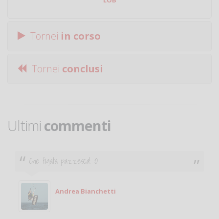
LOB
Tornei
in corso
Tornei
conclusi
Ultimi
commenti
Ciao. Sono a Treviglio da poco e vorrei tornare a
giocare. Se sei in zona e puoi giocare fammi sapere.
Michele
Michele Miglionico