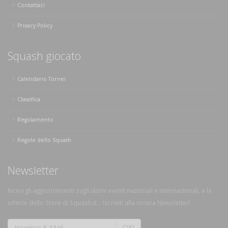
Contattaci
Privacy Policy
Squash giocato
Calendario Tornei
Classifica
Regolamento
Regole dello Squash
Newsletter
Ricevi gli aggiornamenti sugli ultimi eventi nazionali e internazionali, e le
offerte dello Store di Squash.it... Iscriviti alla nostra Newsletter!
OK!