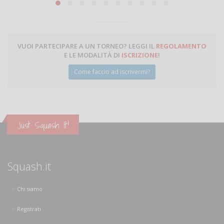
VUOI PARTECIPARE A UN TORNEO? LEGGI IL
REGOLAMENTO
E LE MODALITÀ DI
ISCRIZIONE
!
Come faccio ad iscrivermi?
Just Squash It!
Squash.it
Chi siamo
Registrati