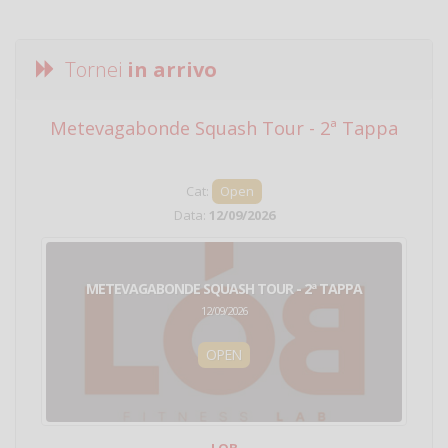
Tornei
in arrivo
Metevagabonde Squash Tour - 2ª Tappa
Ci
Cat:
Open
Data:
12/09/2026
METEVAGABONDE SQUASH TOUR - 2ª TAPPA
12/09/2026
OPEN