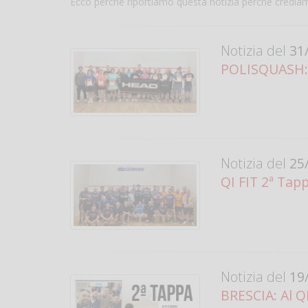
Ecco perché riportiamo questa notizia perché crediamo
Notizia del
31/
POLISQUASH:
Notizia del
25/
QI FIT 2ª Tap
Notizia del
19/
BRESCIA: Al Q