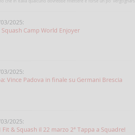
 che in Italia qualcuno dovrebbe riflettere e forse un po' vergognarsi
Vanessa Ca
03/2025:
 Squash Camp World Enjoyer
03/2025:
pa: Vince Padova in finale su Germani Brescia
03/2025:
I Fit & Squash il 22 marzo 2ª Tappa a Squadre!