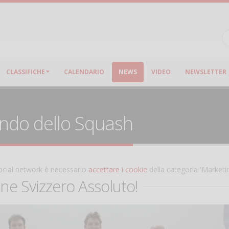
CLASSIFICHE
CALENDARIO
NEWS
VIDEO
NEWSLETTER
ondo dello Squash
 social network è necessario
accettare i cookie
della categoria 'Marketi
e Svizzero Assoluto!