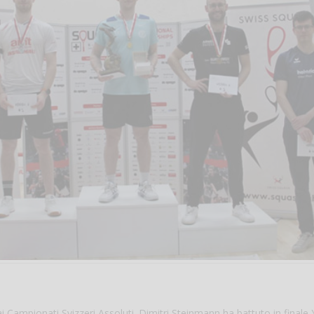
ai Campionati Svizzeri Assoluti. Dimitri Steinmann ha battuto in finale