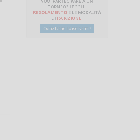
!
VUOI PARTECIPARE A UN
TORNEO? LEGGI IL
talano
REGOLAMENTO
E LE MODALITÀ
DI
ISCRIZIONE
!
Come faccio ad iscrivermi?