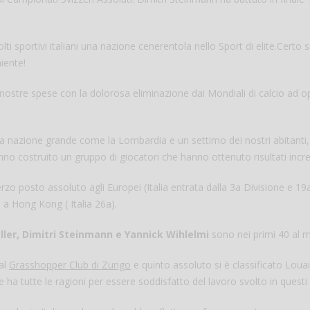
i sportivi italiani una nazione cenerentola nello Sport di elite.Certo s
iente!
nostre spese con la dolorosa eliminazione dai Mondiali di calcio ad o
na nazione grande come la Lombardia e un settimo dei nostri abitanti
o costruito un gruppo di giocatori che hanno ottenuto risultati incred
Salve,
erzo posto assoluto agli Europei (Italia entrata dalla 3a Divisione e 19
come fare per pren
 a Hong Kong ( Italia 26a).
il campo per giocare
un mio amico?
Devo chiamare il nu
ler, Dimitri Steinmann e Yannick Wihlelmi
sono nei primi 40 al 
telefonico o si può f
online?
al
Grasshopper Club di Zurigo
e quinto assoluto si è classificato Loua
e ha tutte le ragioni per essere soddisfatto del lavoro svolto in questi 
Grazie