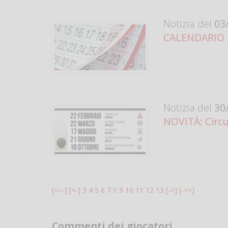
Notizia del
03/
CALENDARIO 20
Notizia del
30/
NOVITÀ: Circ
[<<-]
[<-]
3
4
5
6
7
8
9
10
11
12
13
[->]
[->>]
Commenti dei giocatori