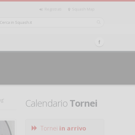
Registrati
Squash Map
Calendario
Tornei
ng'
Tornei
in arrivo