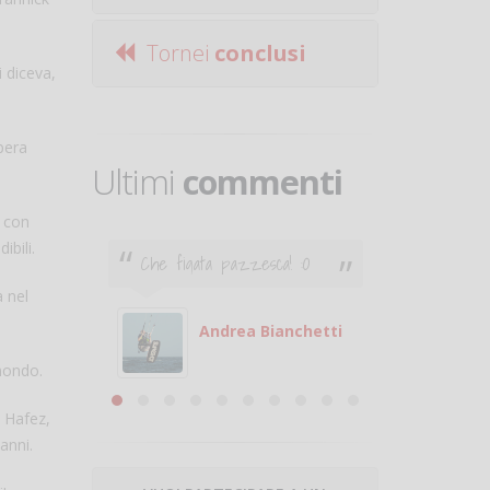
Tornei
conclusi
i diceva,
pera
Ultimi
commenti
, con
ibili.
Che figata pazzesca! :O
Ciao. Son
poco e v
a nel
otare
giocare.
 con
puoi gio
Andrea Bianchetti
mero
Michele
mondo.
are
i Hafez,
anni.