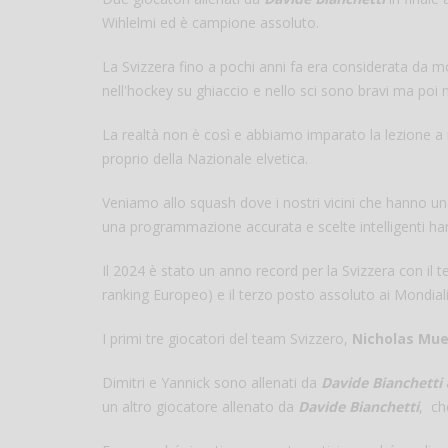
Wihlelmi ed è campione assoluto.
La Svizzera fino a pochi anni fa era considerata da molt
nell'hockey su ghiaccio e nello sci sono bravi ma poi n
La realtà non è così e abbiamo imparato la lezione a 
proprio della Nazionale elvetica.
Veniamo allo squash dove i nostri vicini che hanno u
una programmazione accurata e scelte intelligenti hann
Il 2024 è stato un anno record per la Svizzera con il t
ranking Europeo) e il terzo posto assoluto ai Mondiali
I primi tre giocatori del team Svizzero,
Nicholas Muel
Dimitri e Yannick sono allenati da
Davide Bianchetti
un altro giocatore allenato da
Davide Bianchetti
, ch