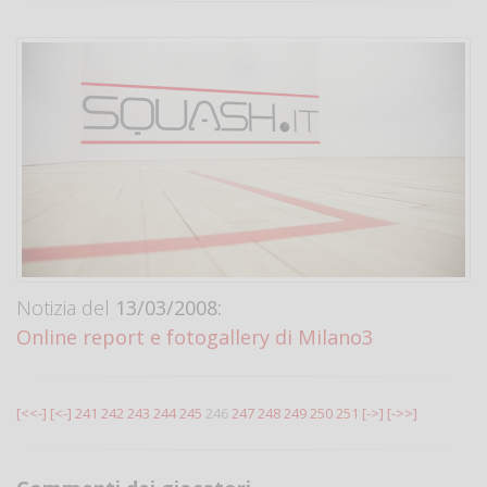
Notizia del
13/03/2008:
Online report e fotogallery di Milano3
[<<-]
[<-]
241
242
243
244
245
246
247
248
249
250
251
[->]
[->>]