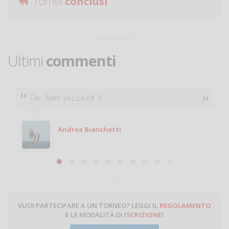
Tornei
conclusi
Ultimi
commenti
Ciao. Sono a Treviglio da poco e vorrei tornare a
giocare. Se sei in zona e puoi giocare fammi sapere.
Michele
Michele Miglionico
VUOI PARTECIPARE A UN TORNEO? LEGGI IL
REGOLAMENTO
E LE MODALITÀ DI
ISCRIZIONE
!