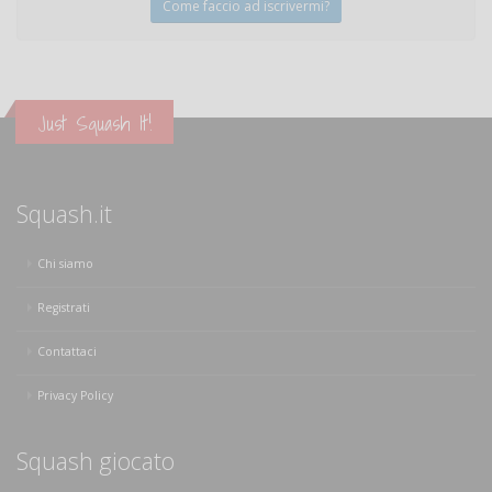
Come faccio ad iscrivermi?
Just Squash It!
Squash.it
Chi siamo
Registrati
Contattaci
Privacy Policy
Squash giocato