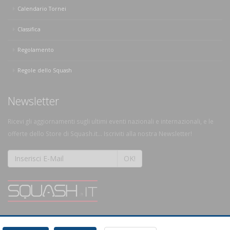
Calendario Tornei
Classifica
Regolamento
Regole dello Squash
Newsletter
Ricevi gli aggiornamenti sugli ultimi eventi nazionali e internazionali, e le
offerte dello Store di Squash.it... Iscriviti alla nostra Newsletter!
OK!
SQUASH.it: Il punto di riferimento quotidiano per tutti gli amanti di questo