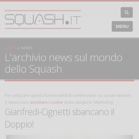
MENU
HOME
NEWS
L'archivio news sul mondo
dello Squash
Per utilizzare questa funzionalità di condivisione sui social network
è necessario
accettare i cookie
della categoria 'Marketing'
Gianfredi-Cignetti sbancano il
Doppio!