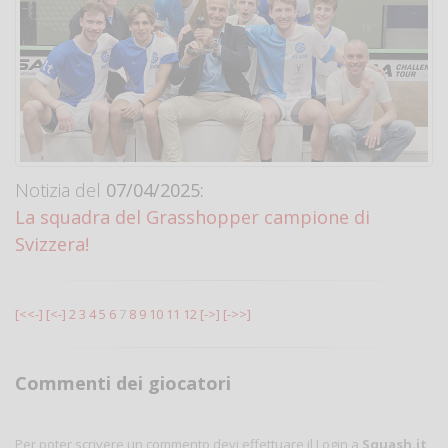
Notizia del
07/04/2025:
La squadra del Grasshopper campione di
Svizzera!
[<<-]
[<-]
2
3
4
5
6
7
8
9
10
11
12
[->]
[->>]
Commenti dei giocatori
Per poter scrivere un commento devi effettuare il Login a
Squash.it