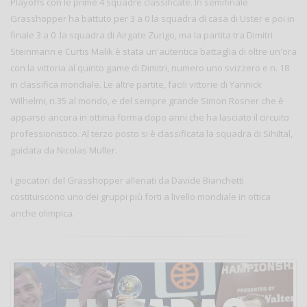
Playoffs con le prime 4 squadre classificate. In semifinale
Grasshopper ha battuto per 3 a 0 la squadra di casa di Uster e poi in
finale 3 a 0 la squadra di Airgate Zurigo, ma la partita tra Dimitri
Steinmann e Curtis Malik è stata un'autentica battaglia di oltre un'ora
con la vittoria al quinto game di Dimitri, numero uno svizzero e n. 18
in classifica mondiale. Le altre partite, facili vittorie di Yannick
Wilhelmi, n.35 al mondo, e del sempre grande Simon Rosner che è
apparso ancora in ottima forma dopo anni che ha lasciato il circuito
professionistico. Al terzo posto si è classificata la squadra di Sihiltal,
guidata da Nicolas Muller.
I giocatori del Grasshopper allenati da Davide Bianchetti
costituiscono uno dei gruppi più forti a livello mondiale in ottica
anche olimpica.