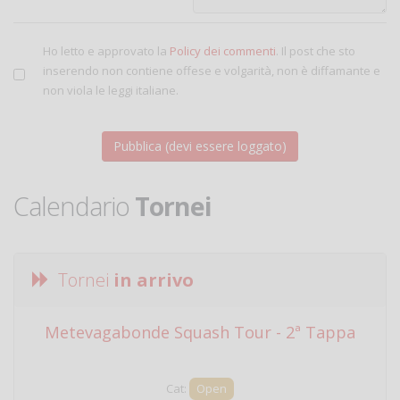
Ho letto e approvato la
Policy dei commenti
. Il post che sto
inserendo non contiene offese e volgarità, non è diffamante e
non viola le leggi italiane.
Calendario
Tornei
Tornei
in arrivo
Metevagabonde Squash Tour - 2ª Tappa
Ci
Cat:
Open