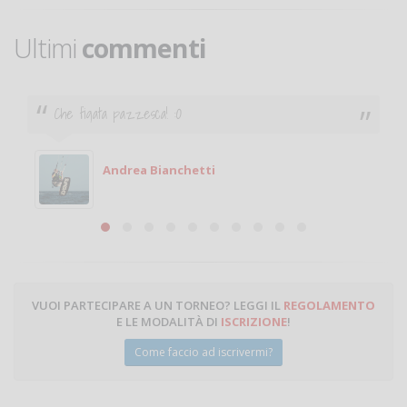
Ultimi
commenti
Ciao. Sono a Treviglio da poco e vorrei tornare a
giocare. Se sei in zona e puoi giocare fammi sapere.
Michele
Michele Miglionico
VUOI PARTECIPARE A UN TORNEO? LEGGI IL
REGOLAMENTO
E LE MODALITÀ DI
ISCRIZIONE
!
Come faccio ad iscrivermi?