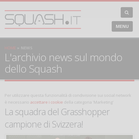
MENU
HOME
NEWS
L'archivio news sul mondo
dello Squash
Per utilizzare questa funzionalità di condivisione sui social network
è necessario
accettare i cookie
della categoria 'Marketing'
La squadra del Grasshopper
campione di Svizzera!