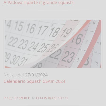
A Padova riparte il grande squash!
Notizia del
27/01/2024:
Calendario Squash CSAIn 2024
[<<-]
[<-]
7
8
9
10
11
12
13
14
15
16
17
[->]
[->>]