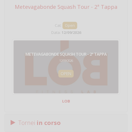
Metevagabonde Squash Tour - 2ª Tappa
Ci
Cat:
Open
Data:
12/09/2026
METEVAGABONDE SQUASH TOUR - 2ª TAPPA
12/09/2026
OPEN
LOB
Tornei
in corso