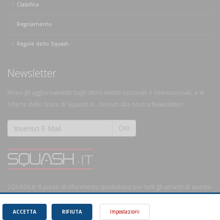
Classifica
Regolamento
Regole dello Squash
Newsletter
Ricevi gli aggiornamenti sugli ultimi eventi nazionali e internazionali, e le
offerte dello Store di Squash.it... Iscriviti alla nostra Newsletter!
OK!
SQUASH.it: Il punto di riferimento quotidiano per tutti gli amanti di questo
magnifico sport.
Leggi
ACCETTA
RIFIUTA
Impostazioni