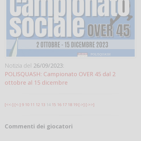
Notizia del
26/09/2023:
POLISQUASH: Campionato OVER 45 dal 2
ottobre al 15 dicembre
[<<-]
[<-]
9
10
11
12
13
14
15
16
17
18
19
[->]
[->>]
Commenti dei giocatori