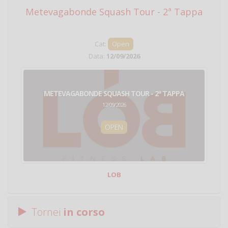
Metevagabonde Squash Tour - 2ª Tappa
Ci
Cat:
Open
Data:
12/09/2026
METEVAGABONDE SQUASH TOUR - 2ª TAPPA
12/09/2026
OPEN
LOB
Tornei
in corso