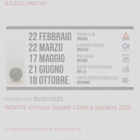
A.S.S.I.CURATO!
Notizia del
30/01/2025:
NOVITÀ: Circuito Squash CSAIn a Squadre 2025
[<<-]
[<-]
3
4
5
6
7
8
9
10
11
12
13
[->]
[->>]