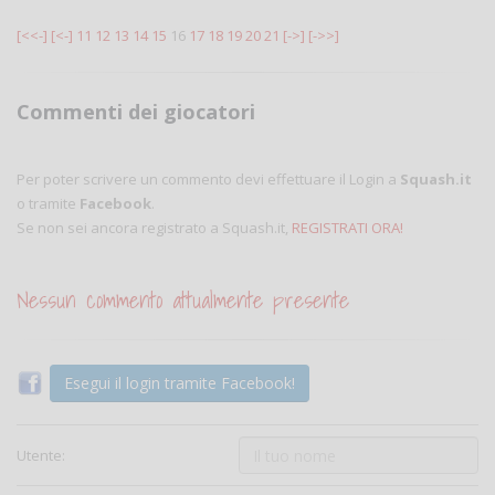
[<<-]
[<-]
11
12
13
14
15
16
17
18
19
20
21
[->]
[->>]
Commenti dei giocatori
Per poter scrivere un commento devi effettuare il Login a
Squash.it
o tramite
Facebook
.
Se non sei ancora registrato a Squash.it,
REGISTRATI ORA!
Nessun commento attualmente presente
Esegui il login tramite Facebook!
Utente: