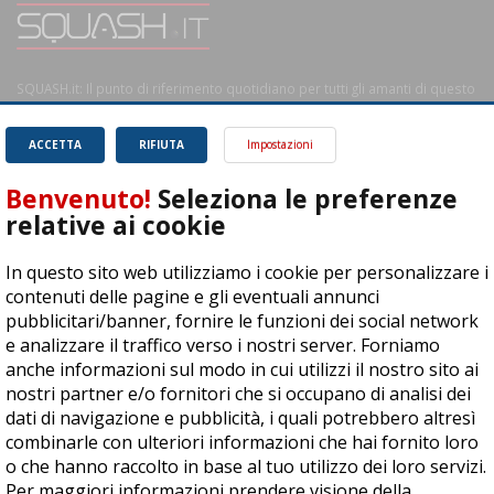
SQUASH.it: Il punto di riferimento quotidiano per tutti gli amanti di questo
magnifico sport.
Leggi
ACCETTA
RIFIUTA
Impostazioni
Benvenuto!
Seleziona le preferenze
relative ai cookie
ASD Let's Sport - Via T. Olivelli 3, 25014 Castenedolo (BS) - P. Iva:
In questo sito web utilizziamo i cookie per personalizzare i
04278030988
contenuti delle pagine e gli eventuali annunci
© Copyright 2015 | All Rights Reserved - Powered by
DynDevice
pubblicitari/banner, fornire le funzioni dei social network
e analizzare il traffico verso i nostri server. Forniamo
Privacy Policy
Cookie Policy
Accessibilità
Sitemap
anche informazioni sul modo in cui utilizzi il nostro sito ai
nostri partner e/o fornitori che si occupano di analisi dei
dati di navigazione e pubblicità, i quali potrebbero altresì
combinarle con ulteriori informazioni che hai fornito loro
o che hanno raccolto in base al tuo utilizzo dei loro servizi.
Per maggiori informazioni prendere visione della
cookie