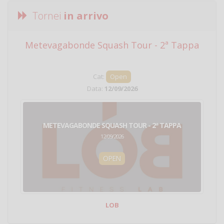
Tornei
in arrivo
Metevagabonde Squash Tour - 2ª Tappa
Ci
Cat:
Open
Data:
12/09/2026
METEVAGABONDE SQUASH TOUR - 2ª TAPPA
12/09/2026
OPEN
LOB