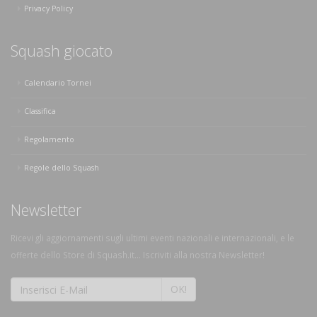
Privacy Policy
Squash giocato
Calendario Tornei
Classifica
Regolamento
Regole dello Squash
Newsletter
Ricevi gli aggiornamenti sugli ultimi eventi nazionali e internazionali, e le
offerte dello Store di Squash.it... Iscriviti alla nostra Newsletter!
OK!