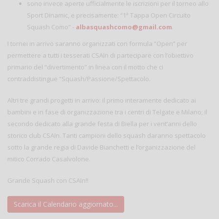
sono invece aperte ufficialmente le iscrizioni per il torneo allo
Sport Dinamic, e precisamente: “1ª Tappa Open Circuito
Squash Como” -
albasquashcomo@gmail.com
.
I tornei in arrivo saranno organizzati con formula “Open” per
permettere a tutti i tesserati CSAIn di partecipare con l’obiettivo
primario del “divertimento” in linea con il motto che ci
contraddistingue “Squash/Passione/Spettacolo.
Altri tre grandi progetti in arrivo: il primo interamente dedicato ai
bambini e in fase di organizzazione tra i centri di Telgate e Milano; il
secondo dedicato alla grande festa di Biella per i vent’anni dello
storico club CSAIn. Tanti campioni dello squash daranno spettacolo
sotto la grande regia di Davide Bianchetti e l’organizzazione del
mitico Corrado Casalvolone.
Grande Squash con CSAIn!!
Scarica il Calendario aggiornato...