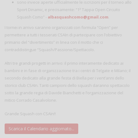
sono invece aperte ufficialmente le iscrizioni per il torneo allo
Sport Dinamic, e precisamente: “1ª Tappa Open Circuito
Squash Como” -
albasquashcomo@gmail.com
.
I tornei in arrivo saranno organizzati con formula “Open” per
permettere a tutti i tesserati CSAIn di partecipare con l’obiettivo
primario del “divertimento” in linea con il motto che ci
contraddistingue “Squash/Passione/Spettacolo.
Altri tre grandi progetti in arrivo: il primo interamente dedicato ai
bambini e in fase di organizzazione tra i centri di Telgate e Milano; il
secondo dedicato alla grande festa di Biella per i vent’anni dello
storico club CSAIn. Tanti campioni dello squash daranno spettacolo
sotto la grande regia di Davide Bianchetti e l’organizzazione del
mitico Corrado Casalvolone.
Grande Squash con CSAIn!!
Scarica il Calendario aggiornato...