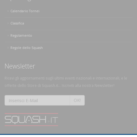
Calendario Tornei
Classifica
Regolamento
Regole dello Squash
Newsletter
Ricevi gli aggiornamenti sugli ultimi eventi nazionali e internazionali, e le
offerte dello Store di Squash.it... Iscriviti alla nostra Newsletter!
OK!
SQUASH.it: Il punto di riferimento quotidiano per tutti gli amanti di questo