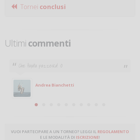
Tornei
conclusi
Ultimi
commenti
Ciao. Sono a Treviglio da poco e vorrei tornare a
giocare. Se sei in zona e puoi giocare fammi sapere.
Michele
Michele Miglionico
VUOI PARTECIPARE A UN TORNEO? LEGGI IL
REGOLAMENTO
E LE MODALITÀ DI
ISCRIZIONE
!