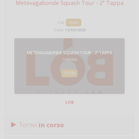
Metevagabonde Squash Tour - 2ª Tappa
Ci
Cat:
Open
Data:
12/09/2026
METEVAGABONDE SQUASH TOUR - 2ª TAPPA
12/09/2026
OPEN
LOB
Tornei
in corso