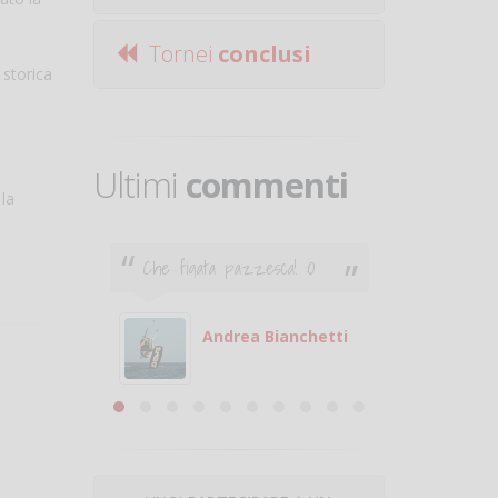
Tornei
conclusi
 storica
Ultimi
commenti
 la
Che figata pazzesca! :O
Ciao. Son
poco e v
otare
giocare.
 con
puoi gio
Andrea Bianchetti
mero
Michele
are