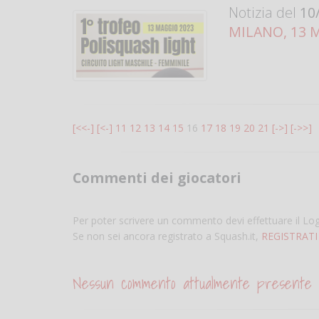
Notizia del
10/
MILANO, 13 M
[<<-]
[<-]
11
12
13
14
15
16
17
18
19
20
21
[->]
[->>]
Commenti dei giocatori
Per poter scrivere un commento devi effettuare il Lo
Se non sei ancora registrato a Squash.it,
REGISTRATI
Nessun commento attualmente presente