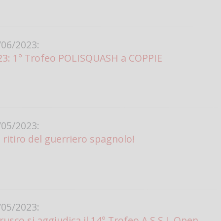
06/2023:
23: 1° Trofeo POLISQUASH a COPPIE
05/2023:
l ritiro del guerriero spagnolo!
05/2023:
usco si aggiudica il 14° Trofeo A.S.S.I. Open