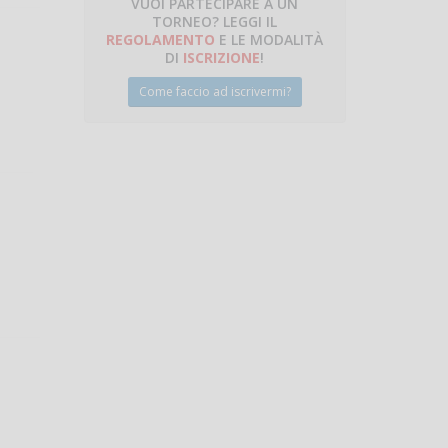
VUOI PARTECIPARE A UN
TORNEO? LEGGI IL
talano
REGOLAMENTO
E LE MODALITÀ
DI
ISCRIZIONE
!
!
Come faccio ad iscrivermi?