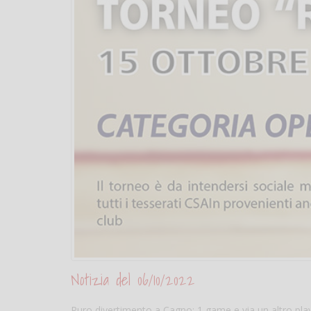
Notizia del 06/10/2022
Puro divertimento a Cagno: 1 game e via un altro play