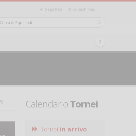
Registrati
Squash Map
Calendario
Tornei
ng'
Tornei
in arrivo