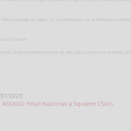
ro "Intercomunale di Cagno", in concomitanza con la fantastica e ormai
ivo A.S.S.I.eme!
sserati CSAIn provenienti anche da altri club; il torneo non è valido per
Salve,
come fare per pren
il campo per giocare
un mio amico?
07/2023:
Devo chiamare il nu
ASSAGO: Finali Nazionali a Squadre CSAIn
telefonico o si può f
online?
Grazie