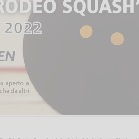
er, rimane chi vince, per al massimo 2 game, vincerà chi avrà totalizz