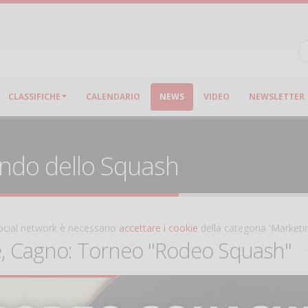
CLASSIFICHE
CALENDARIO
NEWS
VIDEO
NEWSLETTER
ondo dello Squash
 social network è necessario
accettare i cookie
della categoria 'Marketi
e, Cagno: Torneo "Rodeo Squash"