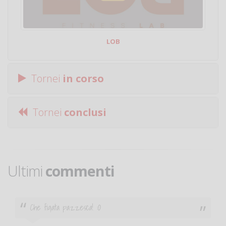
LOB
Tornei
in corso
Tornei
conclusi
Ultimi
commenti
Ciao. Sono a Treviglio da poco e vorrei tornare a
giocare. Se sei in zona e puoi giocare fammi sapere.