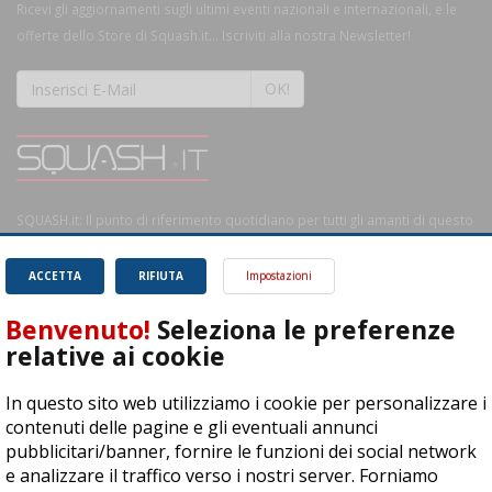
Ricevi gli aggiornamenti sugli ultimi eventi nazionali e internazionali, e le
offerte dello Store di Squash.it... Iscriviti alla nostra Newsletter!
OK!
SQUASH.it: Il punto di riferimento quotidiano per tutti gli amanti di questo
magnifico sport.
Leggi
ACCETTA
RIFIUTA
Impostazioni
Benvenuto!
Seleziona le preferenze
relative ai cookie
ASD Let's Sport - Via T. Olivelli 3, 25014 Castenedolo (BS) - P. Iva:
In questo sito web utilizziamo i cookie per personalizzare i
04278030988
contenuti delle pagine e gli eventuali annunci
© Copyright 2015 | All Rights Reserved - Powered by
DynDevice
pubblicitari/banner, fornire le funzioni dei social network
e analizzare il traffico verso i nostri server. Forniamo
Privacy Policy
Cookie Policy
Accessibilità
Sitemap