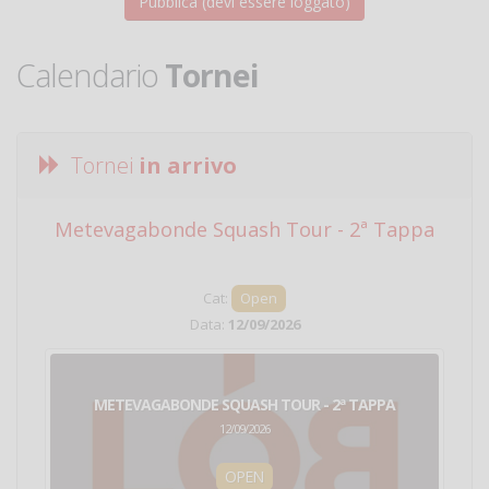
Calendario
Tornei
Tornei
in arrivo
Metevagabonde Squash Tour - 2ª Tappa
Ci
Cat:
Open
Data:
12/09/2026
METEVAGABONDE SQUASH TOUR - 2ª TAPPA
12/09/2026
OPEN