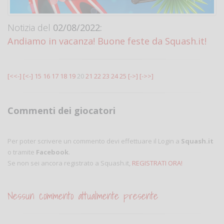
Notizia del
02/08/2022:
Andiamo in vacanza! Buone feste da Squash.it!
[<<-]
[<-]
15
16
17
18
19
20
21
22
23
24
25
[->]
[->>]
Commenti dei giocatori
Per poter scrivere un commento devi effettuare il Login a
Squash.it
o tramite
Facebook
.
Se non sei ancora registrato a Squash.it,
REGISTRATI ORA!
Nessun commento attualmente presente