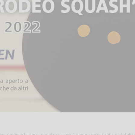
er, rimane chi vince, per al massimo 2 game, vincerà chi avrà totalizz