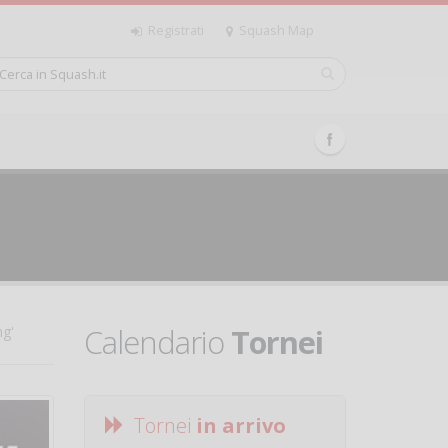
Registrati
Squash Map
Calendario
Tornei
ng'
Tornei
in arrivo