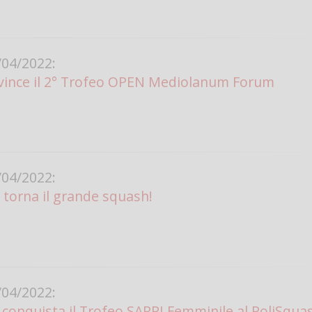
04/2022:
vince il 2° Trofeo OPEN Mediolanum Forum
04/2022:
torna il grande squash!
04/2022:
conquista il Trofeo SARPI Femminile al PoliSqua