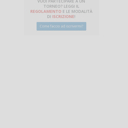
VUOI PARTECIPARE A UN
TORNEO? LEGGI IL
talano
REGOLAMENTO
E LE MODALITÀ
DI
ISCRIZIONE
!
Come faccio ad iscrivermi?