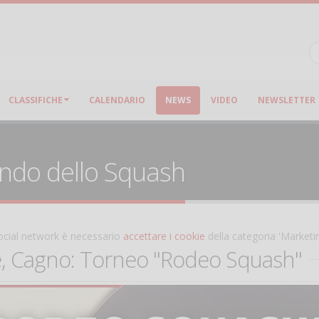
CLASSIFICHE
CALENDARIO
NEWS
VIDEO
NEWSLETTER
ondo dello Squash
 social network è necessario
accettare i cookie
della categoria 'Marketi
e, Cagno: Torneo "Rodeo Squash"