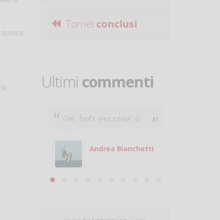
Tornei
conclusi
 storica
Ultimi
commenti
 la
Che figata pazzesca! :O
Ciao. Son
poco e v
otare
giocare.
 con
puoi gio
Andrea Bianchetti
mero
Michele
are