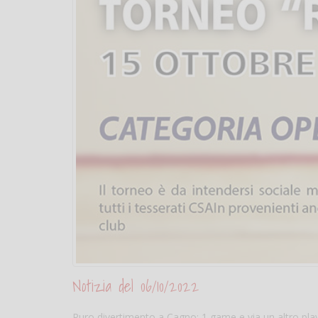
Notizia del 06/10/2022
Puro divertimento a Cagno: 1 game e via un altro play