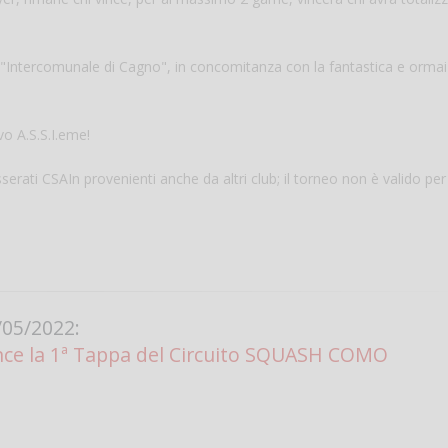
ro "Intercomunale di Cagno", in concomitanza con la fantastica e ormai
ivo A.S.S.I.eme!
sserati CSAIn provenienti anche da altri club; il torneo non è valido per
Salve,
come fare per pren
il campo per giocare
un mio amico?
05/2022:
Devo chiamare il nu
nce la 1ª Tappa del Circuito SQUASH COMO
telefonico o si può f
online?
Grazie