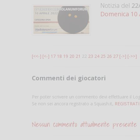
Notizia del
22/
Domenica 10 
[<<-]
[<-]
17
18
19
20
21
22
23
24
25
26
27
[->]
[->>]
Commenti dei giocatori
Per poter scrivere un commento devi effettuare il Lo
Se non sei ancora registrato a Squash.it,
REGISTRATI
Nessun commento attualmente presente