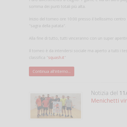
somma dei punti totali più alta.
Inizio del torneo ore 10:00 presso il bellissimo cent
"sagra della patata".
Alla fine di tutto, tutti vinceranno con un super aperit
Il torneo è da intendersi sociale ma aperto a tutti i te
classifica "
squash.it
"
Continua all'interno...
Notizia del
11/
Menichetti vi