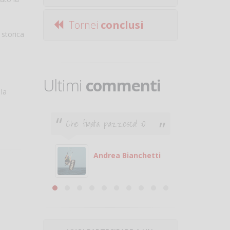
Tornei
conclusi
 storica
Ultimi
commenti
 la
Che figata pazzesca! :O
Ciao. Son
poco e v
otare
giocare.
 con
puoi gio
Andrea Bianchetti
mero
Michele
are