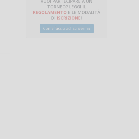
VUOI PARTECIPARE A UN
TORNEO? LEGGI IL
talano
REGOLAMENTO
E LE MODALITÀ
DI
ISCRIZIONE
!
Come faccio ad iscrivermi?