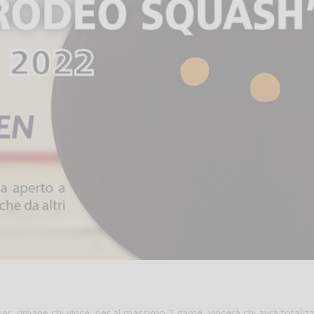
er, rimane chi vince, per al massimo 2 game, vincerà chi avrà totalizz