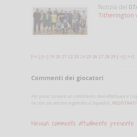
Notizia del
07/
Titherington 
[<<-]
[<-]
19
20
21
22
23
24
25
26
27
28
29
[->]
[->>]
Commenti dei giocatori
Per poter scrivere un commento devi effettuare il Lo
Se non sei ancora registrato a Squash.it,
REGISTRATI
Nessun commento attualmente presente