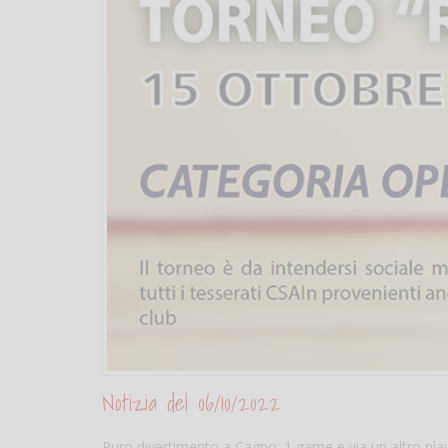
Notizia del 06/10/2022
Puro divertimento a Cagno: 1 game e via un altro play