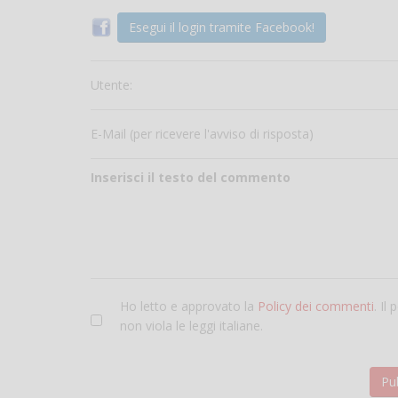
Esegui il login tramite Facebook!
Utente:
E-Mail (per ricevere l'avviso di risposta)
Inserisci il testo del commento
Ho letto e approvato la
Policy dei commenti
. Il
non viola le leggi italiane.