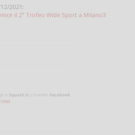
12/2021:
vince il 2° Trofeo Wide Sport a Milano3
gin a
Squash.it
o tramite
Facebook
.
 ORA!