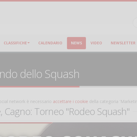
CLASSIFICHE
CALENDARIO
NEWS
VIDEO
NEWSLETTER
ondo dello Squash
 social network è necessario
accettare i cookie
della categoria 'Marketi
e, Cagno: Torneo "Rodeo Squash"