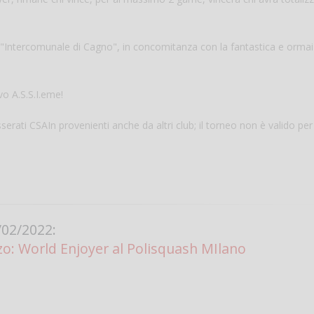
ro "Intercomunale di Cagno", in concomitanza con la fantastica e ormai
ivo A.S.S.I.eme!
sserati CSAIn provenienti anche da altri club; il torneo non è valido per
Salve,
come fare per pren
il campo per giocare
un mio amico?
02/2022:
Devo chiamare il nu
o: World Enjoyer al Polisquash MIlano
telefonico o si può f
online?
Grazie