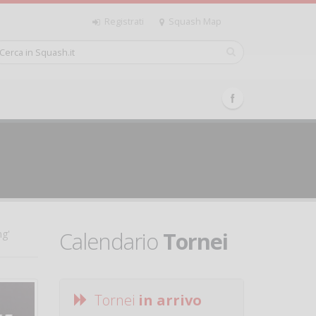
Registrati
Squash Map
Calendario
Tornei
ng'
Tornei
in arrivo