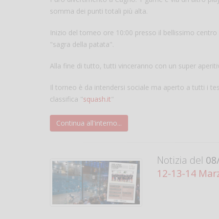
somma dei punti totali più alta.
Inizio del torneo ore 10:00 presso il bellissimo cent
"sagra della patata".
Alla fine di tutto, tutti vinceranno con un super aperit
Il torneo è da intendersi sociale ma aperto a tutti i te
classifica "
squash.it
"
Continua all'interno...
Notizia del
08/
12-13-14 Marz