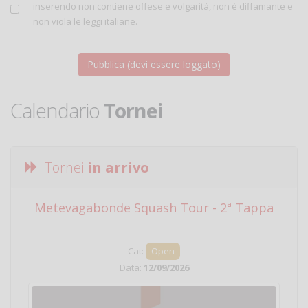
inserendo non contiene offese e volgarità, non è diffamante e
non viola le leggi italiane.
Calendario
Tornei
Tornei
in arrivo
Metevagabonde Squash Tour - 2ª Tappa
Ci
Cat:
Open
Data:
12/09/2026