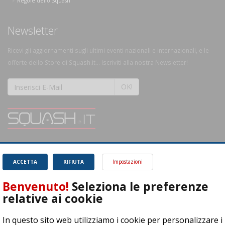
Regole dello Squash
Newsletter
Ricevi gli aggiornamenti sugli ultimi eventi nazionali e internazionali, e le
offerte dello Store di Squash.it... Iscriviti alla nostra Newsletter!
OK!
SQUASH.it: Il punto di riferimento quotidiano per tutti gli amanti di questo
magnifico sport.
Leggi
ACCETTA
RIFIUTA
Impostazioni
Benvenuto!
Seleziona le preferenze
relative ai cookie
In questo sito web utilizziamo i cookie per personalizzare i
ASD Let's Sport - Via T. Olivelli 3, 25014 Castenedolo (BS) - P. Iva: