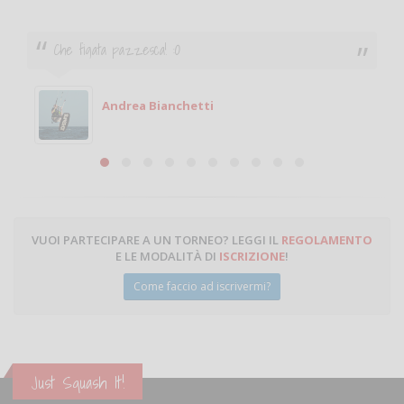
Ciao. Sono a Treviglio da poco e vorrei tornare a
giocare. Se sei in zona e puoi giocare fammi sapere.
Michele
Michele Miglionico
VUOI PARTECIPARE A UN TORNEO? LEGGI IL
REGOLAMENTO
E LE MODALITÀ DI
ISCRIZIONE
!
Come faccio ad iscrivermi?
Just Squash It!