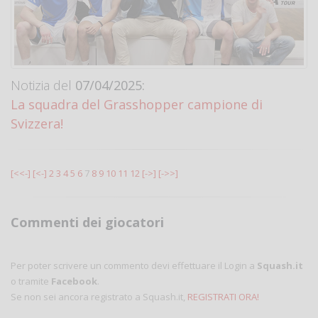
Notizia del
07/04/2025:
La squadra del Grasshopper campione di
Svizzera!
[<<-]
[<-]
2
3
4
5
6
7
8
9
10
11
12
[->]
[->>]
Commenti dei giocatori
Per poter scrivere un commento devi effettuare il Login a
Squash.it
o tramite
Facebook
.
Se non sei ancora registrato a Squash.it,
REGISTRATI ORA!