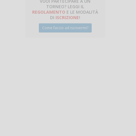
VUOI PARTECIPARE A UN
TORNEO? LEGGI IL
talano
REGOLAMENTO
E LE MODALITÀ
DI
ISCRIZIONE
!
Come faccio ad iscrivermi?