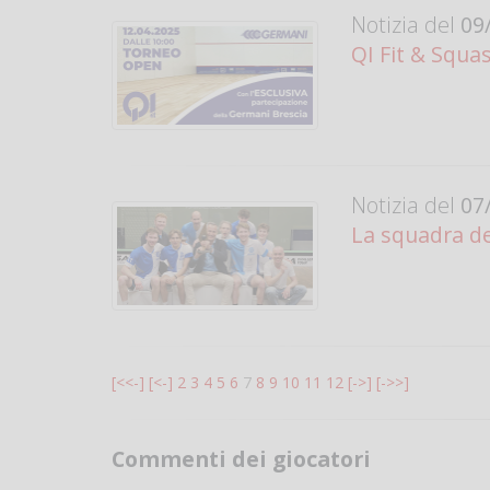
Notizia del
09/
QI Fit & Squa
Notizia del
07/
La squadra de
[<<-]
[<-]
2
3
4
5
6
7
8
9
10
11
12
[->]
[->>]
Commenti dei giocatori