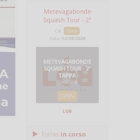
Metevagabonde
Circuito Na
Squash Tour - 2ª
Squadre - 
Tappa
Cat:
Open
Cat:
Squ
Data:
12/09/2026
Data:
19/0
METEVAGABONDE
CIRCU
SQUASH TOUR - 2ª
NAZION
TAPPA
SQUADRE - 
12/09/2026
19/09/
OPEN
SQUA
LOB
Centro Sporti
Tornei
in corso