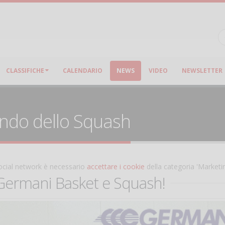
CLASSIFICHE
CALENDARIO
NEWS
VIDEO
NEWSLETTER
ondo dello Squash
 social network è necessario
accettare i cookie
della categoria 'Marketi
 Germani Basket e Squash!