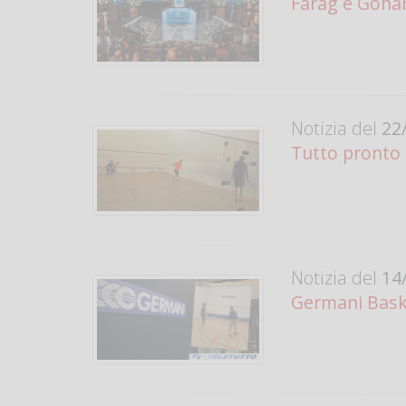
Farag e Goha
Notizia del
22/
Tutto pronto 
Notizia del
14/
Germani Baske