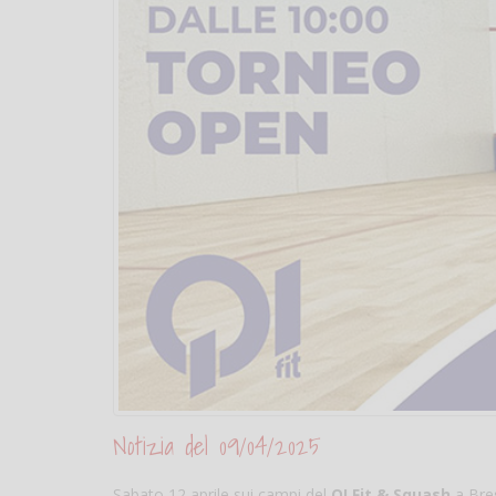
Notizia del 09/04/2025
Sabato 12 aprile sui campi del
QI Fit & Squash
a Bres