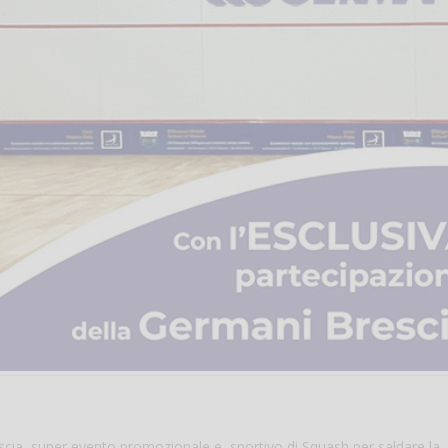
cia, super evento promozionale e sportivo di Squash per saldare la