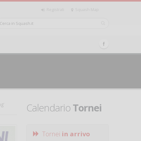
Registrati
Squash Map
Calendario
Tornei
ng'
Tornei
in arrivo