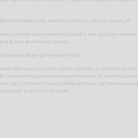
 l'allenatore Peppe Poeta, saranno presenti sui campi da squash per
Saranno presenti alcuni campioni di squash e sarà quindi uno scambio 
clima di sano divertimento sportivo.
 sta preparando per gli imminenti Playoff.
 leader dello Squash non solo a livello nazionale, un ambiente sportivo
Salve,
alle competizioni a queste iniziative promozionali, ad un intenso lavoro
razione con i Licei Marco Polo e la Bilingual School, con l'ambizioso p
come fare per pren
campioni per le prossime Olimpiadi.
il campo per giocare
un mio amico?
Devo chiamare il nu
telefonico o si può f
online?
Grazie