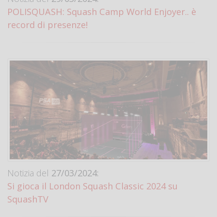
POLISQUASH: Squash Camp World Enjoyer.. è
record di presenze!
Notizia del
27/03/2024:
Si gioca il London Squash Classic 2024 su
SquashTV