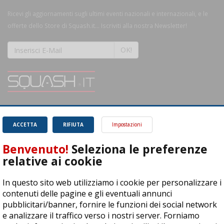
Ricevi gli aggiornamenti sugli ultimi eventi nazionali e internazionali, e le
offerte dello Store di Squash.it... Iscriviti alla nostra Newsletter!
OK!
SQUASH.it: Il punto di riferimento quotidiano per tutti gli amanti di questo
magnifico sport.
Leggi
ACCETTA
RIFIUTA
Impostazioni
Benvenuto!
Seleziona le preferenze
relative ai cookie
In questo sito web utilizziamo i cookie per personalizzare i
ASD Let's Sport - Via T. Olivelli 3, 25014 Castenedolo (BS) - P. Iva:
contenuti delle pagine e gli eventuali annunci
04278030988
pubblicitari/banner, fornire le funzioni dei social network
© Copyright 2015 | All Rights Reserved - Powered by
DynDevice
e analizzare il traffico verso i nostri server. Forniamo