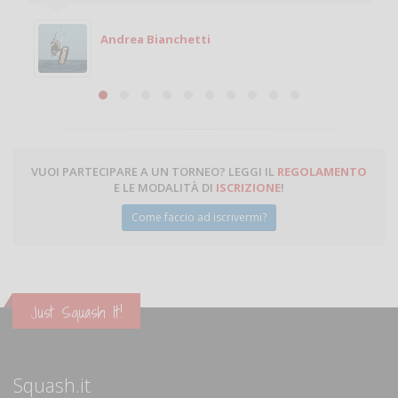
giocare. Se sei in zona e puoi giocare fammi sapere.
Michele
Michele Miglionico
VUOI PARTECIPARE A UN TORNEO? LEGGI IL
REGOLAMENTO
E LE MODALITÀ DI
ISCRIZIONE
!
Come faccio ad iscrivermi?
Just Squash It!
Squash.it