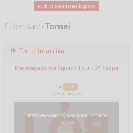
Calendario
Tornei
Tornei
in arrivo
Metevagabonde Squash Tour - 2ª Tappa
Ci
Cat:
Open
Data:
12/09/2026
METEVAGABONDE SQUASH TOUR - 2ª TAPPA
12/09/2026