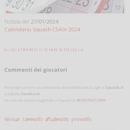
Notizia del
27/01/2024:
Calendario Squash CSAIn 2024
[<<-]
[<-]
7
8
9
10
11
12
13
14
15
16
17
[->]
[->>]
Commenti dei giocatori
Per poter scrivere un commento devi effettuare il Login a
Squash.it
o tramite
Facebook
.
Se non sei ancora registrato a Squash.it,
REGISTRATI ORA!
Nessun commento attualmente presente