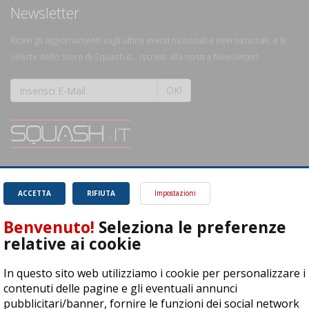
Newsletter
Ricevi gli aggiornamenti sugli ultimi eventi nazionali e internazionali, e le
offerte dello Store di Squash.it... Iscriviti alla nostra Newsletter!
OK!
SQUASH.it: Il punto di riferimento quotidiano per tutti gli amanti di questo
magnifico sport.
Leggi
ACCETTA
RIFIUTA
Impostazioni
Benvenuto!
Seleziona le preferenze
relative ai cookie
In questo sito web utilizziamo i cookie per personalizzare i
ASD Let's Sport - Via T. Olivelli 3, 25014 Castenedolo (BS) - P. Iva:
contenuti delle pagine e gli eventuali annunci
04278030988
pubblicitari/banner, fornire le funzioni dei social network
© Copyright 2015 | All Rights Reserved - Powered by
DynDevice