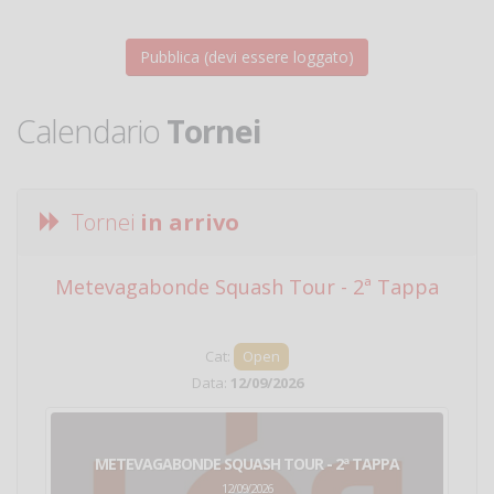
Calendario
Tornei
Tornei
in arrivo
Metevagabonde Squash Tour - 2ª Tappa
Ci
Cat:
Open
Data:
12/09/2026
METEVAGABONDE SQUASH TOUR - 2ª TAPPA
12/09/2026