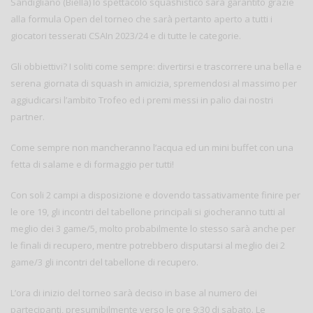
Sandigliano (Biella) lo spettacolo squashistico sarà garantito grazie
alla formula Open del torneo che sarà pertanto aperto a tutti i
giocatori tesserati CSAIn 2023/24 e di tutte le categorie.
Gli obbiettivi? I soliti come sempre: divertirsi e trascorrere una bella e
serena giornata di squash in amicizia, spremendosi al massimo per
aggiudicarsi l’ambito Trofeo ed i premi messi in palio dai nostri
partner.
Come sempre non mancheranno l’acqua ed un mini buffet con una
fetta di salame e di formaggio per tutti!
Con soli 2 campi a disposizione e dovendo tassativamente finire per
le ore 19, gli incontri del tabellone principali si giocheranno tutti al
meglio dei 3 game/5, molto probabilmente lo stesso sarà anche per
le finali di recupero, mentre potrebbero disputarsi al meglio dei 2
game/3 gli incontri del tabellone di recupero.
L’ora di inizio del torneo sarà deciso in base al numero dei
partecipanti, presumibilmente verso le ore 9:30 di sabato. Le