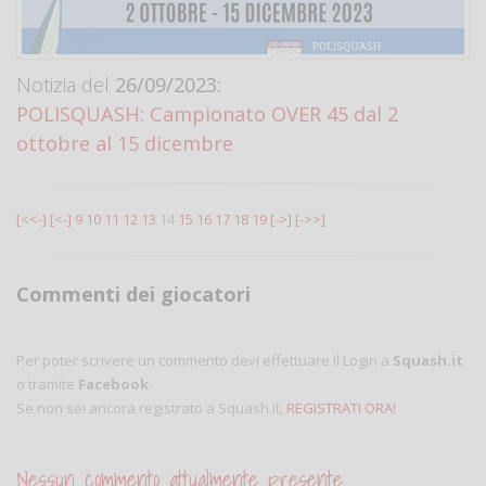
Notizia del
26/09/2023:
POLISQUASH: Campionato OVER 45 dal 2
ottobre al 15 dicembre
[<<-]
[<-]
9
10
11
12
13
14
15
16
17
18
19
[->]
[->>]
Commenti dei giocatori
Per poter scrivere un commento devi effettuare il Login a
Squash.it
o tramite
Facebook
.
Se non sei ancora registrato a Squash.it,
REGISTRATI ORA!
Nessun commento attualmente presente