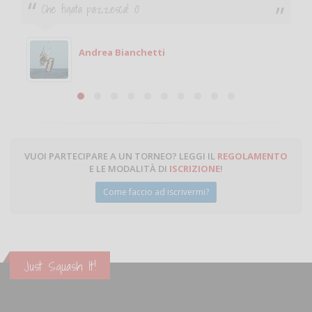
Ciao. Sono a Treviglio da poco e vorrei tornare a
giocare. Se sei in zona e puoi giocare fammi sapere.
Michele
Michele Miglionico
VUOI PARTECIPARE A UN TORNEO? LEGGI IL
REGOLAMENTO
E LE MODALITÀ DI
ISCRIZIONE
!
Come faccio ad iscrivermi?
Just Squash It!