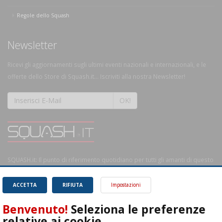
Regole dello Squash
Newsletter
Ricevi gli aggiornamenti sugli ultimi eventi nazionali e internazionali, e le
offerte dello Store di Squash.it... Iscriviti alla nostra Newsletter!
OK!
SQUASH.it: Il punto di riferimento quotidiano per tutti gli amanti di questo
magnifico sport.
Leggi
ACCETTA
RIFIUTA
Impostazioni
Benvenuto!
Seleziona le preferenze
relative ai cookie