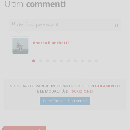
Ultimi
commenti
Ciao. Sono a Treviglio da poco e vorrei tornare a
giocare. Se sei in zona e puoi giocare fammi sapere.
Michele
Michele Miglionico
VUOI PARTECIPARE A UN TORNEO? LEGGI IL
REGOLAMENTO
E LE MODALITÀ DI
ISCRIZIONE
!
Come faccio ad iscrivermi?