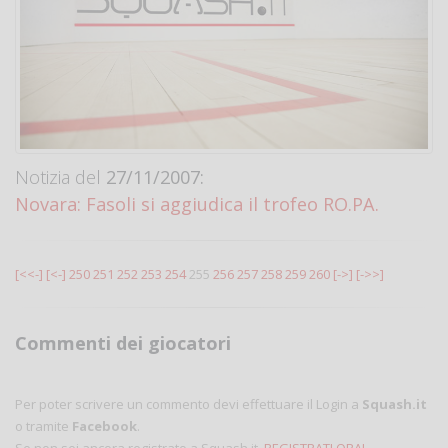
Notizia del
27/11/2007:
Novara: Fasoli si aggiudica il trofeo RO.PA.
[<<-]
[<-]
250
251
252
253
254
255
256
257
258
259
260
[->]
[->>]
Commenti dei giocatori
Per poter scrivere un commento devi effettuare il Login a
Squash.it
o tramite
Facebook
.
Se non sei ancora registrato a Squash.it,
REGISTRATI ORA!