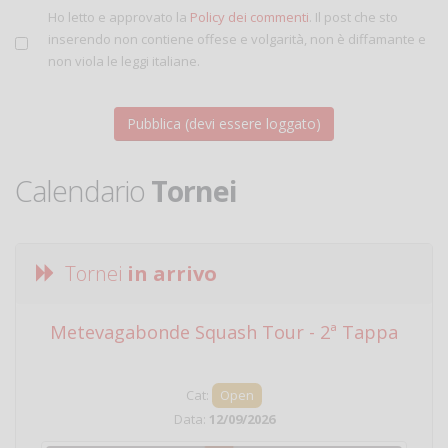
Ho letto e approvato la
Policy dei commenti
. Il post che sto
inserendo non contiene offese e volgarità, non è diffamante e
non viola le leggi italiane.
Calendario
Tornei
Tornei
in arrivo
Metevagabonde Squash Tour - 2ª Tappa
Ci
Cat:
Open
Data:
12/09/2026