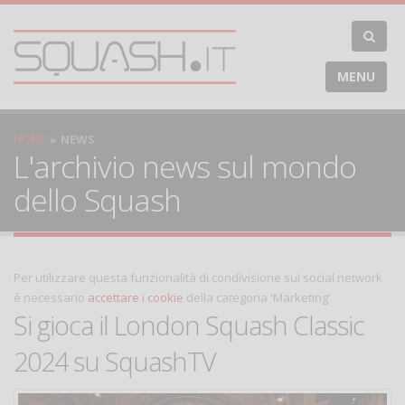
MENU
HOME
NEWS
L'archivio news sul mondo
dello Squash
Per utilizzare questa funzionalità di condivisione sui social network
è necessario
accettare i cookie
della categoria 'Marketing'
Si gioca il London Squash Classic
2024 su SquashTV