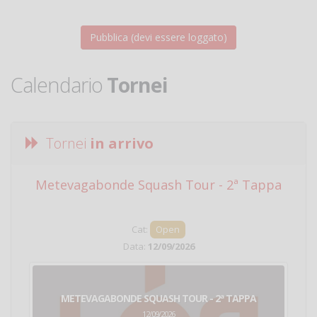
Calendario
Tornei
Tornei
in arrivo
Metevagabonde Squash Tour - 2ª Tappa
Ci
Cat:
Open
Data:
12/09/2026
METEVAGABONDE SQUASH TOUR - 2ª TAPPA
12/09/2026