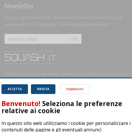
Newsletter
Ricevi gli aggiornamenti sugli ultimi eventi nazionali e internazionali, e le
offerte dello Store di Squash.it... Iscriviti alla nostra Newsletter!
OK!
SQUASH.it: Il punto di riferimento quotidiano per tutti gli amanti di questo
magnifico sport.
Leggi
ACCETTA
RIFIUTA
Impostazioni
Benvenuto!
Seleziona le preferenze
relative ai cookie
ASD Let's Sport - Via T. Olivelli 3, 25014 Castenedolo (BS) - P. Iva:
In questo sito web utilizziamo i cookie per personalizzare i
04278030988
contenuti delle pagine e gli eventuali annunci
© Copyright 2015 | All Rights Reserved - Powered by
DynDevice