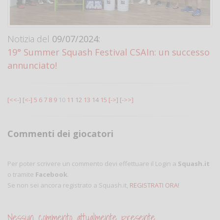
Notizia del
09/07/2024:
19° Summer Squash Festival CSAIn: un successo
annunciato!
[<<-]
[<-]
5
6
7
8
9
10
11
12
13
14
15
[->]
[->>]
Commenti dei giocatori
Per poter scrivere un commento devi effettuare il Login a
Squash.it
o tramite
Facebook
.
Se non sei ancora registrato a Squash.it,
REGISTRATI ORA!
Nessun commento attualmente presente