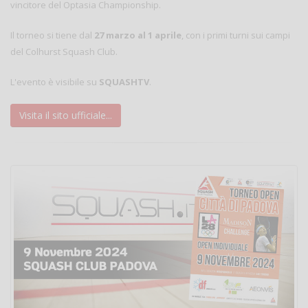
vincitore del Optasia Championship.
Il torneo si tiene dal
27 marzo al 1 aprile
, con i primi turni sui campi
del Colhurst Squash Club.
L'evento è visibile su
SQUASHTV
.
Visita il sito ufficiale...