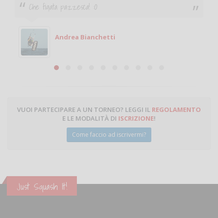
Ciao. Sono a Treviglio da poco e vorrei tornare a
giocare. Se sei in zona e puoi giocare fammi sapere.
Michele
Michele Miglionico
VUOI PARTECIPARE A UN TORNEO? LEGGI IL
REGOLAMENTO
E LE MODALITÀ DI
ISCRIZIONE
!
Come faccio ad iscrivermi?
Just Squash It!