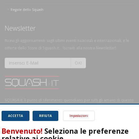
Regole dello Squash
Newsletter
Ricevi gli aggiornamenti sugli ultimi eventi nazionali e internazionali, e le
offerte dello Store di Squash.it... Iscriviti alla nostra Newsletter!
OK!
SQUASH.it: Il punto di riferimento quotidiano per tutti gli amanti di questo
magnifico sport.
Leggi
ACCETTA
RIFIUTA
Impostazioni
Benvenuto!
Seleziona le preferenze
relative ai cookie