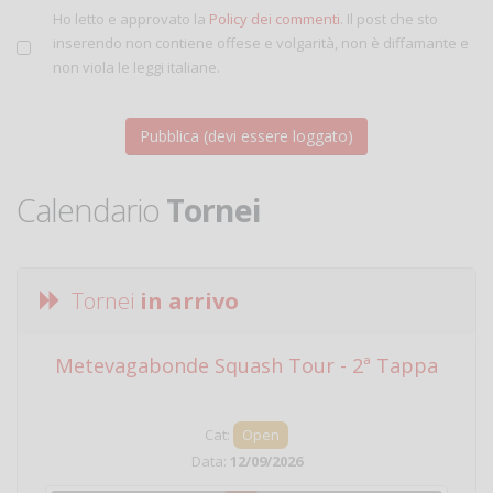
Ho letto e approvato la
Policy dei commenti
. Il post che sto
inserendo non contiene offese e volgarità, non è diffamante e
non viola le leggi italiane.
Calendario
Tornei
Tornei
in arrivo
Metevagabonde Squash Tour - 2ª Tappa
Ci
Cat:
Open
Data:
12/09/2026