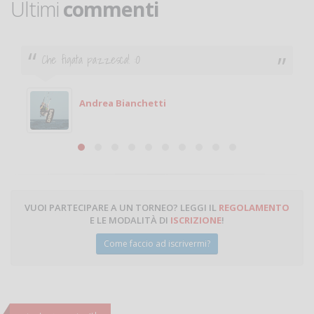
Ultimi
commenti
Ciao. Sono a Treviglio da poco e vorrei torn
giocare. Se sei in zona e puoi giocare fam
Michele
Michele Miglionico
VUOI PARTECIPARE A UN TORNEO? LEGGI IL
REGOLAMENTO
E LE MODALITÀ DI
ISCRIZIONE
!
Come faccio ad iscrivermi?