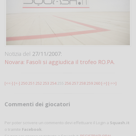
Notizia del
27/11/2007:
Novara: Fasoli si aggiudica il trofeo RO.PA.
[<<-]
[<-]
250
251
252
253
254
255
256
257
258
259
260
[->]
[->>]
Commenti dei giocatori
Per poter scrivere un commento devi effettuare il Login a
Squash.it
o tramite
Facebook
.
Se non sei ancora registrato a Squash.it,
REGISTRATI ORA!