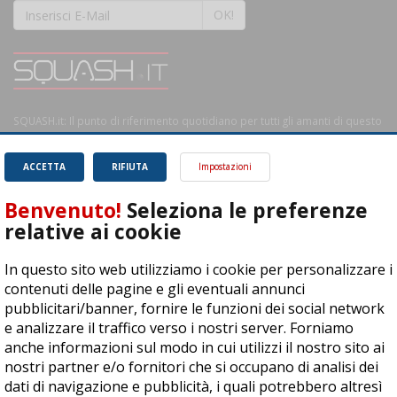
OK!
SQUASH.it: Il punto di riferimento quotidiano per tutti gli amanti di questo
magnifico sport.
Leggi
ACCETTA
RIFIUTA
Impostazioni
Benvenuto!
Seleziona le preferenze
relative ai cookie
ASD Let's Sport - Via T. Olivelli 3, 25014 Castenedolo (BS) - P. Iva:
In questo sito web utilizziamo i cookie per personalizzare i
04278030988
contenuti delle pagine e gli eventuali annunci
© Copyright 2015 | All Rights Reserved - Powered by
DynDevice
pubblicitari/banner, fornire le funzioni dei social network
e analizzare il traffico verso i nostri server. Forniamo
Privacy Policy
Cookie Policy
Accessibilità
Sitemap
anche informazioni sul modo in cui utilizzi il nostro sito ai
nostri partner e/o fornitori che si occupano di analisi dei
dati di navigazione e pubblicità, i quali potrebbero altresì