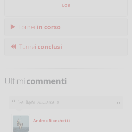
LOB
Tornei
in corso
Tornei
conclusi
Ultimi
commenti
Ciao. Sono a Treviglio da poco e vorrei tornare a
giocare. Se sei in zona e puoi giocare fammi sapere.
Michele