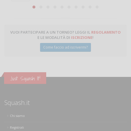
Michele Miglionico
VUOI PARTECIPARE A UN TORNEO? LEGGI IL
REGOLAMENTO
E LE MODALITÀ DI
ISCRIZIONE
!
Come faccio ad iscrivermi?
Just Squash It!
Squash.it
Chi siamo
Registrati