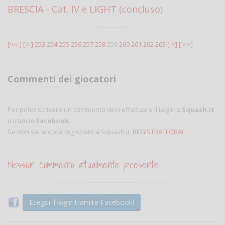
BRESCIA - Cat. IV e LIGHT (concluso)
[<<-]
[<-]
253
254
255
256
257
258
259
260
261
262
263
[->]
[->>]
Commenti dei giocatori
Per poter scrivere un commento devi effettuare il Login a
Squash.it
o tramite
Facebook
.
Se non sei ancora registrato a Squash.it,
REGISTRATI ORA!
Nessun commento attualmente presente
Esegui il login tramite Facebook!