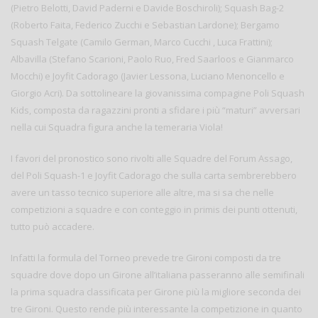
(Pietro Belotti, David Paderni e Davide Boschiroli); Squash Bag-2
(Roberto Faita, Federico Zucchi e Sebastian Lardone); Bergamo
Squash Telgate (Camilo German, Marco Cucchi , Luca Frattini);
Albavilla (Stefano Scarioni, Paolo Ruo, Fred Saarloos e Gianmarco
Mocchi) e Joyfit Cadorago (Javier Lessona, Luciano Menoncello e
Giorgio Acri). Da sottolineare la giovanissima compagine Poli Squash
Kids, composta da ragazzini pronti a sfidare i più “maturi” avversari
nella cui Squadra figura anche la temeraria Viola!
I favori del pronostico sono rivolti alle Squadre del Forum Assago,
del Poli Squash-1 e Joyfit Cadorago che sulla carta sembrerebbero
avere un tasso tecnico superiore alle altre, ma si sa che nelle
competizioni a squadre e con conteggio in primis dei punti ottenuti,
tutto può accadere.
Infatti la formula del Torneo prevede tre Gironi composti da tre
squadre dove dopo un Girone all’italiana passeranno alle semifinali
la prima squadra classificata per Girone più la migliore seconda dei
tre Gironi. Questo rende più interessante la competizione in quanto