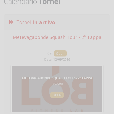
Calendario
Tornei
Tornei
in arrivo
Metevagabonde Squash Tour - 2ª Tappa
Ci
Cat:
Open
Data:
12/09/2026
METEVAGABONDE SQUASH TOUR - 2ª TAPPA
12/09/2026
OPEN