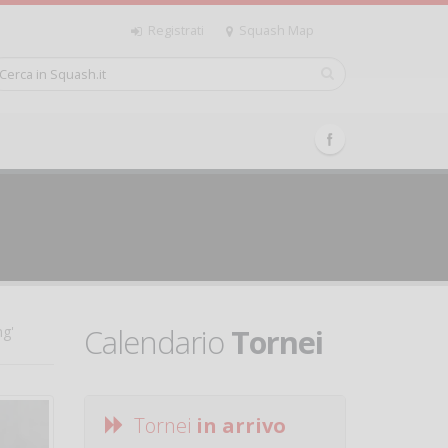
Registrati
Squash Map
Calendario
Tornei
ng'
Tornei
in arrivo