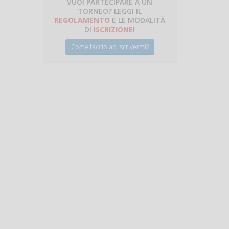
VUOI PARTECIPARE A UN
TORNEO? LEGGI IL
talano
REGOLAMENTO
E LE MODALITÀ
DI
ISCRIZIONE
!
Come faccio ad iscrivermi?