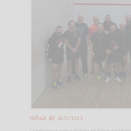
Notizia del 06/12/2022
La bellissima e storica struttura del Polisquash Mila