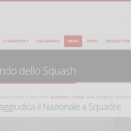
CLASSIFICHE
CALENDARIO
NEWS
VIDEO
NEWSLETTER
ondo dello Squash
 social network è necessario
accettare i cookie
della categoria 'Marketi
aggiudica il Nazionale a Squadre