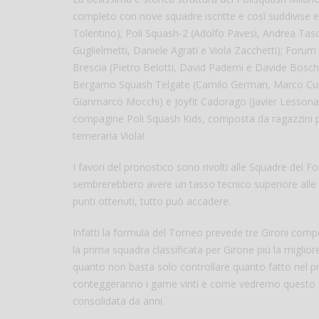
completo con nove squadre iscritte e così suddivise
Tolentino); Poli Squash-2 (Adolfo Pavesi, Andrea Tas
Guglielmetti, Daniele Agrati e Viola Zacchetti); For
Brescia (Pietro Belotti, David Paderni e Davide Bosch
Bergamo Squash Telgate (Camilo German, Marco Cucchi 
Gianmarco Mocchi) e Joyfit Cadorago (Javier Lessona,
compagine Poli Squash Kids, composta da ragazzini pron
temeraria Viola!
I favori del pronostico sono rivolti alle Squadre del 
sembrerebbero avere un tasso tecnico superiore alle a
punti ottenuti, tutto può accadere.
Infatti la formula del Torneo prevede tre Gironi compo
la prima squadra classificata per Girone più la miglio
quanto non basta solo controllare quanto fatto nel prop
conteggeranno i game vinti e come vedremo questo è
consolidata da anni.