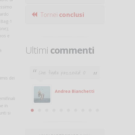
assimo
Tornei
conclusi
cardo
h Bag-1
one);
oos e
Ultimi
commenti
a
Che figata pazzesca! :O
Ciao. Son
poco e v
imis dei
otare
giocare.
 con
puoi gio
Andrea Bianchetti
mifinali
mero
Michele
ne in
are
nti si