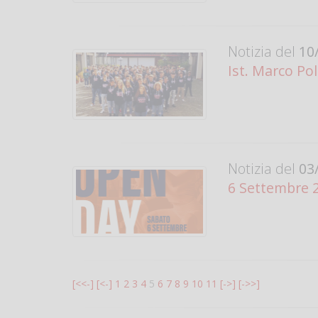
Notizia del
10/
Ist. Marco Pol
Notizia del
03/
6 Settembre 2
[<<-]
[<-]
1
2
3
4
5
6
7
8
9
10
11
[->]
[->>]