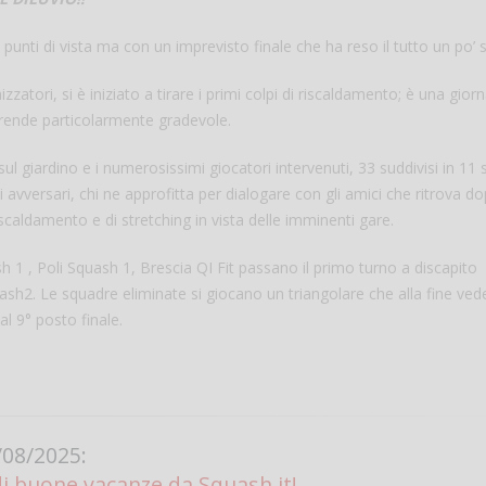
i punti di vista ma con un imprevisto finale che ha reso il tutto un po’ 
atori, si è iniziato a tirare i primi colpi di riscaldamento; è una giorn
 rende particolarmente gradevole.
l giardino e i numerosissimi giocatori intervenuti, 33 suddivisi in 11
gli avversari, chi ne approfitta per dialogare con gli amici che ritrova d
riscaldamento e di stretching in vista delle imminenti gare.
Salve,
Che figata pazzesca!
ash 1 , Poli Squash 1, Brescia QI Fit passano il primo turno a discapito
ash2. Le squadre eliminate si giocano un triangolare che alla fine vede
come fare per prenotare
al 9° posto finale.
il campo per giocare con
Andrea Bia
un mio amico?
Devo chiamare il numero
telefonico o si può fare
online?
08/2025:
Grazie
di buone vacanze da Squash.it!