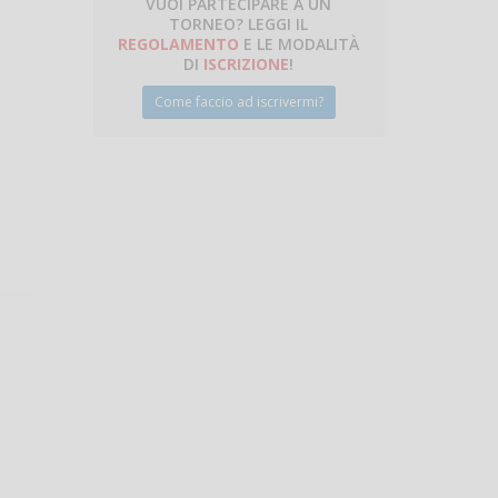
VUOI PARTECIPARE A UN
TORNEO? LEGGI IL
REGOLAMENTO
E LE MODALITÀ
DI
ISCRIZIONE
!
Come faccio ad iscrivermi?