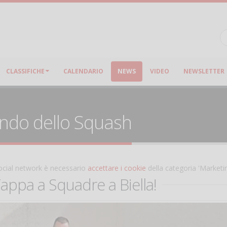
CLASSIFICHE
CALENDARIO
NEWS
VIDEO
NEWSLETTER
ondo dello Squash
 social network è necessario
accettare i cookie
della categoria 'Marketi
appa a Squadre a Biella!