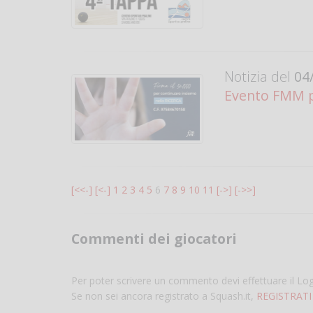
Notizia del
04/
Evento FMM per
[<<-]
[<-]
1
2
3
4
5
6
7
8
9
10
11
[->]
[->>]
Commenti dei giocatori
Per poter scrivere un commento devi effettuare il Lo
Se non sei ancora registrato a Squash.it,
REGISTRATI