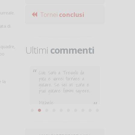
surreale.
Tornei
conclusi
ata di
 squadre,
Ultimi
commenti
opo
 :O
Ciao. Sono a Treviglio da
Ciao Mau
poco e vorrei tornare a
Treviglio
 la
giocare. Se sei in zona e
tornare 
puoi giocare fammi sapere.
in zona 
nchetti
fammi sa
Michele
Michele
Michele Miglionico