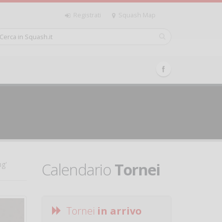
Registrati
Squash Map
Calendario
Tornei
ng'
Tornei
in arrivo