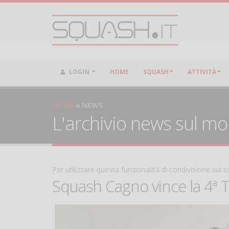
LOGIN
HOME
SQUASH
ATTIVITÀ
HOME
NEWS
L'archivio news sul m
Per utilizzare questa funzionalità di condivisione sui
Squash Cagno vince la 4ª T