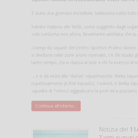
È stata una giornata incredibile, bellissima sotto tutti 
Sabato mattina alle 9e30, come suggerito dagli organizz
sole calda ma non afosa, lievemente ventilata che la
I campi da squash del Centro Sportivo Pralino danno su
si dividono nelle zone a loro riservate, c’è chi studia 
tanto tempo, chi si rilassa al sole e chi fa esercizi di 
….e si dà inizio alle “danze” squashistiche: Biella Squ
rispettivamente di Poli Squash2, Torino2, e Biella Squ
squadra di Torino2 aggiudicarsi la pool ed a piazzarsi 
Continua all'interno...
Notizia del
11/
Tanti auguri 