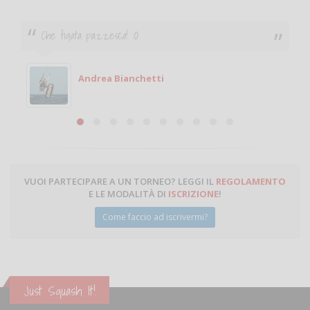
Ciao. Sono a Treviglio da poco e vorrei tornare a
giocare. Se sei in zona e puoi giocare fammi sapere.
Michele
Michele Miglionico
VUOI PARTECIPARE A UN TORNEO? LEGGI IL
REGOLAMENTO
E LE MODALITÀ DI
ISCRIZIONE
!
Come faccio ad iscrivermi?
Just Squash It!