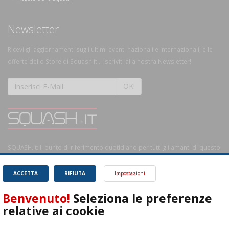
Newsletter
Ricevi gli aggiornamenti sugli ultimi eventi nazionali e internazionali, e le
offerte dello Store di Squash.it... Iscriviti alla nostra Newsletter!
OK!
SQUASH.it: Il punto di riferimento quotidiano per tutti gli amanti di questo
magnifico sport.
Leggi
ACCETTA
RIFIUTA
Impostazioni
Benvenuto!
Seleziona le preferenze
relative ai cookie
ASD Let's Sport - Via T. Olivelli 3, 25014 Castenedolo (BS) - P. Iva: