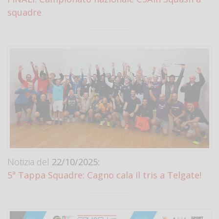
squadre
Notizia del
22/10/2025:
5ª Tappa Squadre: Cagno cala il tris a Telgate!