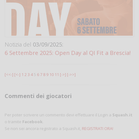
Notizia del
03/09/2025:
6 Settembre 2025: Open Day al QI Fit a Brescia!
[<<-]
[<-]
1
2
3
4
5
6
7
8
9
10
11
[->]
[->>]
Commenti dei giocatori
Per poter scrivere un commento devi effettuare il Login a
Squash.it
o tramite
Facebook
.
Se non sei ancora registrato a Squash.it,
REGISTRATI ORA!