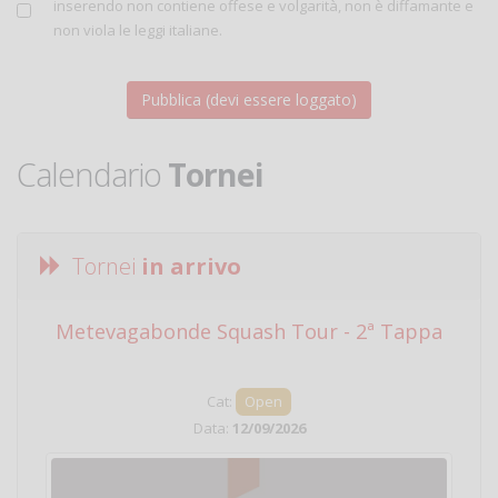
inserendo non contiene offese e volgarità, non è diffamante e
non viola le leggi italiane.
Calendario
Tornei
Tornei
in arrivo
Metevagabonde Squash Tour - 2ª Tappa
Ci
Cat:
Open
Data:
12/09/2026