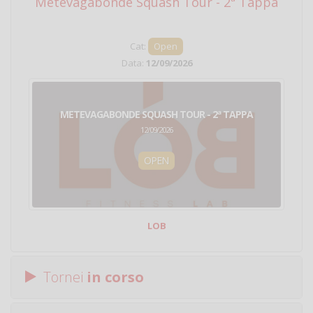
Metevagabonde Squash Tour - 2ª Tappa
Ci
Cat:
Open
Data:
12/09/2026
METEVAGABONDE SQUASH TOUR - 2ª TAPPA
12/09/2026
OPEN
LOB
Tornei
in corso