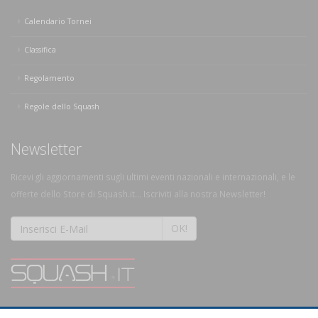
Calendario Tornei
Classifica
Regolamento
Regole dello Squash
Newsletter
Ricevi gli aggiornamenti sugli ultimi eventi nazionali e internazionali, e le
offerte dello Store di Squash.it... Iscriviti alla nostra Newsletter!
OK!
SQUASH.it: Il punto di riferimento quotidiano per tutti gli amanti di questo