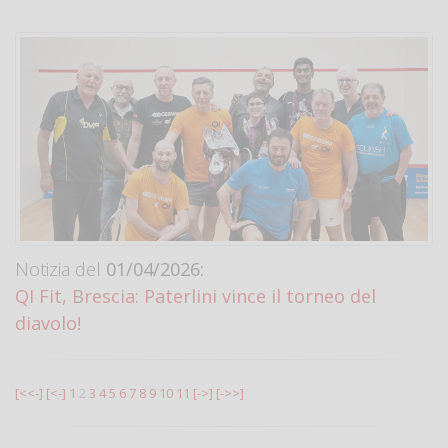
Notizia del
01/04/2026:
QI Fit, Brescia: Paterlini vince il torneo del
diavolo!
[<<-]
[<-]
1
2
3
4
5
6
7
8
9
10
11
[->]
[->>]