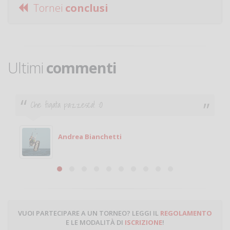
Tornei
conclusi
Ultimi
commenti
Ciao. Sono a Treviglio da poco e vorrei tornare a
giocare. Se sei in zona e puoi giocare fammi sapere.
Michele
Michele Miglionico
VUOI PARTECIPARE A UN TORNEO? LEGGI IL
REGOLAMENTO
E LE MODALITÀ DI
ISCRIZIONE
!