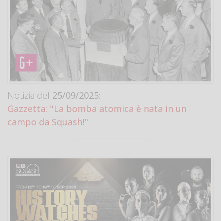
Notizia del
25/09/2025:
Gazzetta: "La bomba atomica è nata in un
campo da Squash!"