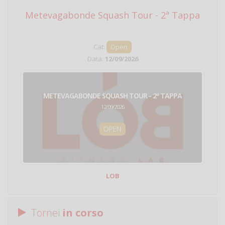
Metevagabonde Squash Tour - 2ª Tappa
Ci
Cat:
Open
Data:
12/09/2026
METEVAGABONDE SQUASH TOUR - 2ª TAPPA
12/09/2026
OPEN
LOB
Tornei
in corso