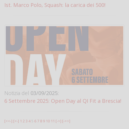
Ist. Marco Polo, Squash: la carica dei 500!
Notizia del
03/09/2025:
6 Settembre 2025: Open Day al QI Fit a Brescia!
[<<-]
[<-]
1
2
3
4
5
6
7
8
9
10
11
[->]
[->>]