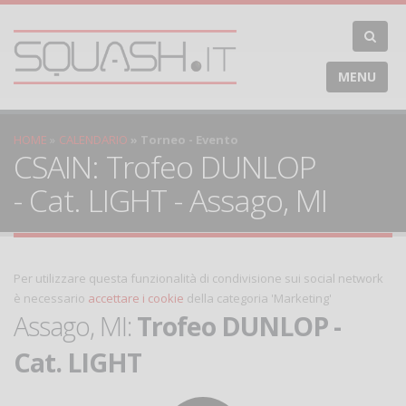
MENU
HOME
CALENDARIO
Torneo - Evento
CSAIN: Trofeo DUNLOP
- Cat. LIGHT - Assago, MI
Per utilizzare questa funzionalità di condivisione sui social network
è necessario
accettare i cookie
della categoria 'Marketing'
Assago, MI:
Trofeo DUNLOP -
Cat. LIGHT