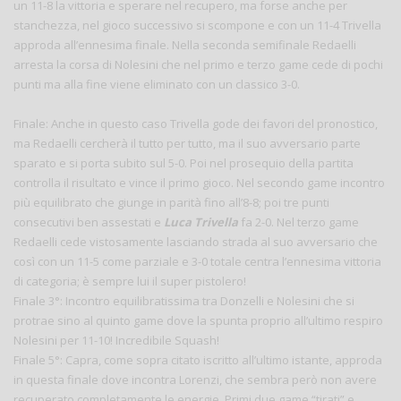
un 11-8 la vittoria e sperare nel recupero, ma forse anche per
stanchezza, nel gioco successivo si scompone e con un 11-4 Trivella
approda all’ennesima finale. Nella seconda semifinale Redaelli
arresta la corsa di Nolesini che nel primo e terzo game cede di pochi
punti ma alla fine viene eliminato con un classico 3-0.
Finale: Anche in questo caso Trivella gode dei favori del pronostico,
ma Redaelli cercherà il tutto per tutto, ma il suo avversario parte
sparato e si porta subito sul 5-0. Poi nel prosequio della partita
controlla il risultato e vince il primo gioco. Nel secondo game incontro
più equilibrato che giunge in parità fino all’8-8; poi tre punti
consecutivi ben assestati e
Luca Trivella
fa 2-0. Nel terzo game
Redaelli cede vistosamente lasciando strada al suo avversario che
così con un 11-5 come parziale e 3-0 totale centra l’ennesima vittoria
di categoria; è sempre lui il super pistolero!
Finale 3°: Incontro equilibratissima tra Donzelli e Nolesini che si
protrae sino al quinto game dove la spunta proprio all’ultimo respiro
Nolesini per 11-10! Incredibile Squash!
Finale 5°: Capra, come sopra citato iscritto all’ultimo istante, approda
in questa finale dove incontra Lorenzi, che sembra però non avere
recuperato completamente le energie. Primi due game “tirati” e