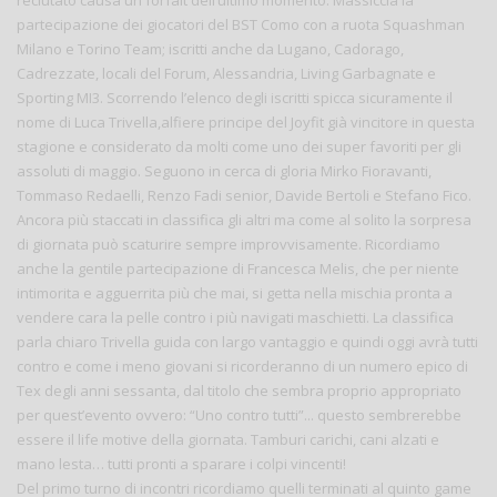
partecipazione dei giocatori del BST Como con a ruota Squashman
Milano e Torino Team; iscritti anche da Lugano, Cadorago,
Cadrezzate, locali del Forum, Alessandria, Living Garbagnate e
Sporting MI3. Scorrendo l’elenco degli iscritti spicca sicuramente il
nome di Luca Trivella,alfiere principe del Joyfit già vincitore in questa
stagione e considerato da molti come uno dei super favoriti per gli
assoluti di maggio. Seguono in cerca di gloria Mirko Fioravanti,
Tommaso Redaelli, Renzo Fadi senior, Davide Bertoli e Stefano Fico.
Ancora più staccati in classifica gli altri ma come al solito la sorpresa
di giornata può scaturire sempre improvvisamente. Ricordiamo
anche la gentile partecipazione di Francesca Melis, che per niente
intimorita e agguerrita più che mai, si getta nella mischia pronta a
vendere cara la pelle contro i più navigati maschietti. La classifica
parla chiaro Trivella guida con largo vantaggio e quindi oggi avrà tutti
contro e come i meno giovani si ricorderanno di un numero epico di
Tex degli anni sessanta, dal titolo che sembra proprio appropriato
per quest’evento ovvero: “Uno contro tutti”... questo sembrerebbe
essere il life motive della giornata. Tamburi carichi, cani alzati e
mano lesta… tutti pronti a sparare i colpi vincenti!
Del primo turno di incontri ricordiamo quelli terminati al quinto game