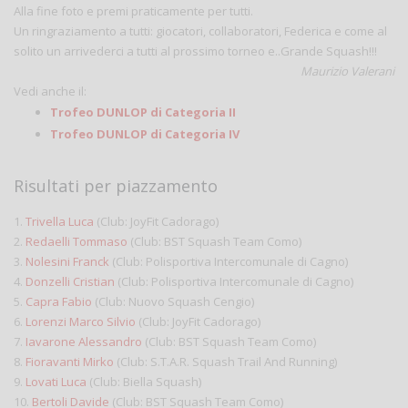
Alla fine foto e premi praticamente per tutti.
Un ringraziamento a tutti: giocatori, collaboratori, Federica e come al
solito un arrivederci a tutti al prossimo torneo e..Grande Squash!!!
Maurizio Valerani
Vedi anche il:
Trofeo DUNLOP di Categoria II
Trofeo DUNLOP di Categoria IV
Risultati per piazzamento
1.
Trivella Luca
(Club: JoyFit Cadorago)
2.
Redaelli Tommaso
(Club: BST Squash Team Como)
3.
Nolesini Franck
(Club: Polisportiva Intercomunale di Cagno)
4.
Donzelli Cristian
(Club: Polisportiva Intercomunale di Cagno)
5.
Capra Fabio
(Club: Nuovo Squash Cengio)
6.
Lorenzi Marco Silvio
(Club: JoyFit Cadorago)
7.
Iavarone Alessandro
(Club: BST Squash Team Como)
8.
Fioravanti Mirko
(Club: S.T.A.R. Squash Trail And Running)
9.
Lovati Luca
(Club: Biella Squash)
10.
Bertoli Davide
(Club: BST Squash Team Como)