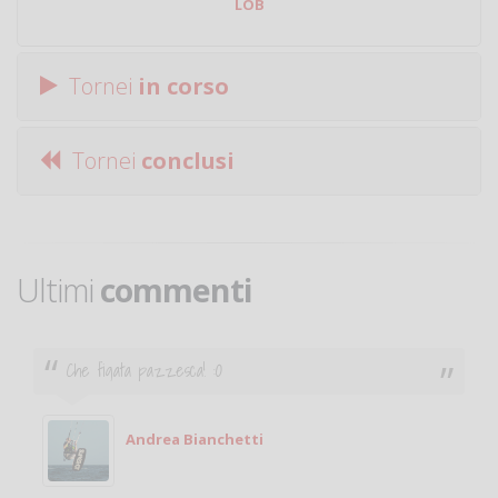
LOB
Tornei
in corso
Tornei
conclusi
Ultimi
commenti
Ciao. Sono a Treviglio da poco e vorrei tornare a
giocare. Se sei in zona e puoi giocare fammi sapere.
Michele