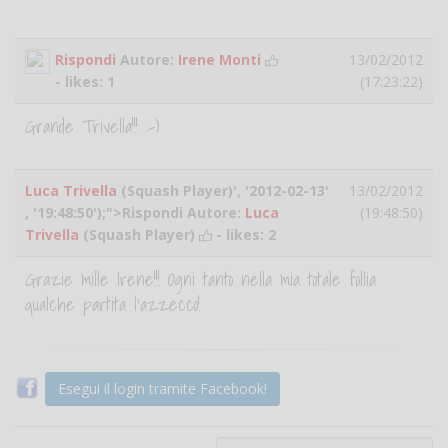
Rispondi
Autore:
Irene Monti
13/02/2012
- likes:
1
(17:23:22)
Grande Trivella!!! :-)
Luca Trivella
(Squash Player)', '2012-02-13'
13/02/2012
, '19:48:50');">Rispondi Autore:
Luca
(19:48:50)
Trivella
(Squash Player)
- likes:
2
Grazie mille Irene!!! Ogni tanto nella mia totale follia
qualche partita l'azzecco!
Esegui il login tramite Facebook!