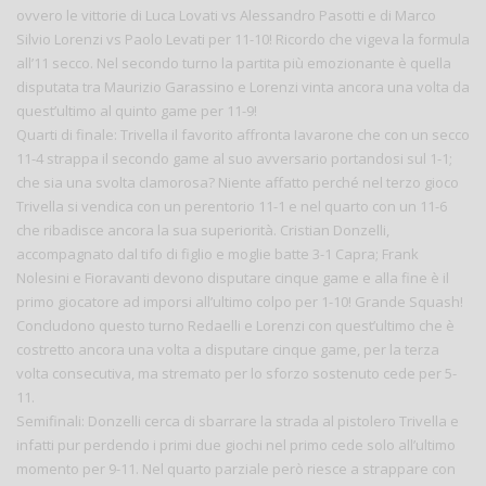
ovvero le vittorie di Luca Lovati vs Alessandro Pasotti e di Marco
Silvio Lorenzi vs Paolo Levati per 11-10! Ricordo che vigeva la formula
all’11 secco. Nel secondo turno la partita più emozionante è quella
disputata tra Maurizio Garassino e Lorenzi vinta ancora una volta da
quest’ultimo al quinto game per 11-9!
Quarti di finale: Trivella il favorito affronta Iavarone che con un secco
11-4 strappa il secondo game al suo avversario portandosi sul 1-1;
che sia una svolta clamorosa? Niente affatto perché nel terzo gioco
Trivella si vendica con un perentorio 11-1 e nel quarto con un 11-6
che ribadisce ancora la sua superiorità. Cristian Donzelli,
accompagnato dal tifo di figlio e moglie batte 3-1 Capra; Frank
Nolesini e Fioravanti devono disputare cinque game e alla fine è il
primo giocatore ad imporsi all’ultimo colpo per 1-10! Grande Squash!
Concludono questo turno Redaelli e Lorenzi con quest’ultimo che è
costretto ancora una volta a disputare cinque game, per la terza
volta consecutiva, ma stremato per lo sforzo sostenuto cede per 5-
11.
Semifinali: Donzelli cerca di sbarrare la strada al pistolero Trivella e
infatti pur perdendo i primi due giochi nel primo cede solo all’ultimo
momento per 9-11. Nel quarto parziale però riesce a strappare con