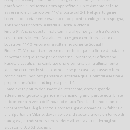
parità per 1-1; nel terzo Capra approfitta di un cedimento del suo
avversario e vincendo per 11-7 si porta sul 2-1. Nel quarto game
Lorenzi completamente esausto dopo pochi scambi getta la spugna,
abbandona l’incontro e lascia a Capra la vittoria.
Finale 9°: Anche questa finale termina al quinto game tra Bertoli e
Lovati; naturalmente fasi altalenanti e gioco conclusivo vinto da
Lovati per 11-10! Ancora una volta emozionante Squash!
Finale 17°: Voi non ci crederete ma anche in questa finale dobbiamo
aspettare cinque game per decretarne il vincitore, Si affrontano
Pasotti e Levati, si ho cambiato una e con una o, ma ultimamente
giocano entrambi lo stesso torneo e se per caso capitassero l’uno
contro l’altro.. non oso pensare di arbitrare quella partita! Alle fine è
proprio quest’ultimo ad imporsi per 11-6.
Come avete potuto desumere dal resoconto, ancora grande
adesione di giocatori, grande entusiasmo, grandi partite equilibrate
e riconferma in vetta dell’imbattibile Luca Trivella, che non stanco di
vincere trofei si è già iscritto al torneo Light di domenica 19 febbraio
allo Sportsman Milano, dove ricordo si disputerà anche un torneo di I
Categoria, quindi si potranno vedere all’opera alcuni dei migliori
giocatori di A.S.S.I. Squash.