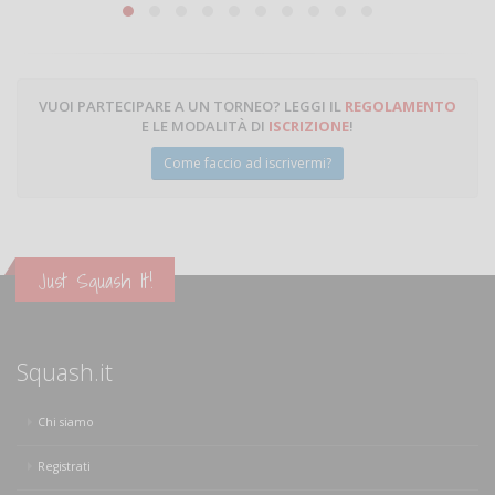
Michele Miglionico
VUOI PARTECIPARE A UN TORNEO? LEGGI IL
REGOLAMENTO
E LE MODALITÀ DI
ISCRIZIONE
!
Come faccio ad iscrivermi?
Just Squash It!
Squash.it
Chi siamo
Registrati