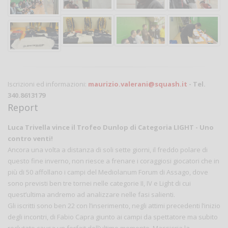
Iscrizioni ed informazioni:
maurizio.valerani@squash.it
- Tel.
340.8613179
Report
Luca Trivella vince il Trofeo Dunlop di Categoria LIGHT - Uno
contro venti!
Ancora una volta a distanza di soli sette giorni, il freddo polare di
questo fine inverno, non riesce a frenare i coraggiosi giocatori che in
più di 50 affollano i campi del Mediolanum Forum di Assago, dove
sono previsti ben tre tornei nelle categorie II, IV e Light di cui
quest’ultima andremo ad analizzare nelle fasi salienti.
Gli iscritti sono ben 22 con l’inserimento, negli attimi precedenti l’inizio
degli incontri, di Fabio Capra giunto ai campi da spettatore ma subito
reclutato causa un forfait dell’ultimo momento. Massiccia la