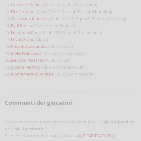
11.
Guarneri Daniele
(Club: Squash Club Lugano)
12.
Fico Stefano
(Club: S.T.A.R. Squash Trail And Running)
13.
Garassino Maurizio
(Club: S.T.A.R. Squash Trail And Running)
14.
Fadi Renzo
(Club: Varese Squash)
15.
Fumarola Marco
(Club: BST Squash Team Como)
17.
Levati Paolo
(Club: )
18.
Pasotti Alessandro
(Club: Forum)
19.
Melis Francesca
(Club: JoyFit Cadorago)
20.
Delicato Massimo
(Club: Forum)
21.
Sykora Martino
(Club: Sportsman Club)
22.
Montemarano Andrea
(Club: Sport In Action)
Commenti dei giocatori
Per poter scrivere un commento devi effettuare il Login a
Squash.it
o tramite
Facebook
.
Se non sei ancora registrato a Squash.it,
REGISTRATI ORA!