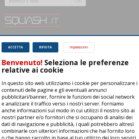
OK!
SQUASH.it: Il punto di riferimento quotidiano per tutti gli amanti di questo
magnifico sport.
Leggi
ACCETTA
RIFIUTA
Impostazioni
Benvenuto!
Seleziona le preferenze
relative ai cookie
In questo sito web utilizziamo i cookie per personalizzare i
ASD Let's Sport - Via T. Olivelli 3, 25014 Castenedolo (BS) - P. Iva:
contenuti delle pagine e gli eventuali annunci
04278030988
pubblicitari/banner, fornire le funzioni dei social network
© Copyright 2015 | All Rights Reserved - Powered by
DynDevice
e analizzare il traffico verso i nostri server. Forniamo
anche informazioni sul modo in cui utilizzi il nostro sito ai
Privacy Policy
Cookie Policy
Accessibilità
Sitemap
nostri partner e/o fornitori che si occupano di analisi dei
dati di navigazione e pubblicità, i quali potrebbero altresì
combinarle con ulteriori informazioni che hai fornito loro
o che hanno raccolto in base al tuo utilizzo dei loro servizi.