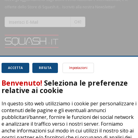
offerte dello Store di Squash.it... Iscriviti alla nostra Newsletter!
OK!
SQUASH.it: Il punto di riferimento quotidiano per tutti gli amanti di questo
magnifico sport.
Leggi
ACCETTA
RIFIUTA
Impostazioni
Benvenuto!
Seleziona le preferenze
relative ai cookie
In questo sito web utilizziamo i cookie per personalizzare i
ASD Let's Sport - Via T. Olivelli 3, 25014 Castenedolo (BS) - P. Iva:
contenuti delle pagine e gli eventuali annunci
04278030988
pubblicitari/banner, fornire le funzioni dei social network
© Copyright 2015 | All Rights Reserved - Powered by
DynDevice
e analizzare il traffico verso i nostri server. Forniamo
anche informazioni sul modo in cui utilizzi il nostro sito ai
Privacy Policy
Cookie Policy
Accessibilità
Sitemap
nostri partner e/o fornitori che si occupano di analisi dei