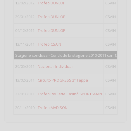
12/02/2012
Trofeo DUNLOP
CSAIN
LIGHT
29/01/2012
Trofeo DUNLOP
CSAIN
LIGHT
04/12/2011
Trofeo DUNLOP
CSAIN
LIGHT
13/11/2011
Trofeo CSAIN
CSAIN
LIGHT
Stagione conclusa - Conclude la stagione 2010-2011 con 127 punti
29/05/2011
Nazionali Individuali
CSAIN
LIGHT
13/02/2011
Circuito PROGRESS 2ª Tappa
CSAIN
LIGHT
23/01/2011
Trofeo Roulette Casinò SPORTSMAN
CSAIN
LIGHT
20/11/2010
Trofeo MADISON
CSAIN
LIGHT