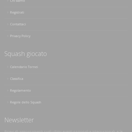
Chi siamo
Registrati
Contattaci
Privacy Policy
Squash giocato
Calendario Tornei
Classifica
Regolamento
Regole dello Squash
Newsletter
Ricevi gli aggiornamenti sugli ultimi eventi nazionali e internazionali, e le