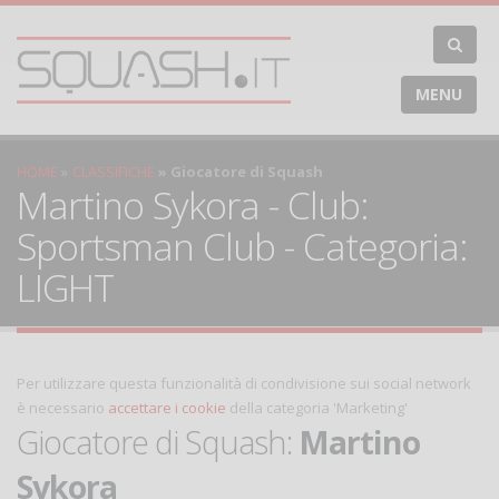
MENU
HOME
CLASSIFICHE
Giocatore di Squash
Martino Sykora - Club:
Sportsman Club - Categoria:
LIGHT
Per utilizzare questa funzionalità di condivisione sui social network
è necessario
accettare i cookie
della categoria 'Marketing'
Giocatore di Squash:
Martino
Sykora