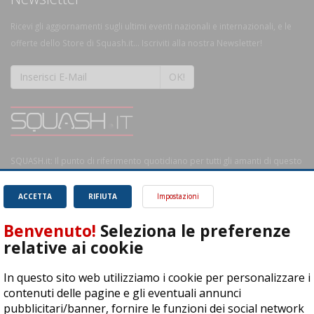
Ricevi gli aggiornamenti sugli ultimi eventi nazionali e internazionali, e le
offerte dello Store di Squash.it... Iscriviti alla nostra Newsletter!
OK!
SQUASH.it: Il punto di riferimento quotidiano per tutti gli amanti di questo
magnifico sport.
Leggi
ACCETTA
RIFIUTA
Impostazioni
Benvenuto!
Seleziona le preferenze
relative ai cookie
ASD Let's Sport - Via T. Olivelli 3, 25014 Castenedolo (BS) - P. Iva:
In questo sito web utilizziamo i cookie per personalizzare i
04278030988
contenuti delle pagine e gli eventuali annunci
© Copyright 2015 | All Rights Reserved - Powered by
DynDevice
pubblicitari/banner, fornire le funzioni dei social network