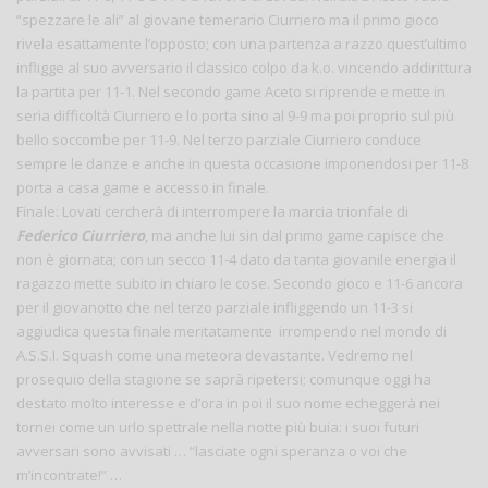
“spezzare le ali” al giovane temerario Ciurriero ma il primo gioco
rivela esattamente l’opposto; con una partenza a razzo quest’ultimo
infligge al suo avversario il classico colpo da k.o. vincendo addirittura
la partita per 11-1. Nel secondo game Aceto si riprende e mette in
seria difficoltà Ciurriero e lo porta sino al 9-9 ma poi proprio sul più
bello soccombe per 11-9. Nel terzo parziale Ciurriero conduce
sempre le danze e anche in questa occasione imponendosi per 11-8
porta a casa game e accesso in finale.
Finale: Lovati cercherà di interrompere la marcia trionfale di
Federico Ciurriero
, ma anche lui sin dal primo game capisce che
non è giornata; con un secco 11-4 dato da tanta giovanile energia il
ragazzo mette subito in chiaro le cose. Secondo gioco e 11-6 ancora
per il giovanotto che nel terzo parziale infliggendo un 11-3 si
aggiudica questa finale meritatamente irrompendo nel mondo di
A.S.S.I. Squash come una meteora devastante. Vedremo nel
prosequio della stagione se saprà ripetersi; comunque oggi ha
destato molto interesse e d’ora in poi il suo nome echeggerà nei
tornei come un urlo spettrale nella notte più buia: i suoi futuri
avversari sono avvisati … “lasciate ogni speranza o voi che
m’incontrate!” …