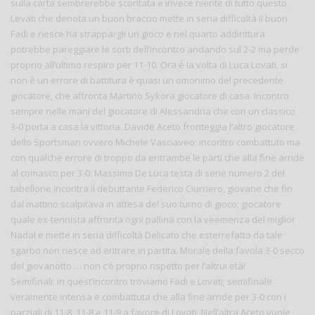
sulla carta sembrerebbe scontata e invece niente di tutto questo.
Levati che denota un buon braccio mette in seria difficoltà il buon
Fadi e riesce ha strappargli un gioco e nel quarto addirittura
potrebbe pareggiare le sorti dell’incontro andando sul 2-2 ma perde
proprio all’ultimo respiro per 11-10. Ora è la volta di Luca Lovati, si
non è un errore di battitura è quasi un omonimo del precedente
giocatore, che affronta Martino Sykora giocatore di casa. Incontro
sempre nelle mani del giocatore di Alessandria che con un classico
3-0 porta a casa la vittoria. Davide Aceto fronteggia l’altro giocatore
dello Sportsman ovvero Michele Vasciaveo; incontro combattuto ma
con qualche errore di troppo da entrambe le parti che alla fine arride
al comasco per 3-0. Massimo De Luca testa di serie numero 2 del
tabellone incontra il debuttante Federico Ciurriero, giovane che fin
dal mattino scalpitava in attesa del suo turno di gioco; giocatore
quale ex-tennista affronta ogni pallina con la veemenza del miglior
Nadal e mette in seria difficoltà Delicato che esterrefatto da tale
sgarbo non riesce ad entrare in partita. Morale della favola 3-0 secco
del giovanotto … non c’è proprio rispetto per l’altrui età!
Semifinali: in quest’incontro troviamo Fadi e Lovati; semifinale
veramente intensa e combattuta che alla fine arride per 3-0 con i
parziali di 11-8, 11-8 e 11-9 a favore di Lovati. Nell’altra Aceto vuole