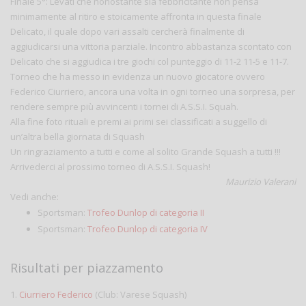
Finale 5°: Levati che nonostante sia febbricitante non pensa
minimamente al ritiro e stoicamente affronta in questa finale
Delicato, il quale dopo vari assalti cercherà finalmente di
aggiudicarsi una vittoria parziale. Incontro abbastanza scontato con
Delicato che si aggiudica i tre giochi col punteggio di 11-2 11-5 e 11-7.
Torneo che ha messo in evidenza un nuovo giocatore ovvero
Federico Ciurriero, ancora una volta in ogni torneo una sorpresa, per
rendere sempre più avvincenti i tornei di A.S.S.I. Squah.
Alla fine foto rituali e premi ai primi sei classificati a suggello di
un’altra bella giornata di Squash
Un ringraziamento a tutti e come al solito Grande Squash a tutti !!!
Arrivederci al prossimo torneo di A.S.S.I. Squash!
Maurizio Valerani
Vedi anche:
Sportsman:
Trofeo Dunlop di categoria II
Sportsman:
Trofeo Dunlop di categoria IV
Risultati per piazzamento
1.
Ciurriero Federico
(Club: Varese Squash)