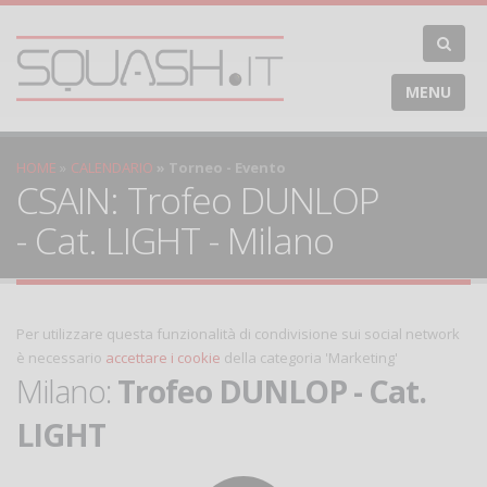
MENU
HOME
CALENDARIO
Torneo - Evento
CSAIN: Trofeo DUNLOP
- Cat. LIGHT - Milano
Per utilizzare questa funzionalità di condivisione sui social network
è necessario
accettare i cookie
della categoria 'Marketing'
Milano:
Trofeo DUNLOP - Cat.
LIGHT