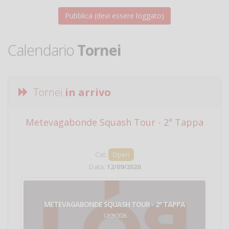
Calendario
Tornei
Tornei
in arrivo
Metevagabonde Squash Tour - 2ª Tappa
Ci
Cat:
Open
Data:
12/09/2026
METEVAGABONDE SQUASH TOUR - 2ª TAPPA
12/09/2026