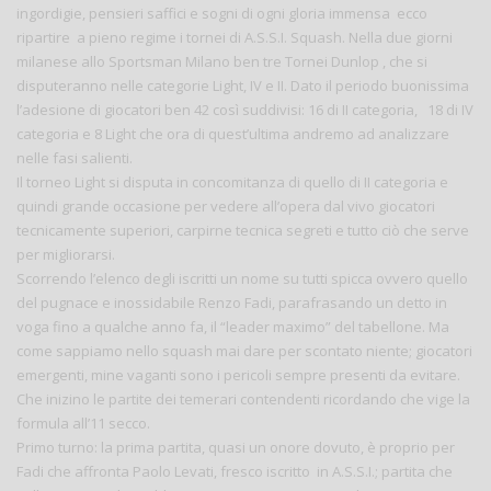
ingordigie, pensieri saffici e sogni di ogni gloria immensa ecco
ripartire a pieno regime i tornei di A.S.S.I. Squash. Nella due giorni
milanese allo Sportsman Milano ben tre Tornei Dunlop , che si
disputeranno nelle categorie Light, IV e II. Dato il periodo buonissima
l’adesione di giocatori ben 42 così suddivisi: 16 di II categoria, 18 di IV
categoria e 8 Light che ora di quest’ultima andremo ad analizzare
nelle fasi salienti.
Il torneo Light si disputa in concomitanza di quello di II categoria e
quindi grande occasione per vedere all’opera dal vivo giocatori
tecnicamente superiori, carpirne tecnica segreti e tutto ciò che serve
per migliorarsi.
Scorrendo l’elenco degli iscritti un nome su tutti spicca ovvero quello
del pugnace e inossidabile Renzo Fadi, parafrasando un detto in
voga fino a qualche anno fa, il “leader maximo” del tabellone. Ma
come sappiamo nello squash mai dare per scontato niente; giocatori
emergenti, mine vaganti sono i pericoli sempre presenti da evitare.
Che inizino le partite dei temerari contendenti ricordando che vige la
formula all’11 secco.
Primo turno: la prima partita, quasi un onore dovuto, è proprio per
Fadi che affronta Paolo Levati, fresco iscritto in A.S.S.I.; partita che