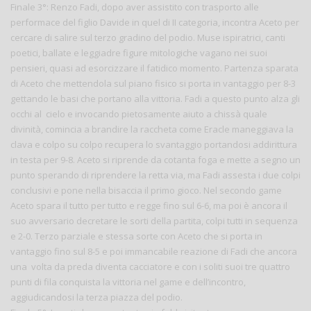
Finale 3°: Renzo Fadi, dopo aver assistito con trasporto alle
performace del figlio Davide in quel di II categoria, incontra Aceto per
cercare di salire sul terzo gradino del podio. Muse ispiratrici, canti
poetici, ballate e leggiadre figure mitologiche vagano nei suoi
pensieri, quasi ad esorcizzare il fatidico momento. Partenza sparata
di Aceto che mettendola sul piano fisico si porta in vantaggio per 8-3
gettando le basi che portano alla vittoria. Fadi a questo punto alza gli
occhi al cielo e invocando pietosamente aiuto a chissà quale
divinità, comincia a brandire la raccheta come Eracle maneggiava la
clava e colpo su colpo recupera lo svantaggio portandosi addirittura
in testa per 9-8. Aceto si riprende da cotanta foga e mette a segno un
punto sperando di riprendere la retta via, ma Fadi assesta i due colpi
conclusivi e pone nella bisaccia il primo gioco. Nel secondo game
Aceto spara il tutto per tutto e regge fino sul 6-6, ma poi è ancora il
suo avversario decretare le sorti della partita, colpi tutti in sequenza
e 2-0. Terzo parziale e stessa sorte con Aceto che si porta in
vantaggio fino sul 8-5 e poi immancabile reazione di Fadi che ancora
una volta da preda diventa cacciatore e con i soliti suoi tre quattro
punti di fila conquista la vittoria nel game e dell’incontro,
aggiudicandosi la terza piazza del podio.