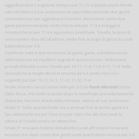
aggiudicandosi il seguente sempre per 11-10. A questo punto Riente
cala nel ritmo e il suo avversario ne approfitta vincendo due giochi
consecutivi per poi aggiudicarsi l’incontro. Bezzi vince i primi due
game perentoriamente contro Fioravanti per 11-3 e in leggera
rimonta il terzo per 11-9 e approda in semifinale. Trivella, la testa di
serie numero due del tabellone, mette fine ai sogni di gloria di Lovati
battendolo per 3-0.
Semifinali: tutte e due terminano al quinto game, a testimonianza
dell’incertezza ed equilibrio regnati in questo torneo. Nella prima
prevale Merialdi contro Trivella per 10-11, 11-9, 11-9, 6-11, 11-9. Nella
seconda ha la meglio Bezzi in rimonta da 0-2 contro Fico con i
seguenti parziali: 10-11, 6-11, 11-10, 11-10, 11-6.
Finale: incontro senza storie vinto per 3-0 da
Paolo Merialdi
contro
Fabio Bezzi, che molto esausto dopo la semifinale precedentemente
disputata, lascia la strada della meritata vittoria al suo avversario.
Finale 3°: bella questa finale che si protrae fino al quinto game tra
fasi altalenanti ora per l’uno ora per l’altro che alla fine vede la
vittoria di Trivella contro un ottimo Fico.
Finale 5°: troviamo l’ottimo debuttante Lovati affrontare Fioravanti;
incontro che dopo i primi due giochi vede quest’ultimo vincere per 2-0