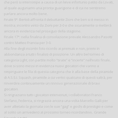
che però si interrompe a causa di un lieve infortunio patito da Lovati,
al quale auguriamo una pronta guarigione e di cui ne sentiremo
parlare ancora molto bene.
Finale 9°: Bertoli affronta il debuttante Zioni che ben si è messo in
mostra; incontro vinto da Zioni per 3-0 e che sicuramente si metterà
ancora in evidenza nel proseguo della stagione.
Finale 17°: nella finalina di consolazione prevale Alessandro Pasotti
contro Matteo Francia per 3-0.
Alla fine degli incontri foto ricordo ai premiati e non, premi in
abbondanza a tutti i finalisti di posizione. Un altro bel torneo di
categoria Light, con partite molto “tirate” e “incerte” nell’esito finale,
dove si sono messi in evidenza nuovi giocatori che vanno a
rimpinguare le fila di questa categoria che è alla base della piramide
di A.S.S.I. Squash, piramide a cui vertici qualcuno di questi salirà, per
rinverdire continuamente un rinnovo generazionale di bravi
giocatori.
Si ringraziano tutti i giocatori intervenuti, i collaboratori Franco
Stefano, Federica, si ringrazia ancora una volta Marcello Galli per
aver allietato la giornata con le sue “gag” e giochi di prestigio e come
al solito un arrivederci al prossimo torneo ricordandovi.. Grande