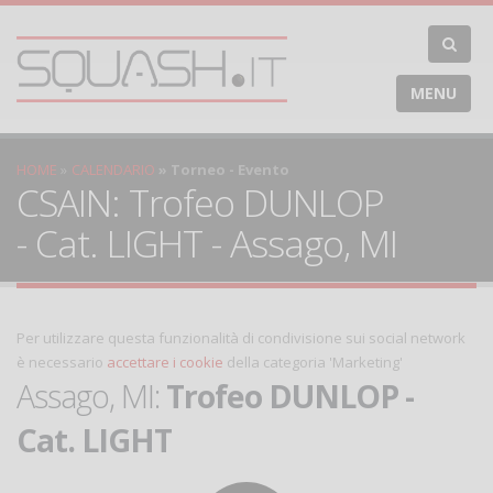
MENU
HOME
CALENDARIO
Torneo - Evento
CSAIN: Trofeo DUNLOP
- Cat. LIGHT - Assago, MI
Per utilizzare questa funzionalità di condivisione sui social network
è necessario
accettare i cookie
della categoria 'Marketing'
Assago, MI:
Trofeo DUNLOP -
Cat. LIGHT