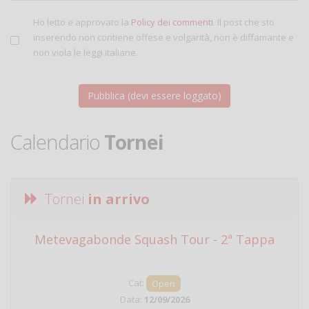
Ho letto e approvato la
Policy dei commenti
. Il post che sto
inserendo non contiene offese e volgarità, non è diffamante e
non viola le leggi italiane.
Calendario
Tornei
Tornei
in arrivo
Metevagabonde Squash Tour - 2ª Tappa
Ci
Cat:
Open
Data:
12/09/2026