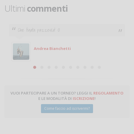
Ultimi
commenti
Ciao. Sono a Treviglio da poco e vorrei tornare a
giocare. Se sei in zona e puoi giocare fammi sapere.
Michele
Michele Miglionico
VUOI PARTECIPARE A UN TORNEO? LEGGI IL
REGOLAMENTO
E LE MODALITÀ DI
ISCRIZIONE
!
Come faccio ad iscrivermi?