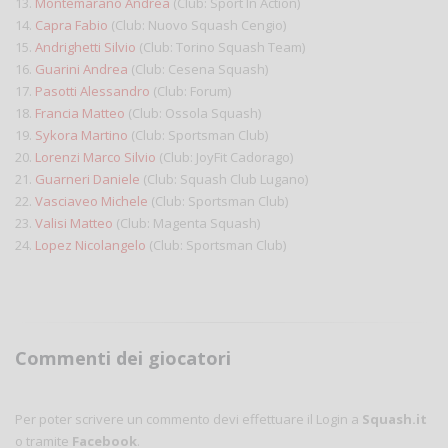
13.
Montemarano Andrea
(Club: Sport In Action)
14.
Capra Fabio
(Club: Nuovo Squash Cengio)
15.
Andrighetti Silvio
(Club: Torino Squash Team)
16.
Guarini Andrea
(Club: Cesena Squash)
17.
Pasotti Alessandro
(Club: Forum)
18.
Francia Matteo
(Club: Ossola Squash)
19.
Sykora Martino
(Club: Sportsman Club)
20.
Lorenzi Marco Silvio
(Club: JoyFit Cadorago)
21.
Guarneri Daniele
(Club: Squash Club Lugano)
22.
Vasciaveo Michele
(Club: Sportsman Club)
23.
Valisi Matteo
(Club: Magenta Squash)
24.
Lopez Nicolangelo
(Club: Sportsman Club)
Commenti dei giocatori
Per poter scrivere un commento devi effettuare il Login a
Squash.it
o tramite
Facebook
.