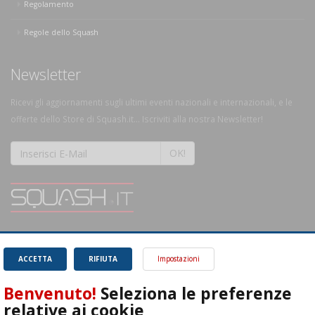
Regolamento
Regole dello Squash
Newsletter
Ricevi gli aggiornamenti sugli ultimi eventi nazionali e internazionali, e le
offerte dello Store di Squash.it... Iscriviti alla nostra Newsletter!
OK!
SQUASH.it: Il punto di riferimento quotidiano per tutti gli amanti di questo
magnifico sport.
Leggi
ACCETTA
RIFIUTA
Impostazioni
Benvenuto!
Seleziona le preferenze
relative ai cookie