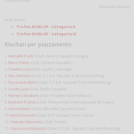
Squash a tutti!
Maurizio Valerani
Vedi anche:
Trofeo DUNLOP - Categoria II
Trofeo DUNLOP - Categoria IV
Risultati per piazzamento
1.
Merialdi Paolo
(Club: Nuovo Squash Cengio)
2.
Bezzi Fabio
(Club: Cesena Squash)
3.
Trivella Luca
(Club: JoyFit Cadorago)
4.
Fico Stefano
(Club: S.T.A.R. Squash Trail And Running)
5.
Fioravanti Mirko
(Club: S.T.A.R. Squash Trail And Running)
6.
Lovati Luca
(Club: Biella Squash)
7.
Riente Salvatore
(Club: Progetto Sport Milano)
8.
Nolesini Franck
(Club: Polisportiva Intercomunale di Cagno)
9.
Zioni Matteo
(Club: Albavilla Squash Como)
10.
Bertoli Davide
(Club: BST Squash Team Como)
11.
Delicato Massimo
(Club: Forum)
12.
Garassino Maurizio
(Club: S.T.A.R. Squash Trail And Running)