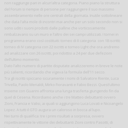
non raggiunge pari in alcun’altra categoria. Piano piano la struttura
del Forum si riempie di persone per raggiungere il suo massimo
assembramento nelle ore centrali della giornata. Inutile sottolineare
che data l’alta mole di incontri mai anche per un solo secondo non si
sono uditi i suoni prodotti dalle palline che vorticosamente
rimbalzavano su un muro e l’altro dei sei campi utilizzati. I tornei in
programma erano così costituiti: torneo di II categoria con 18 iscritti;
torneo di IV categoria con 22 iscritti e torneo Light che ora andremo
ad analizzare con 26 iscritti, poi ridottisi a 24 per due defezioni
dell’ultimo momento.
Dato l’alto numero di partite disputate analizzeremo in breve le note
più salienti, ricordando che vigeva la formula dell’11 secco.
Tra gli iscritti spiccano sicuramente i nomi di Salvatore Riente, Luca
Trivella, Paolo Merialdi, Mirko Fioravanti e Fabio Bezzi. Quest’ultimo
insieme con Guarini affronta una lunga trasferta giungendo fin da
quel di Cesena. Ricordiamo anche i tre Matteo debuttanti ovvero
Zioni, Francia e Valisi, ai quali si aggiungono Luca Lovati e Nicoangelo
Lopez. A tutti il GTO augura un caloroso in bocca al lupo.
Nei turni di qualifica: tre i primi risultati a sorpresa, ovvero
rispettivamente le vittorie dei debuttanti Zioni contro Pasotti, di