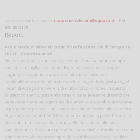
Iscrizioni ed informazioni:
maurizio.valerani@squash.it
- Tel.
340.8613179
Report
Paolo Merialdi vince al Forum il Trofeo DUNLOP di categoria
LIGHT - Grandi numeri!
Rivoluzioni, moti, grandi battaglie, esodi di massa hanno sempre
concentrato migliaia e migliaia di persone, con l’unico scopo di
raggiungere ognuno la propria ambita meta lasciando
indelebilmente scritto nella storia le loro leggendarie gesta. Oggi il
Forum di Assago annovererà di diritto il proprio nome, in questo
suggestivo elenco, grazie alla straordinaria adesione di iscritti che
vede partecipare nella giornata di domenica 4 dicembre ai tre tornei
in programma presso i suoi campi. Veramente incredibile il numero
di giocatori presenti: ben 66 che hanno dato vita a più di 115 partite,
disputate tutte in una sola giornata. Fin dal mattino alle nove
cominciavano ad arrivare i più solerti squashisti, naturalmente come
tradizione vuole essere sempre dei Light, il cui spirito competitivo